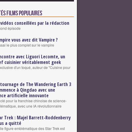
tés Films populaires
 vidéos conseillées par la rédaction
cond épisode
mpire vous avez dit Vampire ?
ssai le plus complet sur le vampire
ncontre avec Liguori Lecomte, un
ef cuisinier véritablement geek
exclusive d'un toqué, auteur de "Cuisine pour
 tournage de The Wandering Earth 3
mmence à Qingdao avec une
nce artificielle innovante
clé pour la franchise chinoise de science-
blématique, avec une IA révolutionnaire
ar Trek : Majel Barrett-Roddenberry
us a quitté
le figure emblématique des Star Trek est