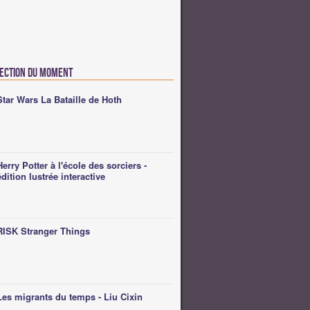
lection du moment
Star Wars La Bataille de Hoth
Herry Potter à l'école des sorciers -
édition lustrée interactive
RISK Stranger Things
Les migrants du temps - Liu Cixin