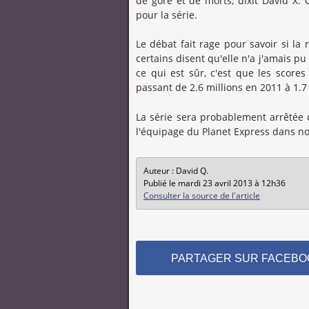
de gore et de morts, dixit David X.
pour la série.
Le débat fait rage pour savoir si la
certains disent qu'elle n'a j'amais pu
ce qui est sûr, c'est que les scor
passant de 2.6 millions en 2011 à 1.7
La série sera probablement arrêtée d
l'équipage du Planet Express dans no
Auteur : David Q.
Publié le mardi 23 avril 2013 à 12h36
Consulter la source de l'article
PARTAGER SUR FACEBO