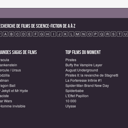
echerche de Films de science-fiction de A à Z
#
A
B
C
D
E
F
G
H
I
J
K
L
M
N
O
P
Q
R
S
T
U
randes sagas de Films
Top Films du moment
racula
Pirates
rankenstein
Buffy the Vampire Layer
ercule / Ursus
August Underground
odzilla
Pirates II: la revanche de Stagnetti
atman
La Forteresse Infinie #1
ragon Ball
Spider-Man Brand New Day
 Jekyll et Mr Hyde
Spiderbabe
aciste
L'Effet Papillon
tar Wars
10 000
'Homme invisible
Ulysse