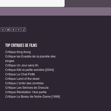
V
W
X
Y
Z
Top critiques de Films
Critique King Kong
Critique les Evadés de la planète des
singes
Critique Un Jour sans fin
Critique Kiki la petite sorcière [2004]
Critique Le Chat Potté
Critique Land of the dead
Critique L'enfer des zombies
Critique Les Sévices de Dracula
Critique Révélation 1ère partie
Critique Le Bossu de Notre-Dame [1996]