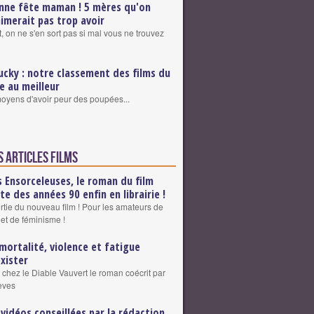
nne fête maman ! 5 mères qu'on
aimerait pas trop avoir
, on ne s'en sort pas si mal vous ne trouvez
ucky : notre classement des films du
re au meilleur
 moyens d'avoir peur des poupées...
s articles Films
s Ensorceleuses, le roman du film
lte des années 90 enfin en librairie !
ortie du nouveau film ! Pour les amateurs de
 et de féminisme !
mortalité, violence et fatigue
exister
 chez le Diable Vauvert le roman coécrit par
eves
 vidéos conseillées par la rédaction