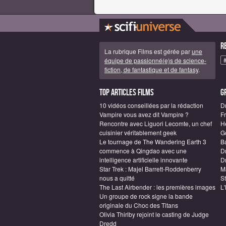
R
La rubrique Films est gérée par
une
équipe de passionné(e)s de science-
fiction, de fantastique et de fantasy
.
Top articles Films
G
10 vidéos conseillées par la rédaction
D
Vampire vous avez dit Vampire ?
F
Rencontre avec Liguori Lecomte, un chef
H
cuisinier véritablement geek
G
Le tournage de The Wandering Earth 3
B
commence à Qingdao avec une
D
intelligence artificielle innovante
Dr
Star Trek : Majel Barrett-Roddenberry
M
nous a quitté
S
The Last Airbender : les premières images
L
Un groupe de rock signe la bande
originale du Choc des Titans
Olivia Thirlby rejoint le casting de Judge
Dredd