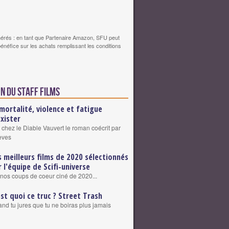
érés : en tant que Partenaire Amazon, SFU peut
bénéfice sur les achats remplissant les conditions
n du staff Films
mortalité, violence et fatigue
exister
 chez le Diable Vauvert le roman coécrit par
eves
s meilleurs films de 2020 sélectionnés
r l'équipe de Scifi-universe
nos coups de coeur ciné de 2020...
est quoi ce truc ? Street Trash
nd tu jures que tu ne boiras plus jamais