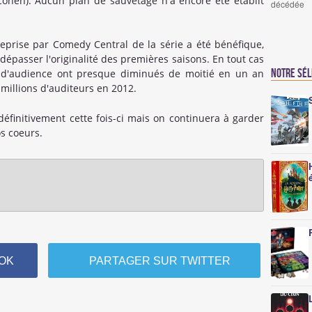
 Cohen). Aucun plan de sauvetage n'a encore été établit
décédée
 reprise par Comedy Central de la série a été bénéfique,
 dépasser l'originalité des premières saisons. En tout cas
Notre sé
es d'audience ont presque diminués de moitié en un an
 millions d'auditeurs en 2012.
éfinitivement cette fois-ci mais on continuera à garder
s coeurs.
OK
PARTAGER SUR TWITTER