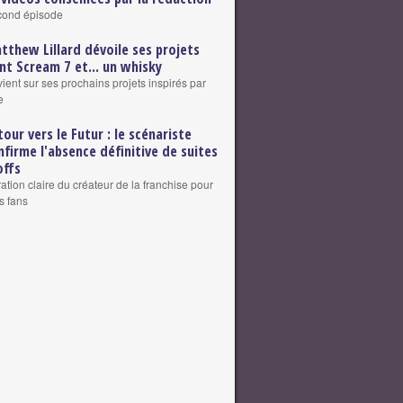
cond épisode
tthew Lillard dévoile ses projets
nt Scream 7 et... un whisky
vient sur ses prochains projets inspirés par
e
tour vers le Futur : le scénariste
nfirme l'absence définitive de suites
offs
ation claire du créateur de la franchise pour
s fans