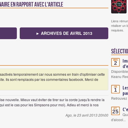
naire en rapport avec l'article
Liens rémun
réaliser un 
requises.
► ARCHIVES DE AVRIL 2013
Sélectio
Im
Mars
2
d’
Disponible
ctivés temporairement car nous sommes en train d'optimiser cette
Keanu Re
 site. Ils sont remplacés par les commentaires facebook. Merci de
Le
Jan.
1
pa
Retrouvez 
se nouvelle. Mieux vaut éviter de tirer sur la corde jusqu'à rendre la
qui est le cas pour les Simpsons pour moi). Adieu et merci à nos
C'
Oct.
25
Qua
Ago, le 23 avril 2013 20h00
d'alcool...