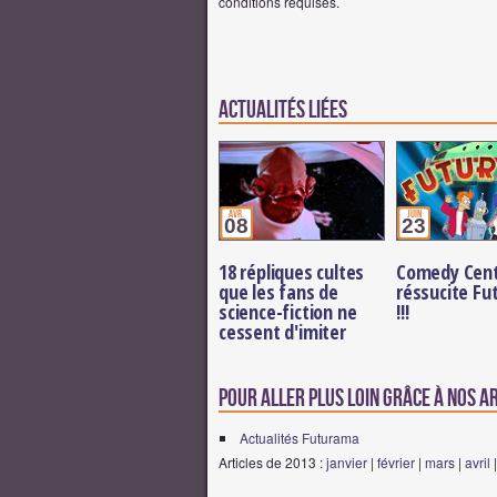
conditions requises.
Actualités Liées
avr.
juin
08
23
18 répliques cultes
Comedy Cent
que les fans de
réssucite F
science-fiction ne
!!!
cessent d'imiter
Pour aller plus loin grâce à nos a
Actualités Futurama
Articles de 2013 :
janvier
|
février
|
mars
|
avril