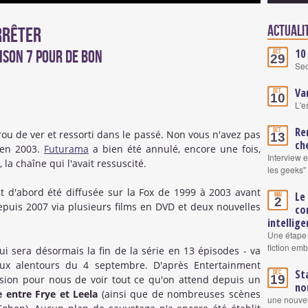
Actuali
rrêter
10
ison 7 pour de bon
Oct.
29
Se
Va
Oct.
10
L'e
Re
Oct.
ou de ver et ressorti dans le passé. Non vous n'avez pas
13
ch
 en 2003.
Futurama
a bien été annulé, encore une fois,
Interview 
 la chaîne qui l'avait ressuscité.
les geeks"
ut d'abord été diffusée sur la Fox de 1999 à 2003 avant
Le
Mai
2
epuis 2007 via plusieurs films en DVD et deux nouvelles
co
intellige
Une étape 
fiction em
ui sera désormais la fin de la série en 13 épisodes - va
ux alentours du 4 septembre. D'après Entertainment
St
Déc.
19
casion pour nous de voir tout ce qu'on attend depuis un
no
e entre Frye et Leela
(ainsi que de nombreuses scènes
une nouvel