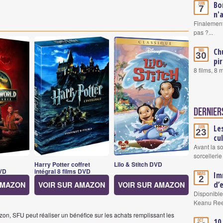
Bo
Juin
7
n'
Finalement
pas ?...
Ch
Mai
30
pi
8 films, 8
Dernier
Le
Juin
23
cu
Avant la s
sorcellerie
Harry Potter coffret
Lilo & Stitch DVD
VD
intégral 8 films DVD
Im
Mars
2
d’
AMAZON
VOIR SUR AMAZON
VOIR SUR AMAZON
Disponible
Keanu Re
on, SFU peut réaliser un bénéfice sur les achats remplissant les
10
Oct.