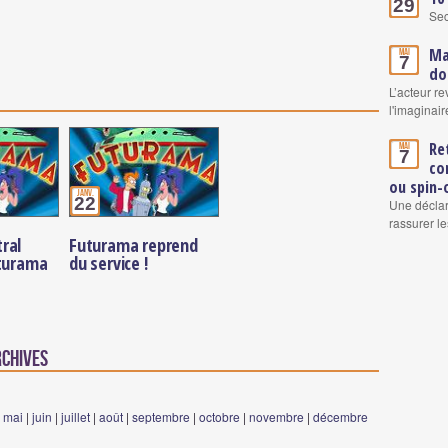
29
Se
Ma
Mai
7
do
L’acteur re
l'imaginair
Re
Mai
7
co
ou spin-
janv.
22
Une déclar
rassurer le
ral
Futurama reprend
uturama
du service !
rchives
|
mai
|
juin
|
juillet
|
août
|
septembre
|
octobre
|
novembre
|
décembre