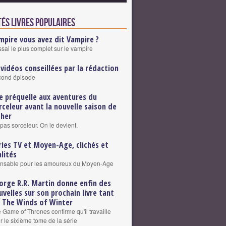
tés Livres populaires
mpire vous avez dit Vampire ?
ssai le plus complet sur le vampire
 vidéos conseillées par la rédaction
cond épisode
e préquelle aux aventures du
rceleur avant la nouvelle saison de
cher
pas sorceleur. On le devient.
ries TV et Moyen-Age, clichés et
alités
ensable pour les amoureux du Moyen-Age
orge R.R. Martin donne enfin des
uvelles sur son prochain livre tant
 The Winds of Winter
e Game of Thrones confirme qu'il travaille
r le sixième tome de la série