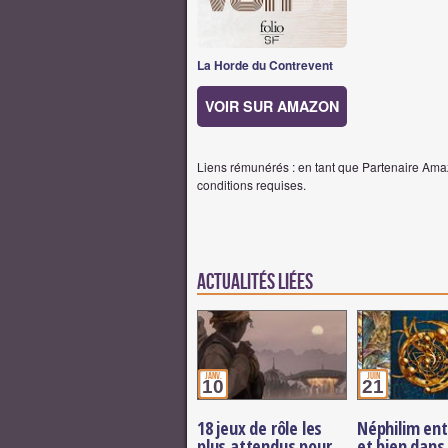
La Horde du Contrevent
VOIR SUR AMAZON
Liens rémunérés : en tant que Partenaire Amaz
conditions requises.
Actualités Liées
janv.
juin
10
21
18 jeux de rôle les
Néphilim ent
plus attendus pour
et bien dans 