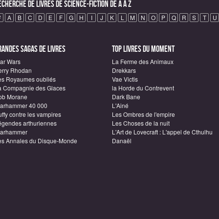
echerche de Livres de science-fiction de A à Z
#
A
B
C
D
E
F
G
H
I
J
K
L
M
N
O
P
Q
R
S
T
U
randes sagas de Livres
Top Livres du moment
tar Wars
La Ferme des Animaux
erry Rhodan
Drekkars
es Royaumes oubliés
Vae Victis
a Compagnie des Glaces
la Horde du Contrevent
ob Morane
Dark Bane
arhammer 40 000
L'Ainé
ffy contre les vampires
Les Ombres de l'empire
égendes arthuriennes
Les Choses de la nuit
arhammer
L'Art de Lovecraft : L'appel de Cthulhu
es Annales du Disque-Monde
Danaël