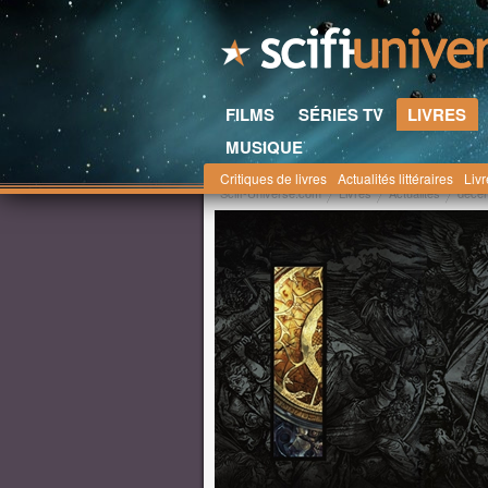
FILMS
SÉRIES TV
LIVRES
MUSIQUE
Critiques de livres
Actualités littéraires
Liv
Scifi-Universe.com
Livres
Actualités
déce