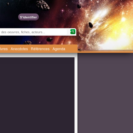
S'identifier
livres
Anecdotes
Références
Agenda