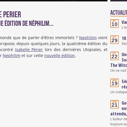
Actuali
e Perier
Va
e édition de Néphilim...
Oct.
10
L'e
monde que de parler d'êtres immortels ?
Nephilim
vient
10
Oct.
29
propose, depuis quelques jours, la quatrième édition du
Se
encontré
Isabelle Périer
lors des dernières Utopiales, et
Un
Oct.
ur
Nephilim
et sur cette
nouvelle édition
.
22
So
The Wit
On ne naît 
Sé
Avril
19
ré
Un indisp
Ge
Avril
21
no
attendu,
L'auteur d
toujours su