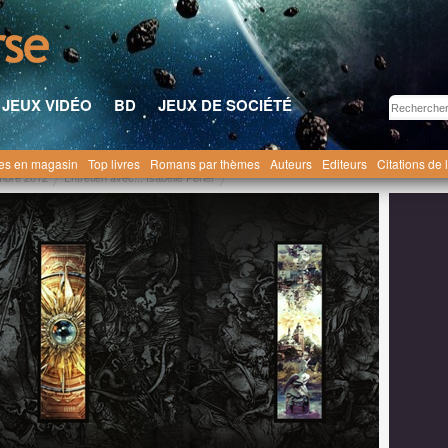
JEUX VIDÉO
BD
JEUX DE SOCIÉTÉ
res en magasin
Top livres
Romans par thèmes
Auteurs
Editeurs
Citations de 
mbre 2012
Entretien avec... Isabelle Perier