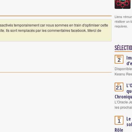
Liens rémun
réaliser un 
ctivés temporairement car nous sommes en train d'optimiser cette
requises.
 site. Ils sont remplacés par les commentaires facebook. Merci de
Sélectio
Im
Mars
2
d’
Disponible
Keanu Re
L'
Déc.
21
qu
Chroniqu
L'Oracle J
les procha
Le
Mai
1
so
Rôle