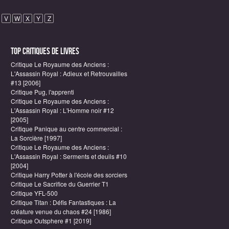
V
W
X
Y
Z
Top critiques de Livres
Critique Le Royaume des Anciens :
L'Assassin Royal : Adieux et Retrouvailles
#13 [2006]
Critique Pug, l'apprenti
Critique Le Royaume des Anciens :
L'Assassin Royal : L'Homme noir #12
[2005]
Critique Panique au centre commercial :
La Sorcière [1997]
Critique Le Royaume des Anciens :
L'Assassin Royal : Serments et deuils #10
[2004]
Critique Harry Potter à l'école des sorciers
Critique Le Sacrifice du Guerrier T1
Critique YFL-500
Critique Titan : Défis Fantastiques : La
créature venue du chaos #24 [1986]
Critique Outsphere #1 [2019]