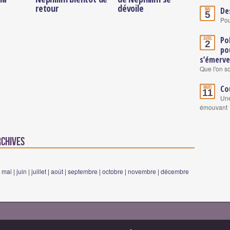
retour
dévoile
De
Mai
5
Pou
Po
Avril
2
po
s’émervei
Que l'on so
Co
Mars
11
Une
émouvant
rchives
|
mai
|
juin
|
juillet
|
août
|
septembre
|
octobre
|
novembre
|
décembre