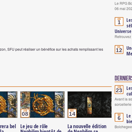
Le RPG Boo
06 mai 20
Le
Jan.
1
sé
Universe
Retrouvez 
Un
Juil.
on, SFU peut réaliser un bénéfice sur les achats remplissant les
12
Me
Derniers
Le
Juin
23
cu
Avant la s
sorcellerie
juin
nov.
08
14
Le
Mai
6
bi
rera bel
Le jeu de rôle
La nouvelle édition
Bolchegeek
la
Nephilim bientôt de
de Nephilim se