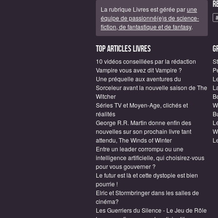
R
La rubrique Livres est gérée par
une
équipe de passionné(e)s de science-
fiction, de fantastique et de fantasy
.
Top articles Livres
G
10 vidéos conseillées par la rédaction
S
Vampire vous avez dit Vampire ?
P
Une préquelle aux aventures du
L
Sorceleur avant la nouvelle saison de The
L
Witcher
B
Séries TV et Moyen-Age, clichés et
W
réalités
Bu
George R.R. Martin donne enfin des
L
nouvelles sur son prochain livre tant
W
attendu, The Winds of Winter
L
Entre un leader corrompu ou une
intelligence artificielle, qui choisirez-vous
pour vous gouverner ?
Le futur est là et cette dystopie est bien
pourrie !
Elric et Stormbringer dans les salles de
cinéma?
Les Guerriers du Silence - Le Jeu de Rôle