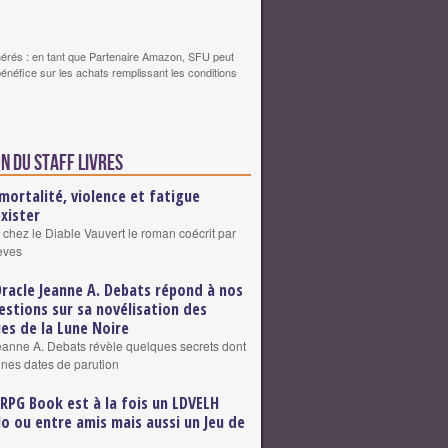
érés : en tant que Partenaire Amazon, SFU peut
bénéfice sur les achats remplissant les conditions
n du staff Livres
mortalité, violence et fatigue
exister
 chez le Diable Vauvert le roman coécrit par
eves
Oracle Jeanne A. Debats répond à nos
estions sur sa novélisation des
es de la Lune Noire
eanne A. Debats révèle quelques secrets dont
ines dates de parution
 RPG Book est à la fois un LDVELH
lo ou entre amis mais aussi un Jeu de