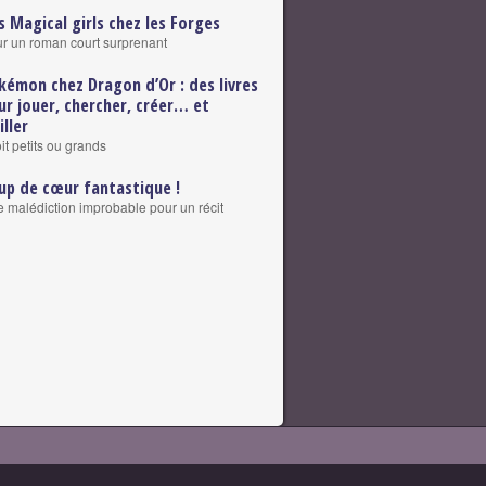
s Magical girls chez les Forges
r un roman court surprenant
kémon chez Dragon d’Or : des livres
ur jouer, chercher, créer… et
ller
it petits ou grands
up de cœur fantastique !
 malédiction improbable pour un récit