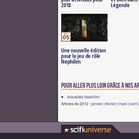
2018
Légende
nov.
05
Une nouvelle édition
pour le jeu de rôle
Nephilim
Pour aller plus loin grâce à nos a
Actualités Nephilim
Articles de 2012 :
janvier
|
février
|
mars
|
avril