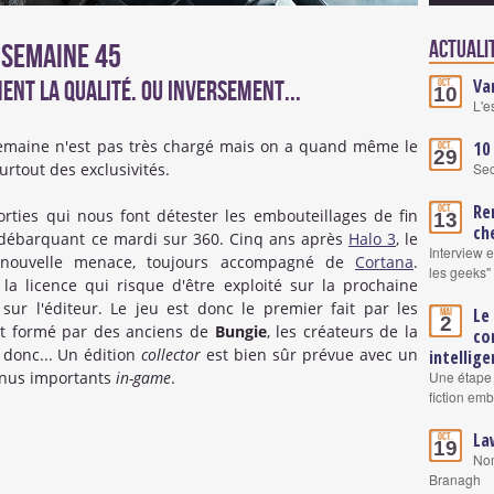
Actuali
a semaine 45
Va
ent la qualité. Ou inversement...
Oct.
10
L'e
e semaine n'est pas très chargé mais on a quand même le
10
Oct.
29
urtout des exclusivités.
Se
Re
Oct.
ties qui nous font détester les embouteillages de fin
13
ch
ébarquant ce mardi sur 360. Cinq ans après
Halo 3
, le
Interview 
nouvelle menace, toujours accompagné de
Cortana
.
les geeks"
 licence qui risque d'être exploité sur la prochaine
 sur l'éditeur. Le jeu est donc le premier fait par les
Le
Mai
2
t formé par des anciens de
Bungie
, les créateurs de la
co
 donc... Un édition
collector
est bien sûr prévue avec un
intellige
bonus importants
in-game
.
Une étape 
fiction em
La
Oct.
19
Nom
Branagh