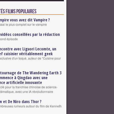
tés Films populaires
mpire vous avez dit Vampire ?
ssai le plus complet sur le vampire
 vidéos conseillées par la rédaction
cond épisode
ncontre avec Liguori Lecomte, un
ef cuisinier véritablement geek
exclusive d'un toqué, auteur de "Cuisine pour
 tournage de The Wandering Earth 3
mmence à Qingdao avec une
nce artificielle innovante
clé pour la franchise chinoise de science-
blématique, avec une IA révolutionnaire
w et De Niro dans Thor ?
breuses rumeurs autour du film de Kenneth