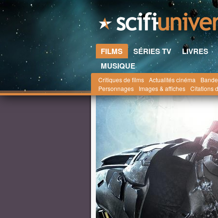
FILMS
SÉRIES TV
LIVRES
MUSIQUE
Critiques de films
Actualités cinéma
Bande
Scifi-Universe.com
Films
Actualités
novem
Personnages
Images & affiches
Citations d