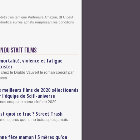
érés : en tant que Partenaire Amazon, SFU peut
bénéfice sur les achats remplissant les conditions
n du staff Films
mortalité, violence et fatigue
exister
 chez le Diable Vauvert le roman coécrit par
eves
s meilleurs films de 2020 sélectionnés
r l'équipe de Scifi-universe
nos coups de coeur ciné de 2020...
est quoi ce truc ? Street Trash
nd tu jures que tu ne boiras plus jamais
nne fête maman ! 5 mères qu'on