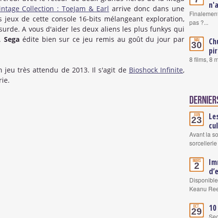
n'
ntage Collection : ToeJam & Earl
arrive donc dans une
Finalement
 jeux de cette console 16-bits mélangeant exploration,
pas ?...
urde. A vous d'aider les deux aliens les plus funkys qui
x.
Sega
édite bien sur ce jeu remis au goût du jour par
Ch
Mai
30
pi
8 films, 8
 jeu très attendu de 2013. Il s'agit de
Bioshock Infinite
,
ie.
Dernier
Le
Juin
23
cu
Avant la s
sorcellerie
Im
Mars
2
d’
Disponible
Keanu Re
10
Oct.
29
Se