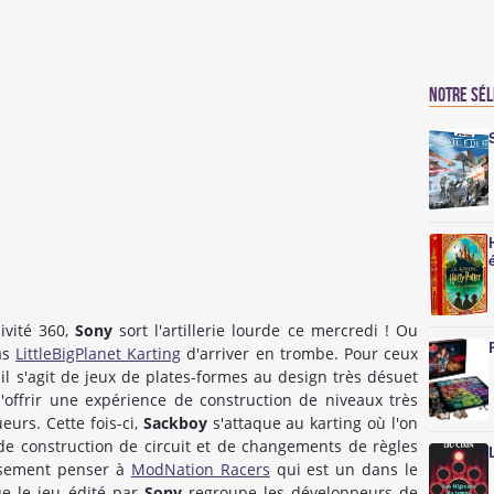
Notre sé
ivité 360,
Sony
sort l'artillerie lourde ce mercredi ! Ou
as
LittleBigPlanet Karting
d'arriver en trombe. Pour ceux
 il s'agit de jeux de plates-formes au design très désuet
 d'offrir une expérience de construction de niveaux très
eurs. Cette fois-ci,
Sackboy
s'attaque au karting où l'on
 de construction de circuit et de changements de règles
eusement penser à
ModNation Racers
qui est un dans le
e le jeu édité par
Sony
regroupe les développeurs de