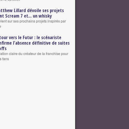
tthew Lillard dévoile ses projets
nt Scream 7 et... un whisky
vient sur ses prochains projets inspirés par
e
tour vers le Futur : le scénariste
nfirme l'absence définitive de suites
offs
ation claire du créateur de la franchise pour
s fans