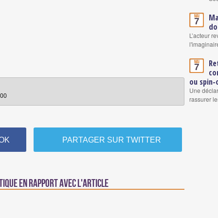
Ma
Mai
7
do
L’acteur re
l'imaginair
Re
Mai
7
co
ou spin-
Une déclar
h00
rassurer le
OK
PARTAGER SUR TWITTER
tique en rapport avec l'article