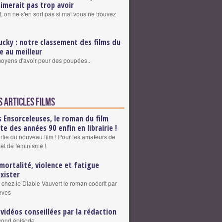
aimerait pas trop avoir
, on ne s'en sort pas si mal vous ne trouvez
ucky : notre classement des films du
re au meilleur
 moyens d'avoir peur des poupées...
s articles Films
s Ensorceleuses, le roman du film
lte des années 90 enfin en librairie !
ortie du nouveau film ! Pour les amateurs de
 et de féminisme !
mortalité, violence et fatigue
exister
 chez le Diable Vauvert le roman coécrit par
eves
 vidéos conseillées par la rédaction
cond épisode