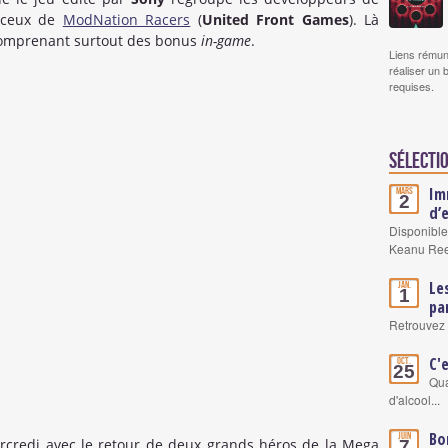
 ceux de
ModNation Racers
(
United Front Games
). Là
r comprenant surtout des bonus
in-game
.
Liens rémun
réaliser un 
requises.
Sélectio
Im
Mars
2
d’
Disponible
Keanu Re
Le
Jan.
1
pa
Retrouvez 
C'
Oct.
25
Qua
d'alcool...
Bo
Juin
rcredi avec le retour de deux grands héros de la Mega
7