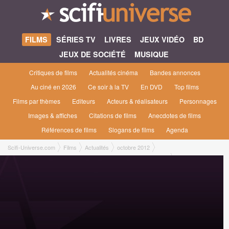
FILMS
SÉRIES TV
LIVRES
JEUX VIDÉO
BD
JEUX DE SOCIÉTÉ
MUSIQUE
Critiques de films
Actualités cinéma
Bandes annonces
Au ciné en 2026
Ce soir à la TV
En DVD
Top films
Films par thèmes
Editeurs
Acteurs & réalisateurs
Personnages
Images & affiches
Citations de films
Anecdotes de films
Références de films
Slogans de films
Agenda
Scifi-Universe.com
Films
Actualités
octobre 2012
Un extrait de E.T. L'extra-Terrestre pour son 30ème Anniversaire