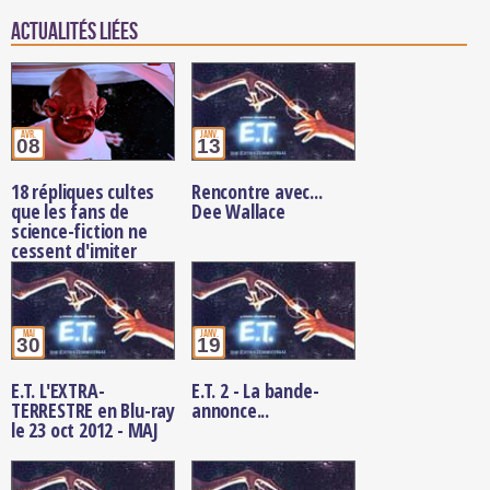
Actualités Liées
avr.
janv.
08
13
18 répliques cultes
Rencontre avec...
que les fans de
Dee Wallace
science-fiction ne
cessent d'imiter
mai
janv.
30
19
E.T. L'EXTRA-
E.T. 2 - La bande-
TERRESTRE en Blu-ray
annonce...
le 23 oct 2012 - MAJ