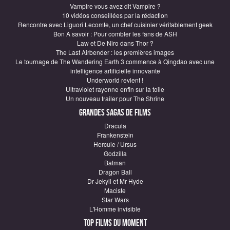
Vampire vous avez dit Vampire ?
10 vidéos conseillées par la rédaction
Rencontre avec Liguori Lecomte, un chef cuisinier véritablement geek
Bon A savoir : Pour combler les fans de ASH
Law et De Niro dans Thor ?
The Last Airbender : les premières images
Le tournage de The Wandering Earth 3 commence à Qingdao avec une
intelligence artificielle innovante
Underworld revient !
Ultraviolet rayonne enfin sur la toile
Un nouveau trailer pour The Shrine
Grandes sagas de Films
Dracula
Frankenstein
Hercule / Ursus
Godzilla
Batman
Dragon Ball
Dr Jekyll et Mr Hyde
Maciste
Star Wars
L'Homme invisible
Top Films du moment