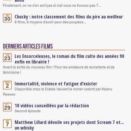
avoir
Finalement, on ne s'en sort pas si mal vous ne trouvez pas ?...
Chucky : notre classement des films du pire au meilleur
Mai
30
8 films, 8 moyens d'avoir peur des poupées...
Derniers articles Films
Les Ensorceleuses, le roman du film culte des années 90
Juin
23
enfin en librairie !
Avant la sortie du nouveau film ! Pour les amateurs de sorcellerie et de
féminisme !
Immortalité, violence et fatigue d’exister
Mars
2
Disponible chez le Diable Vauvert le roman coécrit par Keanu
Reeves
10 vidéos conseillées par la rédaction
Oct.
29
Second épisode
Matthew Lillard dévoile ses projets dont Scream 7 et...
Mai
7
un whisky