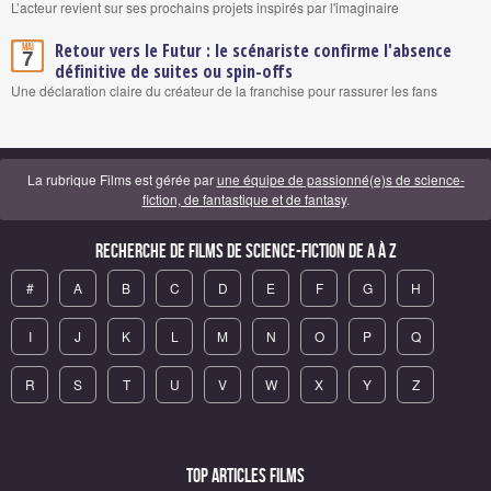
L’acteur revient sur ses prochains projets inspirés par l'imaginaire
Retour vers le Futur : le scénariste confirme l'absence
Mai
7
définitive de suites ou spin-offs
Une déclaration claire du créateur de la franchise pour rassurer les fans
La rubrique Films est gérée par
une équipe de passionné(e)s de science-
fiction, de fantastique et de fantasy
.
Recherche de Films de science-fiction de A à Z
#
A
B
C
D
E
F
G
H
I
J
K
L
M
N
O
P
Q
R
S
T
U
V
W
X
Y
Z
Top articles Films