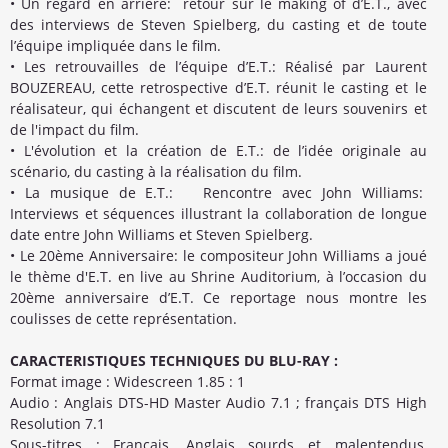
• Un regard en arrière: retour sur le making of d’E.T., avec
des interviews de Steven Spielberg, du casting et de toute
l’équipe impliquée dans le film.
• Les retrouvailles de l’équipe d’E.T.: Réalisé par Laurent
BOUZEREAU, cette retrospective d’E.T. réunit le casting et le
réalisateur, qui échangent et discutent de leurs souvenirs et
de l'impact du film.
• L'évolution et la création de E.T.: de l’idée originale au
scénario, du casting à la réalisation du film.
• La musique de E.T.: Rencontre avec John Williams:
Interviews et séquences illustrant la collaboration de longue
date entre John Williams et Steven Spielberg.
• Le 20ème Anniversaire: le compositeur John Williams a joué
le thème d'E.T. en live au Shrine Auditorium, à l’occasion du
20ème anniversaire d’E.T. Ce reportage nous montre les
coulisses de cette représentation.
CARACTERISTIQUES TECHNIQUES DU BLU-RAY :
Format image : Widescreen 1.85 : 1
Audio : Anglais DTS-HD Master Audio 7.1 ; français DTS High
Resolution 7.1
Sous-titres : Français, Anglais sourds et malentendus,