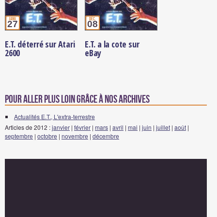
janv.
déc.
27
08
E.T. déterré sur Atari
E.T. a la cote sur
2600
eBay
Pour aller plus loin grâce à nos archives
Actualités E.T., L'extra-terrestre
Articles de 2012 :
janvier
|
février
|
mars
|
avril
|
mai
|
juin
|
juillet
|
août
|
septembre
|
octobre
|
novembre
|
décembre