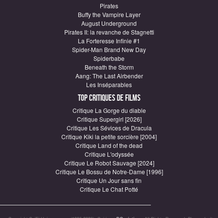
Pirates
Buffy the Vampire Layer
August Underground
Pirates II: la revanche de Stagnetti
La Forteresse Infinie #1
Spider-Man Brand New Day
Spiderbabe
Beneath the Storm
Aang: The Last Airbender
Les Inséparables
Top critiques de Films
Critique La Gorge du diable
Critique Supergirl [2026]
Critique Les Sévices de Dracula
Critique Kiki la petite sorcière [2004]
Critique Land of the dead
Critique L'odyssée
Critique Le Robot Sauvage [2024]
Critique Le Bossu de Notre-Dame [1996]
Critique Un Jour sans fin
Critique Le Chat Potté