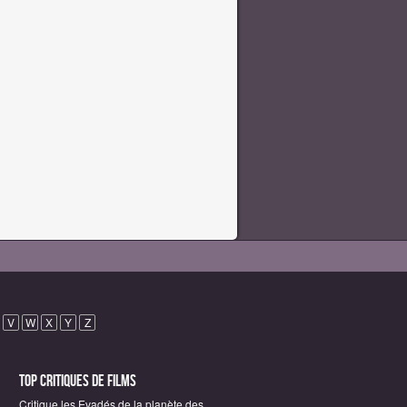
V
W
X
Y
Z
Top critiques de Films
Critique les Evadés de la planète des