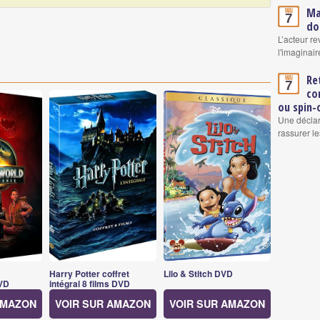
Ma
Mai
7
do
L’acteur re
l'imaginair
Re
Mai
7
co
ou spin-
Une déclar
rassurer le
Harry Potter coffret
Lilo & Stitch DVD
VD
intégral 8 films DVD
AMAZON
VOIR SUR AMAZON
VOIR SUR AMAZON