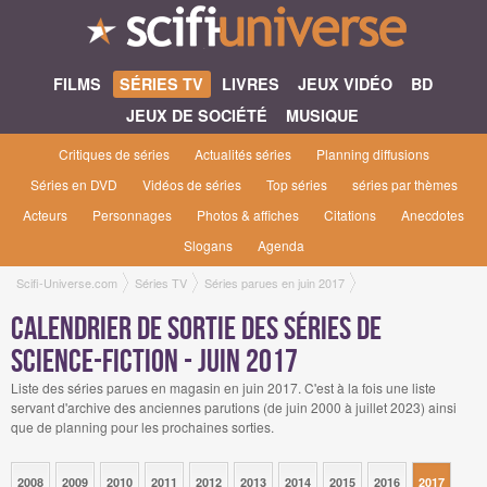
FILMS
SÉRIES TV
LIVRES
JEUX VIDÉO
BD
JEUX DE SOCIÉTÉ
MUSIQUE
Critiques de séries
Actualités séries
Planning diffusions
Séries en DVD
Vidéos de séries
Top séries
séries par thèmes
Acteurs
Personnages
Photos & affiches
Citations
Anecdotes
Slogans
Agenda
Scifi-Universe.com
Séries TV
Séries parues en juin 2017
Calendrier de sortie des séries de
science-fiction - juin 2017
Liste des séries parues en magasin en juin 2017. C'est à la fois une liste
servant d'archive des anciennes parutions (de juin 2000 à juillet 2023) ainsi
que de planning pour les prochaines sorties.
2008
2009
2010
2011
2012
2013
2014
2015
2016
2017