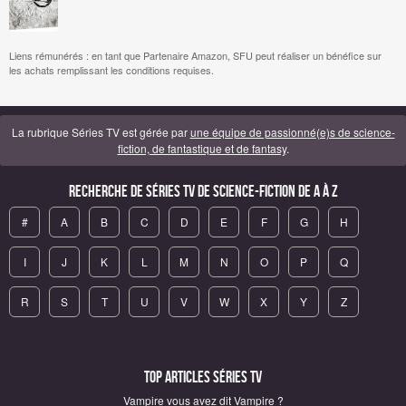
Liens rémunérés : en tant que Partenaire Amazon, SFU peut réaliser un bénéfice sur
les achats remplissant les conditions requises.
La rubrique Séries TV est gérée par
une équipe de passionné(e)s de science-
fiction, de fantastique et de fantasy
.
Recherche de Séries TV de science-fiction de A à Z
#
A
B
C
D
E
F
G
H
I
J
K
L
M
N
O
P
Q
R
S
T
U
V
W
X
Y
Z
Top articles Séries TV
Vampire vous avez dit Vampire ?