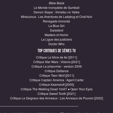
Bible Black
Le Monde incroyable de Gumball
Demon Slayer : Kimetsu no Yaiba
Miraculous : Les Aventures de Ladybug et Chat Noir
Renegade Immortal
La Blue Girl
Daredevil
Masters of Horror
La Ligue des justiciers
Doctor Who
Top critiques de Séries TV
Critique Le trône de fer [2011]
Critique Star Wars : Visions [2021]
Critique Le prisonnier - version 2009
Critique Defiance
Critique Teen Wolf [2011]
Critique Captain America : Agent Carter
Critique Kaamelott [2005]
Critique The Walking Dead 10x07 ● Open Your Eyes
Critique Sweet Tooth [2021]
Critique Le Seigneur des Anneaux : Les Anneaux de Pouvoir [2022]