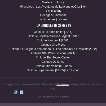
Masters of Horror
Miraculous : Les Aventures de Ladybug et Chat Noir
Rick et Morty
Renegade Immortal
La Ligue des justiciers
Top critiques de Séries TV
Critique Le trône de fer [2011]
Critique Captain America : Agent Carter
Critique Kaamelott [2005]
Critique One Piece
Critique Le Seigneur des Anneaux : Les Anneaux de Pouvoir [2022]
Critique Star Wars : Visions [2021]
Critique The Secret Circle -
Critique Defiance
Critique The Vampire Diaries
Critique Supernatural [10x05] Fan Fiction
Copyright SciFi-Universe.com (1996-2026). Créé par
DQcréations
. All Rights Reserved. Please don’t
copy.
Merci de votre visite et à bientôt.