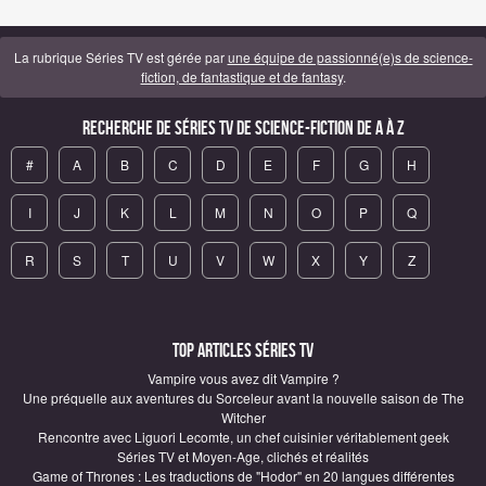
La rubrique Séries TV est gérée par
une équipe de passionné(e)s de science-
fiction, de fantastique et de fantasy
.
Recherche de Séries TV de science-fiction de A à Z
#
A
B
C
D
E
F
G
H
I
J
K
L
M
N
O
P
Q
R
S
T
U
V
W
X
Y
Z
Top articles Séries TV
Vampire vous avez dit Vampire ?
Une préquelle aux aventures du Sorceleur avant la nouvelle saison de The
Witcher
Rencontre avec Liguori Lecomte, un chef cuisinier véritablement geek
Séries TV et Moyen-Age, clichés et réalités
Game of Thrones : Les traductions de "Hodor" en 20 langues différentes