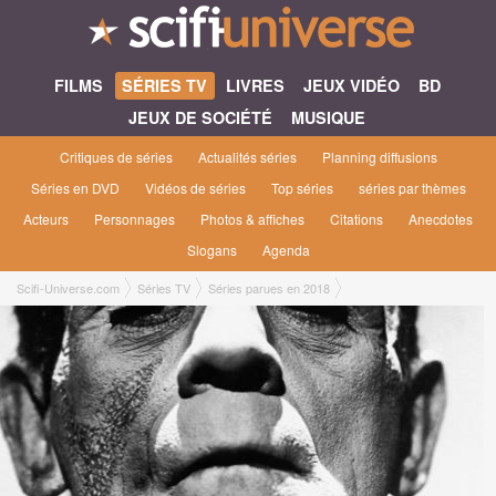
FILMS
SÉRIES TV
LIVRES
JEUX VIDÉO
BD
JEUX DE SOCIÉTÉ
MUSIQUE
Critiques de séries
Actualités séries
Planning diffusions
Séries en DVD
Vidéos de séries
Top séries
séries par thèmes
Acteurs
Personnages
Photos & affiches
Citations
Anecdotes
Slogans
Agenda
Scifi-Universe.com
Séries TV
Séries parues en 2018