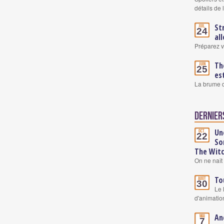
détails de
St
Juil.
24
al
Préparez v
Th
Juin
25
es
La brume d
Derniers
Un
Oct.
22
So
The Wit
On ne naît 
To
Août
30
Le 
d'animatio
An
Mai
7