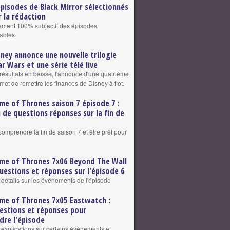
épisodes de Black Mirror sélectionnés
r la rédaction
sement 100% subjectif des épisodes
ables
sney annonce une nouvelle trilogie
ar Wars et une série télé live
résultats en baisse, l'annonce d'une quatrième
omet de remettre les finances de Disney à flot.
me of Thrones saison 7 épisode 7 :
u de questions réponses sur la fin de
comprendre la fin de saison 7 et être prêt pour
me of Thrones 7x06 Beyond The Wall
Questions et réponses sur l'épisode 6
t détails sur les événements de l'épisode
me of Thrones 7x05 Eastwatch :
estions et réponses pour
re l'épisode
t explications sur certains événements et