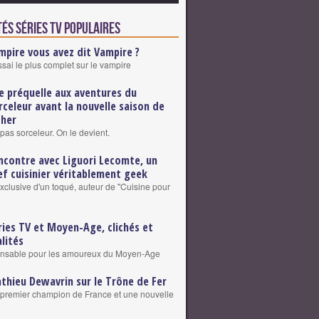
és Séries TV populaires
mpire vous avez dit Vampire ?
ssai le plus complet sur le vampire
e préquelle aux aventures du
rceleur avant la nouvelle saison de
cher
pas sorceleur. On le devient.
ncontre avec Liguori Lecomte, un
ef cuisinier véritablement geek
exclusive d'un toqué, auteur de "Cuisine pour
ries TV et Moyen-Age, clichés et
alités
ensable pour les amoureux du Moyen-Age
thieu Dewavrin sur le Trône de Fer
premier champion de France et une nouvelle