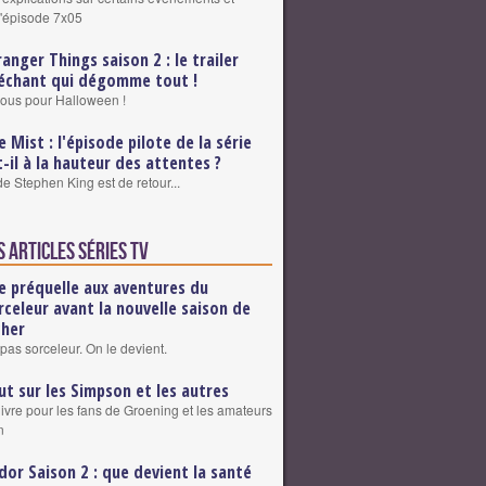
 l'épisode 7x05
ranger Things saison 2 : le trailer
léchant qui dégomme tout !
ous pour Halloween !
e Mist : l'épisode pilote de la série
t-il à la hauteur des attentes ?
e Stephen King est de retour...
 articles Séries TV
e préquelle aux aventures du
rceleur avant la nouvelle saison de
cher
pas sorceleur. On le devient.
ut sur les Simpson et les autres
livre pour les fans de Groening et les amateurs
n
dor Saison 2 : que devient la santé