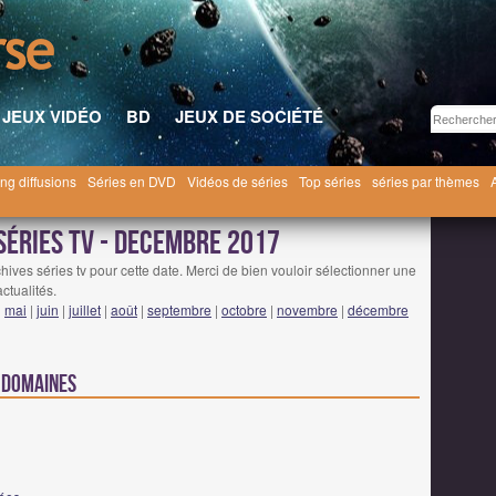
JEUX VIDÉO
BD
JEUX DE SOCIÉTÉ
ng diffusions
Séries en DVD
Vidéos de séries
Top séries
séries par thèmes
ecembre 2017
séries tv - decembre 2017
hives séries tv pour cette date. Merci de bien vouloir sélectionner une
ctualités.
|
mai
|
juin
|
juillet
|
août
|
septembre
|
octobre
|
novembre
|
décembre
s domaines