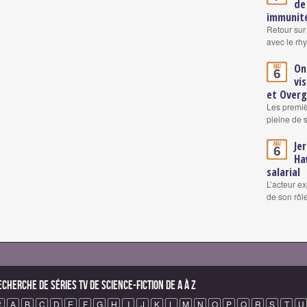
de
immunité
Retour sur
avec le rh
On
Mai
6
vi
et Over
Les premiè
pleine de 
Je
Mai
6
Ha
salarial
L’acteur ex
de son rô
echerche de Séries TV de science-fiction de A à Z
#
A
B
C
D
E
F
G
H
I
J
K
L
M
N
O
P
Q
R
S
T
U