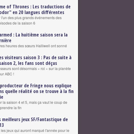
me of Thrones : Les traductions de
odor" en 20 langues différentes
r l'un des plus grands événements des
pisodes de la saison 6
armed : La huitième saison sera la
rnière
res heures des sœurs Halliwell ont sonné
es visiteurs saison 3 : Pas de suite à
 saison 2, les fans sont déçus
sseurs sont désormais « roi » sur la planète
sur ABC !
 producteur de Fringe nous explique
ns quelle réalité on se trouve à la fin
ie
r la saison 4 et 5, mais ça vaut le coup de
rendre la fin
s meilleurs jeux SF/Fantastique de
13
les jeux qui auront marqué l'année pour le