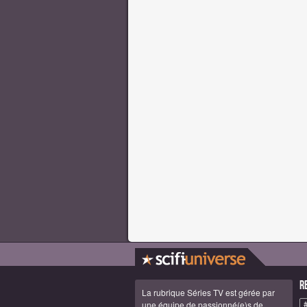
R
La rubrique Séries TV est gérée par
une équipe de passionné(e)s de