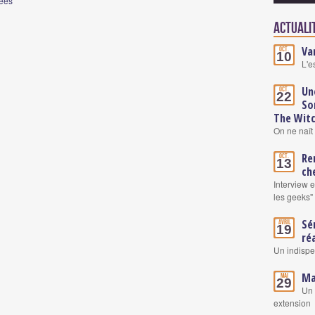
nées
Actualit
Va
Oct.
10
L'e
Un
Oct.
22
So
The Wit
On ne naît 
Re
Oct.
13
ch
Interview 
les geeks"
Sé
Avril
19
ré
Un indisp
Ma
Mai
29
Un 
extension