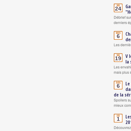
Ga
Mai
24
"H
Débrief su
derniers é
Ch
Mars
6
de
Les derniè
V l
Mai
19
la
Les envahi
mais plus 
Le
Avril
6
da
de la sér
Spoilers su
mieux comp
Le
Jan.
1
20
Découvrez 