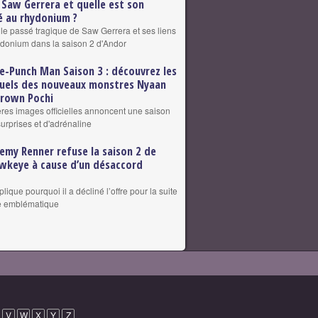
 Saw Gerrera et quelle est son
 au rhydonium ?
 le passé tragique de Saw Gerrera et ses liens
ydonium dans la saison 2 d'Andor
e-Punch Man Saison 3 : découvrez les
suels des nouveaux monstres Nyaan
grown Pochi
res images officielles annoncent une saison
surprises et d'adrénaline
remy Renner refuse la saison 2 de
wkeye à cause d’un désaccord
plique pourquoi il a décliné l’offre pour la suite
le emblématique
V
W
X
Y
Z