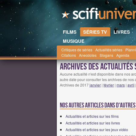
FILMS
SÉRIES TV
LIVRES
MUSIQUE
Critiques de séries
Actualités séries
Planni
Scifi-Universe.com
Séries TV
Actualités
d
Citations
Anecdotes
Slogans
Agenda
Archives des actualités 
Aucune actualité n'est disponible dans nos arc
autre date pour consulter les archives de nos a
Archives de 2017
janvier
|
février
|
mars
|
avril
Nos autres articles dans d'autre
Actualités et articles sur les films
Actualités et articles sur les livres
Actualités et articles sur les jeux vidéo