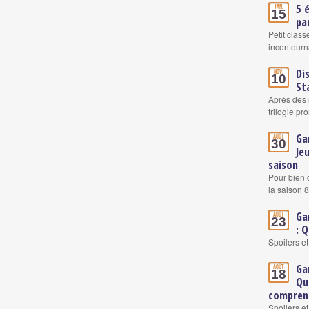
5 
Jan.
15
pa
Petit clas
incontourn
Di
Nov.
10
St
Après des 
trilogie pr
Ga
Août
30
Je
saison
Pour bien 
la saison 8
Ga
Août
23
: 
Spoilers e
Ga
Août
18
Qu
comprend
Spoilers e