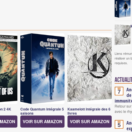
Liens rémun
réaliser un 
requises.
Actuali
An
Mai
7
de
immunité
Retour sur
on 2 4K
Code Quantum intégrale 5
Kaamelott intégrale des 6
avec le rh
saisons
livres
AMAZON
VOIR SUR AMAZON
VOIR SUR AMAZON
An
Mai
5
ex