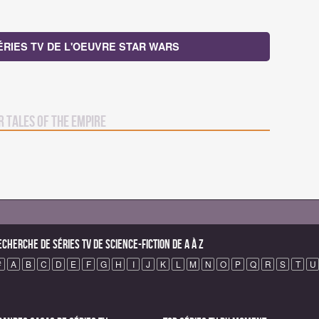
SÉRIES TV DE L'OEUVRE STAR WARS
r Tales of the Empire
echerche de Séries TV de science-fiction de A à Z
#
A
B
C
D
E
F
G
H
I
J
K
L
M
N
O
P
Q
R
S
T
U