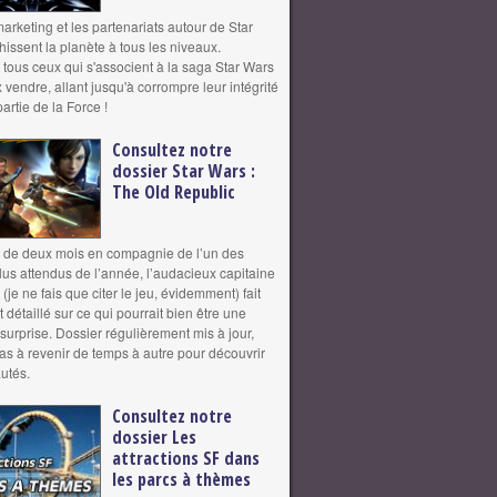
arketing et les partenariats autour de Star
issent la planète à tous les niveaux.
tous ceux qui s'associent à la saga Star Wars
vendre, allant jusqu'à corrompre leur intégrité
partie de la Force !
Consultez notre
dossier Star Wars :
The Old Republic
 de deux mois en compagnie de l’un des
us attendus de l’année, l’audacieux capitaine
 (je ne fais que citer le jeu, évidemment) fait
 détaillé sur ce qui pourrait bien être une
surprise. Dossier régulièrement mis à jour,
pas à revenir de temps à autre pour découvrir
utés.
Consultez notre
dossier Les
attractions SF dans
les parcs à thèmes