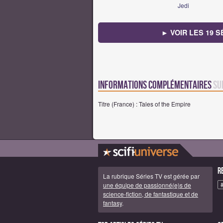
Jedi
► VOIR LES 19 
Informations complémentaires
su
Titre (France) : Tales of the Empire
R
La rubrique Séries TV est gérée par
une équipe de passionné(e)s de
science-fiction, de fantastique et de
fantasy
.