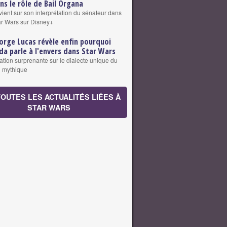
ns le rôle de Bail Organa
vient sur son interprétation du sénateur dans
tar Wars sur Disney+
orge Lucas révèle enfin pourquoi
da parle à l'envers dans Star Wars
ation surprenante sur le dialecte unique du
i mythique
TOUTES LES ACTUALITÉS LIÉES À
STAR WARS