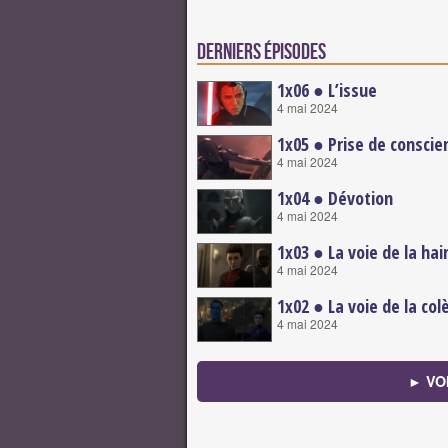
Derniers épisodes
1x06 ● L’issue
4 mai 2024
1x05 ● Prise de conscie
4 mai 2024
1x04 ● Dévotion
4 mai 2024
1x03 ● La voie de la hai
4 mai 2024
1x02 ● La voie de la col
4 mai 2024
► VO