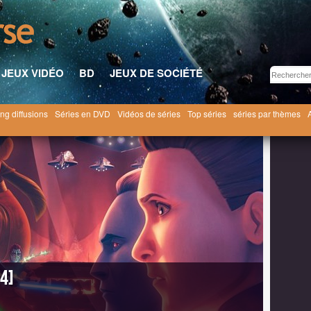
JEUX VIDÉO
BD
JEUX DE SOCIÉTÉ
ng diffusions
Séries en DVD
Vidéos de séries
Top séries
séries par thèmes
s animées
Tales of the Empire [2024]
4]