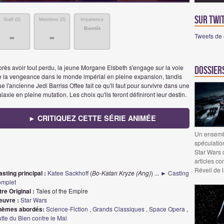
Sur Twi
Staff (
0
)
Membres (
0
)
Impatience
Bientôt
-
-
Tweets de
rès avoir tout perdu, la jeune Morgane Elsbeth s'engage sur la voie
Dossier
e la vengeance dans le monde impérial en pleine expansion, tandis
e l'ancienne Jedi Barriss Offee fait ce qu'il faut pour survivre dans une
laxie en pleine mutation. Les choix qu'ils feront définiront leur destin.
► CRITIQUEZ CETTE SÉRIE ANIMÉE
Un ensembl
spéculation
Star Wars 
articles c
Réveil de 
sting principal :
Katee Sackhoff
(
Bo-Katan Kryze (Ang)
)
...
► Casting
omplet
tre Original :
Tales of the Empire
euvre :
Star Wars
hèmes abordés:
Science-Fiction
,
Grands Classiques
,
Space Opera
,
tte du Bien contre le Mal