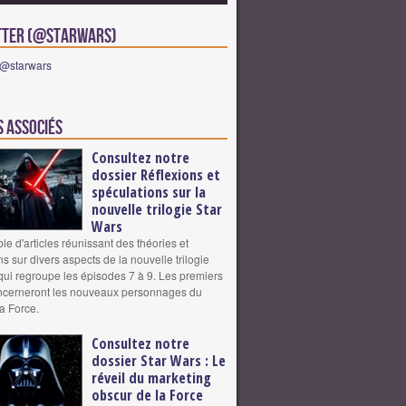
tter (@starwars)
 @starwars
s associés
Consultez notre
dossier Réflexions et
spéculations sur la
nouvelle trilogie Star
Wars
e d'articles réunissant des théories et
s sur divers aspects de la nouvelle trilogie
qui regroupe les épisodes 7 à 9. Les premiers
oncerneront les nouveaux personnages du
la Force.
Consultez notre
dossier Star Wars : Le
réveil du marketing
obscur de la Force