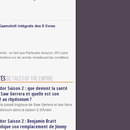
Kaamelott intégrale des 6 livres
érés : en tant que Partenaire Amazon, SFU peut
bénéfice sur les achats remplissant les conditions
tés
de Tales of the Empire
dor Saison 2 : que devient la santé
 Saw Gerrera et quelle est son
 au rhydonium ?
 le passé tragique de Saw Gerrera et ses liens
ydonium dans la saison 2 d'Andor
dor Saison 2 : Benjamin Bratt
plique son remplacement de Jimmy