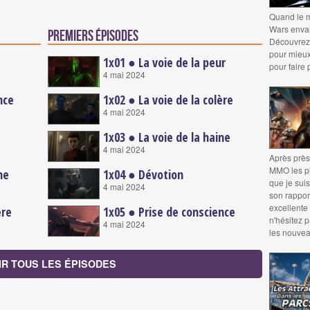
Quand le m
Wars envah
Premiers épisodes
Découvrez 
pour mieux 
1x01 ● La voie de la peur
pour faire 
4 mai 2024
nce
1x02 ● La voie de la colère
4 mai 2024
1x03 ● La voie de la haine
4 mai 2024
Après près
MMO les pl
ne
1x04 ● Dévotion
que je suis
4 mai 2024
son rapport
excellente 
ère
1x05 ● Prise de conscience
n'hésitez 
4 mai 2024
les nouvea
IR TOUS LES ÉPISODES