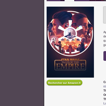
Ap
d
qu
ga
Ca
Rechercher sur Amazon.fr
c
Ti
O
T
Lu