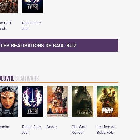
he Bad
Tales of the
atch
Jedi
 LES RÉALISATIONS DE SAUL RUIZ
 oeuvre
Star Wars
hsoka
Tales of the
Andor
Obi-Wan
Le Livre de
Jedi
Kenobi
Boba Fett