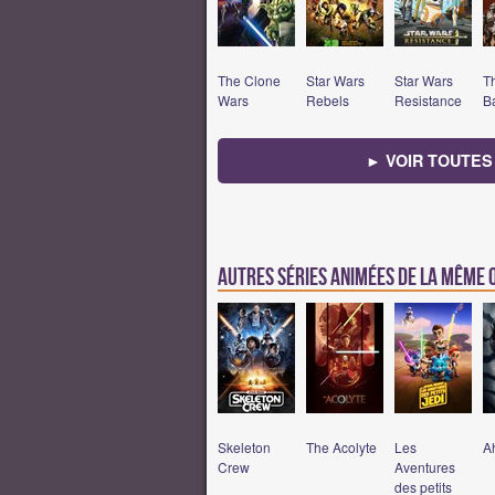
The Clone
Star Wars
Star Wars
T
Wars
Rebels
Resistance
B
► VOIR TOUTES
Autres séries animées de la même
Skeleton
The Acolyte
Les
A
Crew
Aventures
des petits