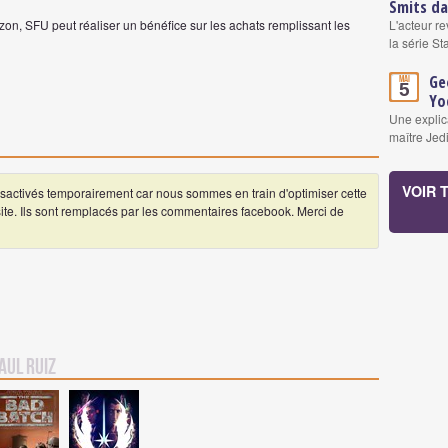
Smits da
on, SFU peut réaliser un bénéfice sur les achats remplissant les
L'acteur re
la série S
Ge
Mai
5
Yo
Une explic
maître Jed
VOIR 
ctivés temporairement car nous sommes en train d'optimiser cette
 site. Ils sont remplacés par les commentaires facebook. Merci de
aul Ruiz