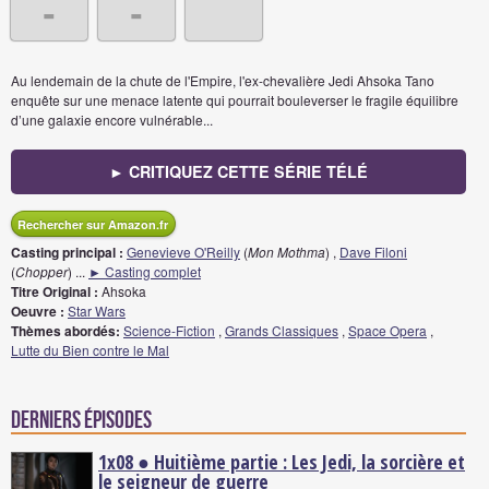
-
-
Au lendemain de la chute de l'Empire, l'ex-chevalière Jedi Ahsoka Tano
enquête sur une menace latente qui pourrait bouleverser le fragile équilibre
d’une galaxie encore vulnérable...
► CRITIQUEZ CETTE SÉRIE TÉLÉ
Rechercher sur Amazon.fr
Casting principal :
Genevieve O'Reilly
(
Mon Mothma
) ,
Dave Filoni
(
Chopper
)
...
► Casting complet
Titre Original :
Ahsoka
Oeuvre :
Star Wars
Thèmes abordés:
Science-Fiction
,
Grands Classiques
,
Space Opera
,
Lutte du Bien contre le Mal
Derniers épisodes
1x08 ● Huitième partie : Les Jedi, la sorcière et
le seigneur de guerre