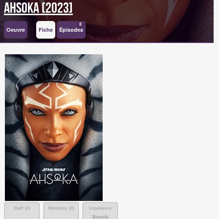
Ahsoka [2023]
8
Oeuvre
Fiche
Épisodes
Staff (
0
)
Membres (
0
)
Impatience
Bientôt