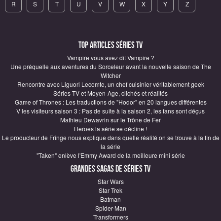
R
S
T
U
V
W
X
Y
Z
Top articles Séries TV
Vampire vous avez dit Vampire ?
Une préquelle aux aventures du Sorceleur avant la nouvelle saison de The
Witcher
Rencontre avec Liguori Lecomte, un chef cuisinier véritablement geek
Séries TV et Moyen-Age, clichés et réalités
Game of Thrones : Les traductions de "Hodor" en 20 langues différentes
V les visiteurs saison 3 : Pas de suite à la saison 2, les fans sont déçus
Mathieu Dewavrin sur le Trône de Fer
Heroes la série se décline !
Le producteur de Fringe nous explique dans quelle réalité on se trouve à la fin de
la série
"Taken" enlève l'Emmy Award de la meilleure mini série
Grandes sagas de Séries TV
Star Wars
Star Trek
Batman
Spider-Man
Transformers