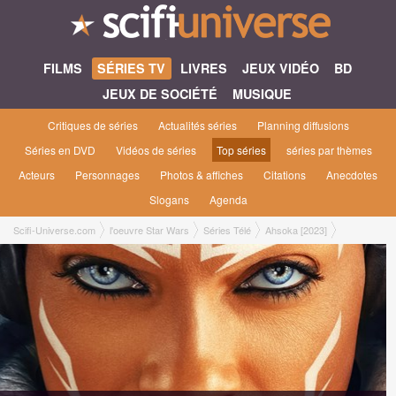
FILMS
SÉRIES TV
LIVRES
JEUX VIDÉO
BD
JEUX DE SOCIÉTÉ
MUSIQUE
Critiques de séries
Actualités séries
Planning diffusions
Séries en DVD
Vidéos de séries
Top séries
séries par thèmes
Acteurs
Personnages
Photos & affiches
Citations
Anecdotes
Slogans
Agenda
Scifi-Universe.com
l'oeuvre Star Wars
Séries Télé
Ahsoka [2023]