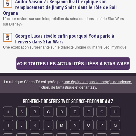
Andor Saison 2 : Benjamin Bratt explique son
Mai
5
remplacement de Jimmy Smits dans le rôle de Bail
Organa
L'acteur revient sur son interprétation du sénateur dans la série Star Wars
sur Disney+
George Lucas révèle enfin pourquoi Yoda parle à
Mai
5
l'envers dans Star Wars
Une explication surprenante sur le dialecte unique du maître Jedi mythique
VOIR TOUTES LES ACTUALITÉS LIÉES À STAR WARS
La rubrique Séries TV est gérée par
une équipe de passionné(e)s de science-
fiction, de fantastique et de fantasy
.
Recherche de Séries TV de science-fiction de A à Z
#
A
B
C
D
E
F
G
H
I
J
K
L
M
N
O
P
Q