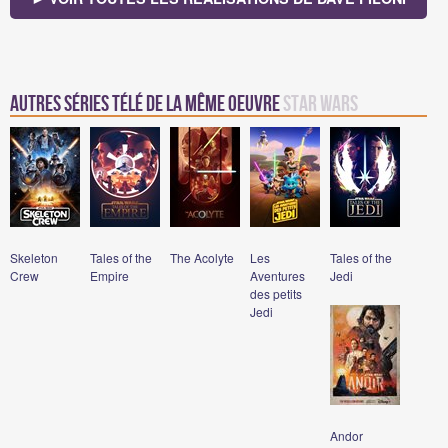
Autres séries télé de la même oeuvre
Star Wars
Skeleton
Tales of the
The Acolyte
Les
Tales of the
Crew
Empire
Aventures
Jedi
des petits
Jedi
Andor