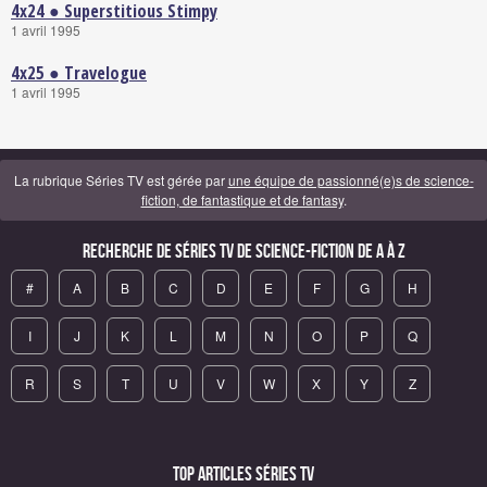
4x24 ● Superstitious Stimpy
1 avril 1995
4x25 ● Travelogue
1 avril 1995
La rubrique Séries TV est gérée par
une équipe de passionné(e)s de science-
fiction, de fantastique et de fantasy
.
Recherche de Séries TV de science-fiction de A à Z
#
A
B
C
D
E
F
G
H
I
J
K
L
M
N
O
P
Q
R
S
T
U
V
W
X
Y
Z
Top articles Séries TV