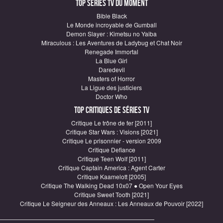
Top Séries TV du moment
Bible Black
Le Monde incroyable de Gumball
Demon Slayer : Kimetsu no Yaiba
Miraculous : Les Aventures de Ladybug et Chat Noir
Renegade Immortal
La Blue Girl
Daredevil
Masters of Horror
La Ligue des justiciers
Doctor Who
Top critiques de Séries TV
Critique Le trône de fer [2011]
Critique Star Wars : Visions [2021]
Critique Le prisonnier - version 2009
Critique Defiance
Critique Teen Wolf [2011]
Critique Captain America : Agent Carter
Critique Kaamelott [2005]
Critique The Walking Dead 10x07 ● Open Your Eyes
Critique Sweet Tooth [2021]
Critique Le Seigneur des Anneaux : Les Anneaux de Pouvoir [2022]