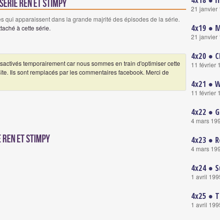
4x18 ● I
série Ren et Stimpy
21 janvier
 qui apparaissent dans la grande majrité des épisodes de la série.
4x19 ● M
aché à cette série.
21 janvier
4x20 ● C
ctivés temporairement car nous sommes en train d'optimiser cette
11 février
 site. Ils sont remplacés par les commentaires facebook. Merci de
4x21 ● W
11 février
4x22 ● G
4 mars 19
 Ren et Stimpy
4x23 ● R
4 mars 19
4x24 ● S
1 avril 199
4x25 ● T
1 avril 199