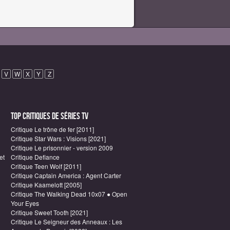
V
W
X
Y
Z
Top critiques de Séries TV
Critique Le trône de fer [2011]
Critique Star Wars : Visions [2021]
Critique Le prisonnier - version 2009
et
Critique Defiance
Critique Teen Wolf [2011]
Critique Captain America : Agent Carter
Critique Kaamelott [2005]
Critique The Walking Dead 10x07 ● Open
Your Eyes
Critique Sweet Tooth [2021]
Critique Le Seigneur des Anneaux : Les