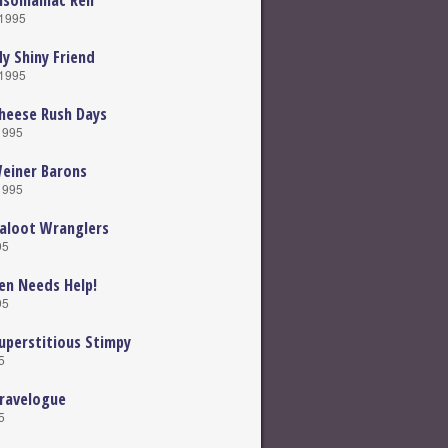
nsomaniac Ren
 1995
y Shiny Friend
 1995
heese Rush Days
 1995
einer Barons
 1995
aloot Wranglers
95
en Needs Help!
95
uperstitious Stimpy
5
ravelogue
5