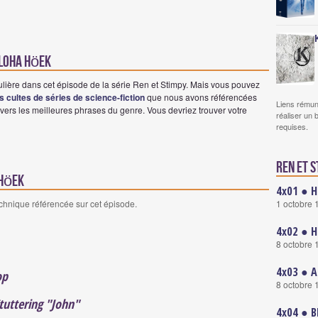
Aloha Höek
ulière dans cet épisode de la série Ren et Stimpy. Mais vous pouvez
es cultes de séries de science-fiction
que nous avons référencées
Liens rémun
vers les meilleures phrases du genre. Vous devriez trouver votre
réaliser un 
requises.
Ren et S
 Höek
4x01 ● H
1 octobre 
echnique référencée sur cet épisode.
4x02 ● H
8 octobre 
4x03 ● A
op
8 octobre 
tuttering "John"
4x04 ● B