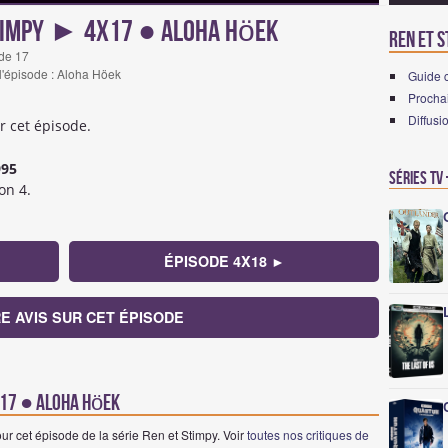
timpy ► 4x17 ● Aloha Höek
Ren et S
ode 17
 l'épisode : Aloha Höek
Guide 
Prochai
Diffusi
r cet épisode.
995
Séries TV
on 4.
ÉPISODE 4X18 ►
E AVIS SUR CET ÉPISODE
4x17 ● Aloha Höek
ur cet épisode de la série Ren et Stimpy. Voir
toutes nos critiques de