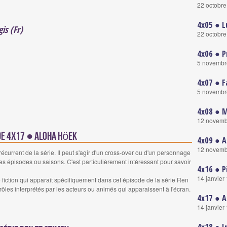
22 octobr
4x05 ● L
is (Fr)
22 octobr
4x06 ● P
5 novembr
4x07 ● 
5 novembr
4x08 ● M
12 novemb
ode 4x17 ● Aloha Höek
4x09 ● A
12 novemb
urrent de la série. Il peut s'agir d'un cross-over ou d'un personnage
es épisodes ou saisons. C'est particulièrement intéressant pour savoir
4x16 ● P
14 janvier
iction qui apparait spécifiquement dans cet épisode de la série Ren
rôles interprétés par les acteurs ou animés qui apparaissent à l'écran.
4x17 ● A
14 janvier