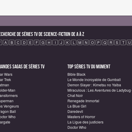
echerche de Séries TV de science-fiction de A à Z
#
A
B
C
D
E
F
G
H
I
J
K
L
M
N
O
P
Q
R
S
T
U
randes sagas de Séries TV
Top Séries TV du moment
tar Wars
Bible Black
ar Trek
Le Monde incroyable de Gumball
atman
Demon Slayer : Kimetsu no Yaiba
pider-Man
Miraculous : Les Aventures de Ladybug 
ransformers
Chat Noir
uperman
Renegade Immortal
es Vengeurs
La Blue Girl
ragon Ball
Daredevil
octor Who
Masters of Horror
targate
La Ligue des justiciers
Doctor Who