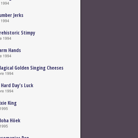
e 1994
umber Jerks
e 1994
rehistoric Stimpy
e 1994
Farm Hands
e 1994
agical Golden Singing Cheeses
re 1994
 Hard Day's Luck
re 1994
ixie King
 1995
loha Höek
 1995