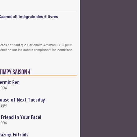
Kaamelott intégrale des 6 livres
érés : en tant que Partenaire Amazon, SFU peut
bénéfice sur les achats remplissant les conditions
timpy saison 4
ermit Ren
1994
ouse of Next Tuesday
1994
 Friend In Your Face!
1994
lazing Entrails