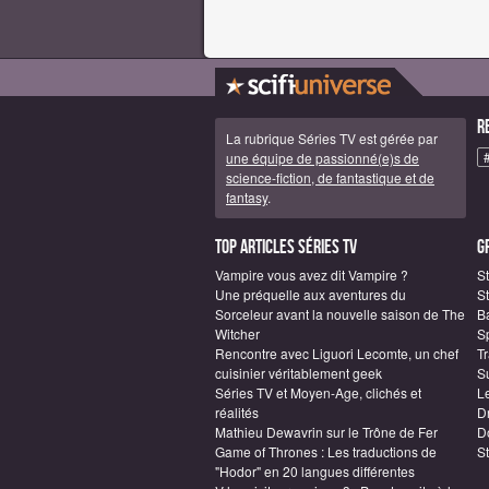
R
La rubrique Séries TV est gérée par
une équipe de passionné(e)s de
science-fiction, de fantastique et de
fantasy
.
Top articles Séries TV
G
Vampire vous avez dit Vampire ?
S
Une préquelle aux aventures du
St
Sorceleur avant la nouvelle saison de The
B
Witcher
S
Rencontre avec Liguori Lecomte, un chef
T
cuisinier véritablement geek
S
Séries TV et Moyen-Age, clichés et
L
réalités
D
Mathieu Dewavrin sur le Trône de Fer
D
Game of Thrones : Les traductions de
S
"Hodor" en 20 langues différentes