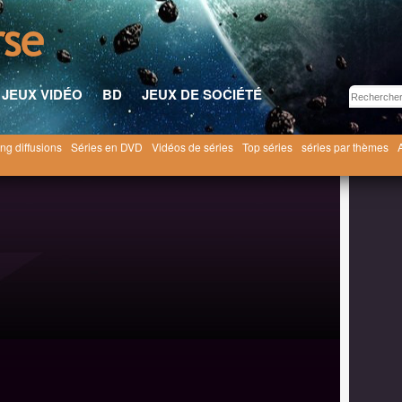
JEUX VIDÉO
BD
JEUX DE SOCIÉTÉ
ng diffusions
Séries en DVD
Vidéos de séries
Top séries
séries par thèmes
n et Stimpy [1992]
Ren et Stimpy saison 4
4x17 ● Aloha Höek