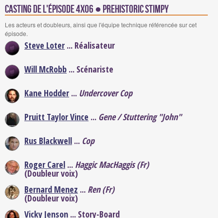
Casting de l'épisode 4x06 ● Prehistoric Stimpy
Les acteurs et doubleurs, ainsi que l'équipe technique référencée sur cet
épisode.
Steve Loter
... Réalisateur
Will McRobb
... Scénariste
Kane Hodder
...
Undercover Cop
Pruitt Taylor Vince
...
Gene / Stuttering "John"
Rus Blackwell
...
Cop
Roger Carel
...
Haggic MacHaggis (Fr)
(Doubleur voix)
Bernard Menez
...
Ren (Fr)
(Doubleur voix)
Vicky Jenson
... Story-Board