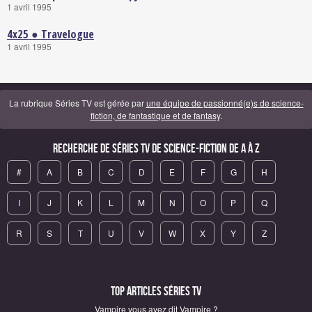
1 avril 1995
4x25 ● Travelogue
1 avril 1995
La rubrique Séries TV est gérée par
une équipe de passionné(e)s de science-
fiction, de fantastique et de fantasy
.
Recherche de Séries TV de science-fiction de A à Z
#
A
B
C
D
E
F
G
H
I
J
K
L
M
N
O
P
Q
R
S
T
U
V
W
X
Y
Z
Top articles Séries TV
Vampire vous avez dit Vampire ?