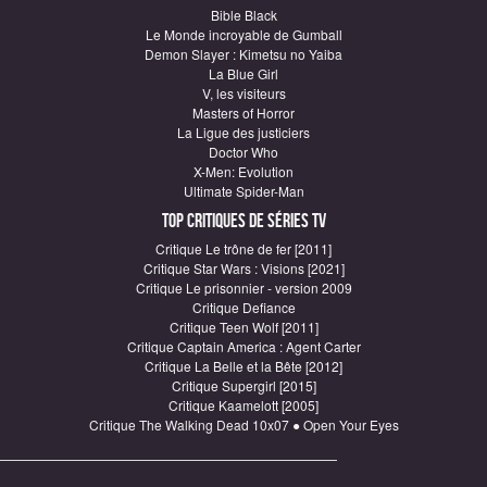
Bible Black
Le Monde incroyable de Gumball
Demon Slayer : Kimetsu no Yaiba
La Blue Girl
V, les visiteurs
Masters of Horror
La Ligue des justiciers
Doctor Who
X-Men: Evolution
Ultimate Spider-Man
Top critiques de Séries TV
Critique Le trône de fer [2011]
Critique Star Wars : Visions [2021]
Critique Le prisonnier - version 2009
Critique Defiance
Critique Teen Wolf [2011]
Critique Captain America : Agent Carter
Critique La Belle et la Bête [2012]
Critique Supergirl [2015]
Critique Kaamelott [2005]
Critique The Walking Dead 10x07 ● Open Your Eyes