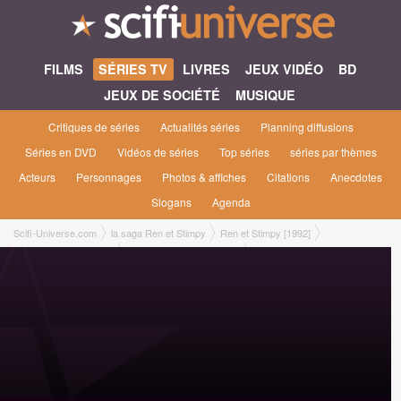
FILMS
SÉRIES TV
LIVRES
JEUX VIDÉO
BD
JEUX DE SOCIÉTÉ
MUSIQUE
Critiques de séries
Actualités séries
Planning diffusions
Séries en DVD
Vidéos de séries
Top séries
séries par thèmes
Acteurs
Personnages
Photos & affiches
Citations
Anecdotes
Slogans
Agenda
Scifi-Universe.com
la saga Ren et Stimpy
Ren et Stimpy [1992]
Ren et Stimpy saison 4
4x06 ● Prehistoric Stimpy