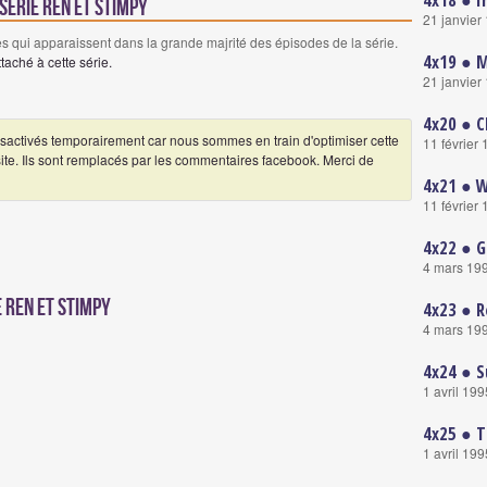
4x18 ● I
série Ren et Stimpy
21 janvier
 qui apparaissent dans la grande majrité des épisodes de la série.
4x19 ● M
aché à cette série.
21 janvier
4x20 ● C
ctivés temporairement car nous sommes en train d'optimiser cette
11 février
 site. Ils sont remplacés par les commentaires facebook. Merci de
4x21 ● W
11 février
4x22 ● G
4 mars 19
 Ren et Stimpy
4x23 ● R
4 mars 19
4x24 ● S
1 avril 199
4x25 ● T
1 avril 199