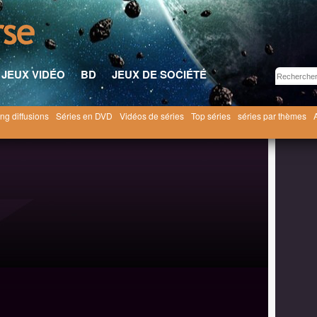
JEUX VIDÉO
BD
JEUX DE SOCIÉTÉ
ng diffusions
Séries en DVD
Vidéos de séries
Top séries
séries par thèmes
n et Stimpy [1992]
Ren et Stimpy saison 4
4x01 ● Hermit Ren