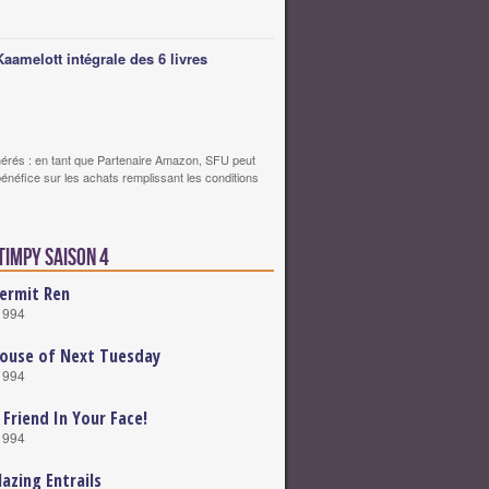
Kaamelott intégrale des 6 livres
érés : en tant que Partenaire Amazon, SFU peut
bénéfice sur les achats remplissant les conditions
timpy saison 4
ermit Ren
1994
ouse of Next Tuesday
1994
 Friend In Your Face!
1994
lazing Entrails