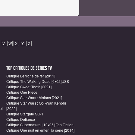
V
W
X
Y
Z
Top critiques de Séries TV
Critique Le trône de fer [2011]
Critique The Walking Dead [6x02] JSS
Critique Sweet Tooth [2021]
Critique One Piece
Critique Star Wars : Visions [2021]
Critique Star Wars : Obi-Wan Kenobi
et
[2022]
Critique Stargate SG-1
Critique Defiance
Critique Supernatural [10x05] Fan Fiction
Critique Une nuit en enfer : la série [2014]