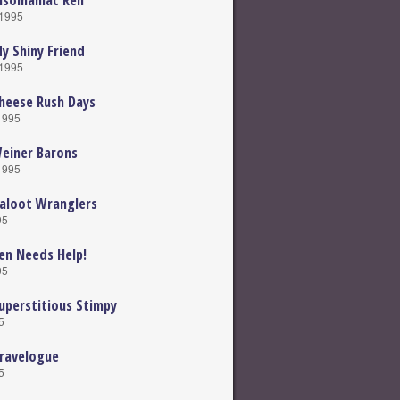
nsomaniac Ren
 1995
y Shiny Friend
 1995
heese Rush Days
 1995
einer Barons
 1995
aloot Wranglers
95
en Needs Help!
95
uperstitious Stimpy
5
ravelogue
5