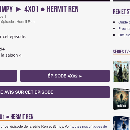
timpy ► 4x01 ● Hermit Ren
Ren et S
de 1
 l'épisode : Hermit Ren
Guide 
Prochai
Diffusi
r cet épisode.
994
Séries TV
la saison 4.
ÉPISODE 4X02 ►
E AVIS SUR CET ÉPISODE
x01 ● Hermit Ren
ur cet épisode de la série Ren et Stimpy. Voir
toutes nos critiques de