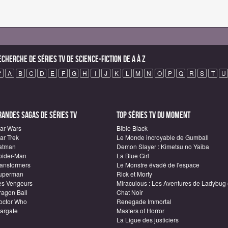
echerche de Séries TV de science-fiction de A à Z
#
A
B
C
D
E
F
G
H
I
J
K
L
M
N
O
P
Q
R
S
T
U
randes sagas de Séries TV
Top Séries TV du moment
tar Wars
Bible Black
ar Trek
Le Monde incroyable de Gumball
atman
Demon Slayer : Kimetsu no Yaiba
pider-Man
La Blue Girl
ransformers
Le Monstre évadé de l'espace
uperman
Rick et Morty
es Vengeurs
Miraculous : Les Aventures de Ladybug 
ragon Ball
Chat Noir
octor Who
Renegade Immortal
targate
Masters of Horror
La Ligue des justiciers