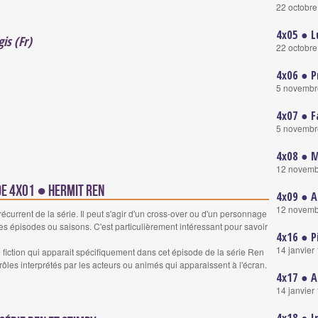
22 octobr
4x05 ● L
is (Fr)
22 octobr
4x06 ● P
5 novembr
4x07 ● 
5 novembr
4x08 ● M
12 novemb
de 4x01 ● Hermit Ren
4x09 ● A
12 novemb
urrent de la série. Il peut s'agir d'un cross-over ou d'un personnage
es épisodes ou saisons. C'est particulièrement intéressant pour savoir
4x16 ● P
14 janvier
iction qui apparait spécifiquement dans cet épisode de la série Ren
rôles interprétés par les acteurs ou animés qui apparaissent à l'écran.
4x17 ● A
14 janvier