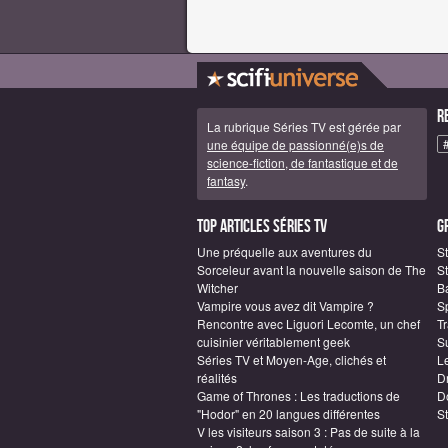
R
La rubrique Séries TV est gérée par
une équipe de passionné(e)s de
science-fiction, de fantastique et de
fantasy
.
Top articles Séries TV
G
Une préquelle aux aventures du
S
Sorceleur avant la nouvelle saison de The
St
Witcher
B
Vampire vous avez dit Vampire ?
S
Rencontre avec Liguori Lecomte, un chef
T
cuisinier véritablement geek
S
Séries TV et Moyen-Age, clichés et
L
réalités
D
Game of Thrones : Les traductions de
D
"Hodor" en 20 langues différentes
S
V les visiteurs saison 3 : Pas de suite à la