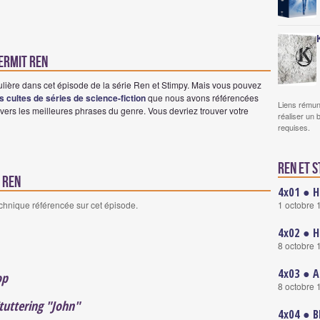
Hermit Ren
ulière dans cet épisode de la série Ren et Stimpy. Mais vous pouvez
es cultes de séries de science-fiction
que nous avons référencées
Liens rémun
vers les meilleures phrases du genre. Vous devriez trouver votre
réaliser un 
requises.
Ren et S
 Ren
4x01 ● H
1 octobre 
echnique référencée sur cet épisode.
4x02 ● H
8 octobre 
4x03 ● A
op
8 octobre 
tuttering "John"
4x04 ● B