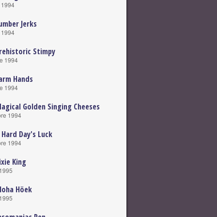
e 1994
umber Jerks
e 1994
rehistoric Stimpy
e 1994
Farm Hands
e 1994
agical Golden Singing Cheeses
re 1994
 Hard Day's Luck
re 1994
ixie King
 1995
loha Höek
 1995