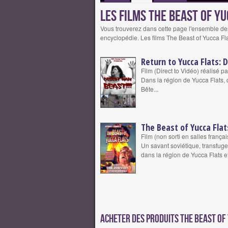
Les films The Beast of Y
Vous trouverez dans cette page l'ensemble de
encyclopédie. Les films The Beast of Yucca Fla
Return to Yucca Flats:
Film (Direct to Vidéo) réalisé 
Dans la région de Yucca Flats, 
Bête...
The Beast of Yucca Flat
Film (non sorti en salles franç
Un savant soviétique, transfuge
dans la région de Yucca Flats e
Acheter des produits The Beast of