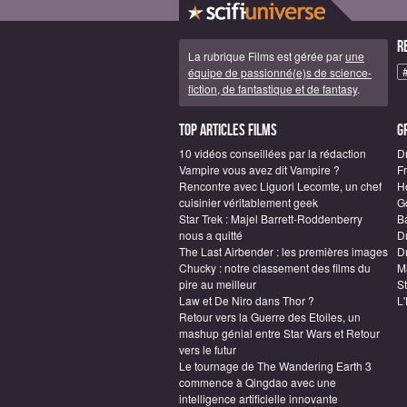
R
La rubrique Films est gérée par
une
équipe de passionné(e)s de science-
fiction, de fantastique et de fantasy
.
Top articles Films
G
10 vidéos conseillées par la rédaction
D
Vampire vous avez dit Vampire ?
F
Rencontre avec Liguori Lecomte, un chef
H
cuisinier véritablement geek
G
Star Trek : Majel Barrett-Roddenberry
B
nous a quitté
D
The Last Airbender : les premières images
Dr
Chucky : notre classement des films du
M
pire au meilleur
S
Law et De Niro dans Thor ?
L
Retour vers la Guerre des Etoiles, un
mashup génial entre Star Wars et Retour
vers le futur
Le tournage de The Wandering Earth 3
commence à Qingdao avec une
intelligence artificielle innovante