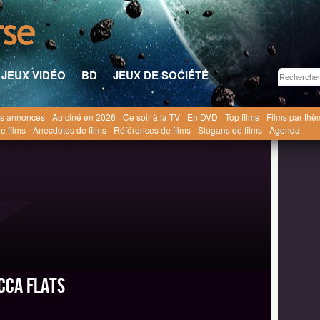
JEUX VIDÉO
BD
JEUX DE SOCIÉTÉ
s annonces
Au ciné en 2026
Ce soir à la TV
En DVD
Top films
Films par th
st of Yucca Flats
e films
Anecdotes de films
Références de films
Slogans de films
Agenda
cca Flats