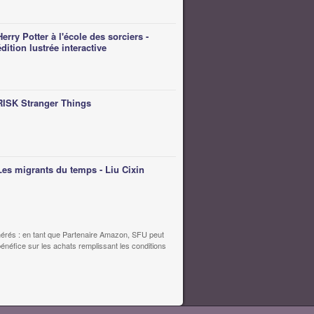
Herry Potter à l'école des sorciers -
édition lustrée interactive
RISK Stranger Things
Les migrants du temps - Liu Cixin
érés : en tant que Partenaire Amazon, SFU peut
bénéfice sur les achats remplissant les conditions