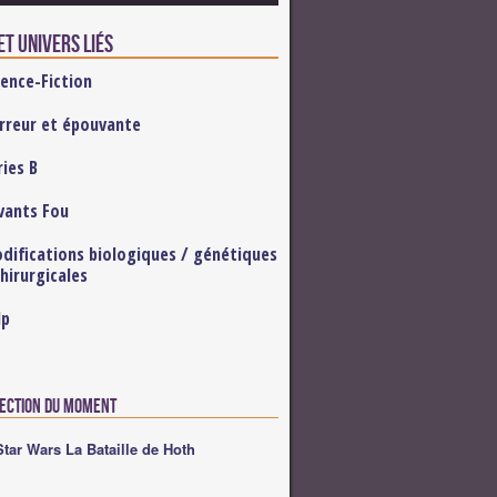
t univers liés
ience-Fiction
rreur et épouvante
ries B
vants Fou
difications biologiques / génétiques
Chirurgicales
lp
lection du moment
Star Wars La Bataille de Hoth