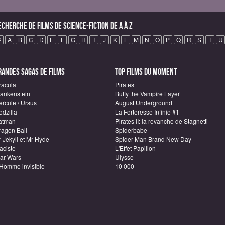
echerche de Films de science-fiction de A à Z
#
A
B
C
D
E
F
G
H
I
J
K
L
M
N
O
P
Q
R
S
T
U
randes sagas de Films
Top Films du moment
racula
Pirates
rankenstein
Buffy the Vampire Layer
ercule / Ursus
August Underground
odzilla
La Forteresse Infinie #1
atman
Pirates II: la revanche de Stagnetti
ragon Ball
Spiderbabe
 Jekyll et Mr Hyde
Spider-Man Brand New Day
aciste
L'Effet Papillon
tar Wars
Ulysse
'Homme invisible
10 000