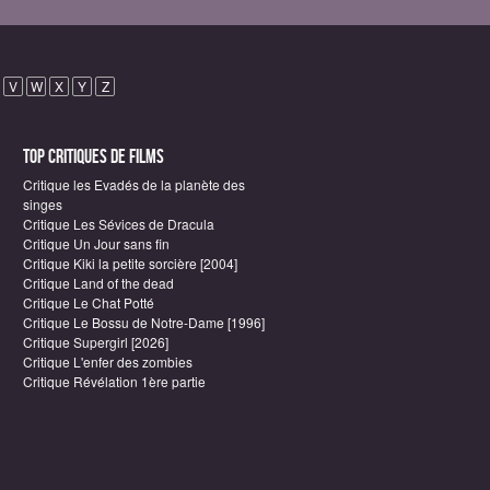
V
W
X
Y
Z
Top critiques de Films
Critique les Evadés de la planète des
singes
Critique Les Sévices de Dracula
Critique Un Jour sans fin
Critique Kiki la petite sorcière [2004]
Critique Land of the dead
Critique Le Chat Potté
Critique Le Bossu de Notre-Dame [1996]
Critique Supergirl [2026]
Critique L'enfer des zombies
Critique Révélation 1ère partie