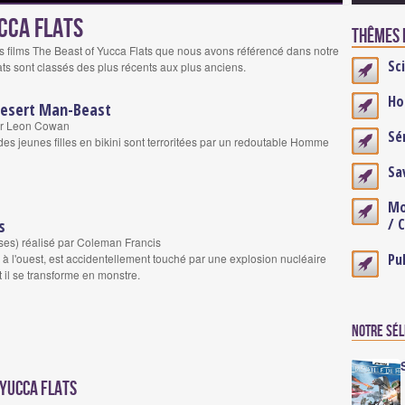
ucca Flats
Thêmes e
s films The Beast of Yucca Flats que nous avons référencé dans notre
Sc
ts sont classés des plus récents aux plus anciens.
Ho
 Desert Man-Beast
par Leon Cowan
Sé
des jeunes filles en bikini sont terroritées par un redoutable Homme
Sa
Mo
/ 
s
aises) réalisé par Coleman Francis
Pu
 à l'ouest, est accidentellement touché par une explosion nucléaire
t il se transforme en monstre.
Notre sé
 Yucca Flats