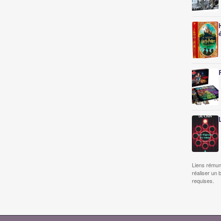
Liens rémun
réaliser un 
requises.