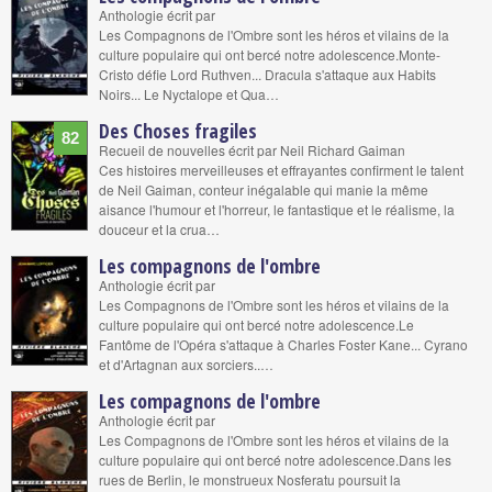
Anthologie écrit par
Les Compagnons de l'Ombre sont les héros et vilains de la
culture populaire qui ont bercé notre adolescence.Monte-
Cristo défie Lord Ruthven... Dracula s'attaque aux Habits
Noirs... Le Nyctalope et Qua…
Des Choses fragiles
82
Recueil de nouvelles écrit par Neil Richard Gaiman
Ces histoires merveilleuses et effrayantes confirment le talent
de Neil Gaiman, conteur inégalable qui manie la même
aisance l'humour et l'horreur, le fantastique et le réalisme, la
douceur et la crua…
Les compagnons de l'ombre
Anthologie écrit par
Les Compagnons de l'Ombre sont les héros et vilains de la
culture populaire qui ont bercé notre adolescence.Le
Fantôme de l'Opéra s'attaque à Charles Foster Kane... Cyrano
et d'Artagnan aux sorciers..…
Les compagnons de l'ombre
Anthologie écrit par
Les Compagnons de l'Ombre sont les héros et vilains de la
culture populaire qui ont bercé notre adolescence.Dans les
rues de Berlin, le monstrueux Nosferatu poursuit la