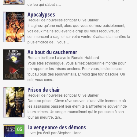
de feu qui s'abat s…
Apocalypses
Recueil de nouvelles écrit par Clive Barker
Imaginez qu'une nuit, alors que vous dormez paisiblement,
vos deux mains soulèvent le drap qui vous recouvre, et
commencent a s'agiter sur votre ventre, évaluant la manière la
plus efficace de... Vous…
Au bout du cauchemar
Roman écrit par Lafayette Ronald Hubbard
Vous êtes ethnologue. Vous aimez parcourir le monde pour
en rapporter les trésors anciens. Pour vous, les idoles sont
tout au plus des épouvantails. Et voici que tout bascule. Un
soir, vous cons…
Prison de chair
Recueil de nouvelles écrit par Clive Barker
Dans sa prison, Cleve rêve souvent d'une ville inconnue où
les assassins passent leur éternité à affronter le souvenir de
leurs crimes. Un songe traumatisant qui le poussera à son
tour au meurtre, tan…
La vengeance des démons
85
Livre-jeu écrit par Stephen Hand