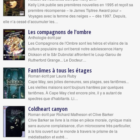
Kelly Link publie ses premières nouvelles en 1995 et reçoit sa
première récompense – le James Tiptree Award pour «
Voyages avec la femme des neiges » – dès 1997. Depuis,
elle n’a cessé d’accumuler les…
Les compagnons de l'ombre
Anthologie écrit par
Les Compagnons de l'Ombre sont les héros et vilains de la
culture populaire qui ont bercé notre adolescence.Harry
Dickson et le Sâr Dubnotal affrontent le Loup-Garou de
Rutherford Grange... Le Docteur…
Fantômes à tous les étages
Roman écrit par Laura Ruby
Cape May, ses jolies demeures, ses plages, ses fantômes...
Les vieilles maisons sont toujours hantées par quelques
fantômes. À Cape May c'est encore pire, il y a autant de
spectres que d'habitants. Li…
Coldheart canyon
Roman écrit par Richard Matheson et Clive Barker
Clive Barker se livre à la mise en pièce morale, cynique mais
sans aucune complaisance, d'un microcosme très particulier,
à la fois ouvert sur le monde à travers le prisme de la
médiatisation et extrê…