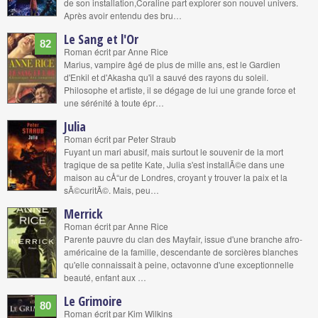
de son installation,Coraline part explorer son nouvel univers.
Après avoir entendu des bru…
Le Sang et l'Or
82
Roman écrit par Anne Rice
Marius, vampire âgé de plus de mille ans, est le Gardien
d'Enkil et d'Akasha qu'il a sauvé des rayons du soleil.
Philosophe et artiste, il se dégage de lui une grande force et
une sérénité à toute épr…
Julia
Roman écrit par Peter Straub
Fuyant un mari abusif, mais surtout le souvenir de la mort
tragique de sa petite Kate, Julia s'est installÃ©e dans une
maison au cÅ“ur de Londres, croyant y trouver la paix et la
sÃ©curitÃ©. Mais, peu…
Merrick
Roman écrit par Anne Rice
Parente pauvre du clan des Mayfair, issue d'une branche afro-
américaine de la famille, descendante de sorcières blanches
qu'elle connaissait à peine, octavonne d'une exceptionnelle
beauté, enfant aux …
Le Grimoire
80
Roman écrit par Kim Wilkins