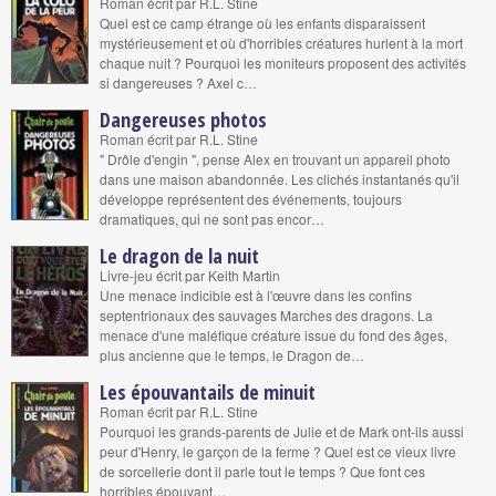
Roman écrit par R.L. Stine
Quel est ce camp étrange où les enfants disparaissent
mystérieusement et où d'horribles créatures hurlent à la mort
chaque nuit ? Pourquoi les moniteurs proposent des activités
si dangereuses ? Axel c…
Dangereuses photos
Roman écrit par R.L. Stine
" Drôle d'engin ", pense Alex en trouvant un appareil photo
dans une maison abandonnée. Les clichés instantanés qu'il
développe représentent des événements, toujours
dramatiques, qui ne sont pas encor…
Le dragon de la nuit
Livre-jeu écrit par Keith Martin
Une menace indicible est à l'œuvre dans les confins
septentrionaux des sauvages Marches des dragons. La
menace d'une maléfique créature issue du fond des âges,
plus ancienne que le temps, le Dragon de…
Les épouvantails de minuit
Roman écrit par R.L. Stine
Pourquoi les grands-parents de Julie et de Mark ont-ils aussi
peur d'Henry, le garçon de la ferme ? Quel est ce vieux livre
de sorcellerie dont il parle tout le temps ? Que font ces
horribles épouvant…