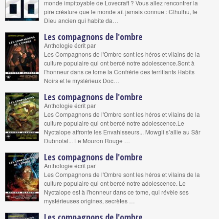
monde impitoyable de Lovecraft ? Vous allez rencontrer la
pire créature que le monde ait jamais connue : Cthulhu, le
Dieu ancien qui habite da…
Les compagnons de l'ombre
Anthologie écrit par
Les Compagnons de l'Ombre sont les héros et vilains de la
culture populaire qui ont bercé notre adolescence.Sont à
l'honneur dans ce tome la Confrérie des terrifiants Habits
Noirs et le mystérieux Doc…
Les compagnons de l'ombre
Anthologie écrit par
Les Compagnons de l'Ombre sont les héros et vilains de la
culture populaire qui ont bercé notre adolescence.Le
Nyctalope affronte les Envahisseurs... Mowgli s’allie au Sâr
Dubnotal... Le Mouron Rouge …
Les compagnons de l'ombre
Anthologie écrit par
Les Compagnons de l'Ombre sont les héros et vilains de la
culture populaire qui ont bercé notre adolescence. Le
Nyctalope est à l'honneur dans ce tome, qui révèle ses
mystérieuses origines, secrètes …
Les compagnons de l'ombre