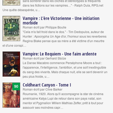
sans sombrer dans les clichés et stéréotypes si fréquents
dans les fictions sur les vampires…" - Ralph Dula, RPG.net
Une quête désespérée, u…
Vampire : L'ère Victorienne - Une initiation
morbide
Roman écrit par Philippe Boulle
"Cela m'a fait froid dans le dos." - Tim Dedopulos, auteur de
Hunter : Apocrypha Un Age d'or, l'horreur sous les reverberes
Regina Blake pense que sa mère a été victime d'un meurtre
et d'une conspi…
Vampire: Le Requiem - Une faim ardente
Roman écrit par Gerhard Stolze
La Danse Macabre commence Perséphone Moore a tout :
l'apparence, l'intelligence, l'ambition, et une soif inextinguible
du sang des vivants. Mais chaque nuit, elle se sent devenir un
peu plus froide, u…
Coldheart Canyon - Tome I
90
Roman écrit par Clive Barker
Roumanie, 1920. Alors qu'il accompagne la star de cinéma
américaine Katya Lupi de retour dans son pays natal, son
mentor et Pygmalion Willem Mathias Zeffer, prêt à tout pour
assouvir ses moindres capr…