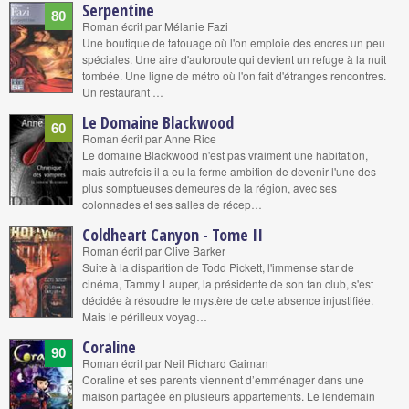
Serpentine
80
Roman écrit par Mélanie Fazi
Une boutique de tatouage où l'on emploie des encres un peu
spéciales. Une aire d'autoroute qui devient un refuge à la nuit
tombée. Une ligne de métro où l'on fait d'étranges rencontres.
Un restaurant …
Le Domaine Blackwood
60
Roman écrit par Anne Rice
Le domaine Blackwood n'est pas vraiment une habitation,
mais autrefois il a eu la ferme ambition de devenir l'une des
plus somptueuses demeures de la région, avec ses
colonnades et ses salles de récep…
Coldheart Canyon - Tome II
Roman écrit par Clive Barker
Suite à la disparition de Todd Pickett, l'immense star de
cinéma, Tammy Lauper, la présidente de son fan club, s'est
décidée à résoudre le mystère de cette absence injustifiée.
Mais le périlleux voyag…
Coraline
90
Roman écrit par Neil Richard Gaiman
Coraline et ses parents viennent d’emménager dans une
maison partagée en plusieurs appartements. Le lendemain