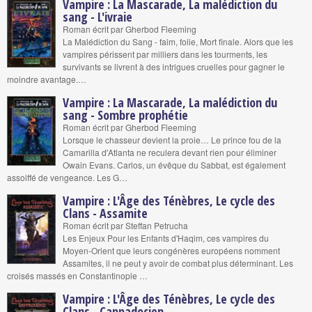
Vampire : La Mascarade, La malédiction du
sang - L'ivraie
Roman écrit par Gherbod Fleeming
La Malédiction du Sang - faim, folie, Mort finale. Alors que les
vampires périssent par milliers dans les tourments, les
survivants se livrent à des intrigues cruelles pour gagner le
moindre avantage.…
Vampire : La Mascarade, La malédiction du
sang - Sombre prophétie
Roman écrit par Gherbod Fleeming
Lorsque le chasseur devient la proie… Le prince fou de la
Camarilla d'Atlanta ne reculera devant rien pour éliminer
Owain Evans. Carlos, un évêque du Sabbat, est également
assoiffé de vengeance. Les G…
Vampire : L'Âge des Ténèbres, Le cycle des
Clans - Assamite
Roman écrit par Steffan Petrucha
Les Enjeux Pour les Enfants d'Haqim, ces vampires du
Moyen-Orient que leurs congénères européens nomment
Assamites, il ne peut y avoir de combat plus déterminant. Les
croisés massés en Constantinople …
Vampire : L'Âge des Ténèbres, Le cycle des
Clans - Cappadocien