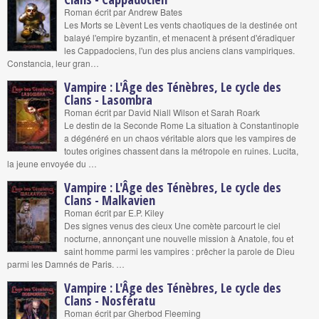
Roman écrit par Andrew Bates
Les Morts se Lèvent Les vents chaotiques de la destinée ont
balayé l'empire byzantin, et menacent à présent d'éradiquer
les Cappadociens, l'un des plus anciens clans vampiriques.
Constancia, leur gran…
Vampire : L'Âge des Ténèbres, Le cycle des
Clans - Lasombra
Roman écrit par David Niall Wilson et Sarah Roark
Le destin de la Seconde Rome La situation à Constantinople
a dégénéré en un chaos véritable alors que les vampires de
toutes origines chassent dans la métropole en ruines. Lucita,
la jeune envoyée du …
Vampire : L'Âge des Ténèbres, Le cycle des
Clans - Malkavien
Roman écrit par E.P. Kiley
Des signes venus des cieux Une comète parcourt le ciel
nocturne, annonçant une nouvelle mission à Anatole, fou et
saint homme parmi les vampires : prêcher la parole de Dieu
parmi les Damnés de Paris. …
Vampire : L'Âge des Ténèbres, Le cycle des
Clans - Nosfératu
Roman écrit par Gherbod Fleeming