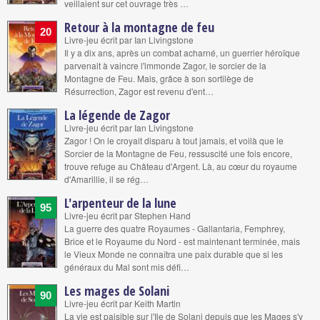
veillaient sur cet ouvrage très …
Retour à la montagne de feu
20
Livre-jeu écrit par Ian Livingstone
Il y a dix ans, après un combat acharné, un guerrier héroïque
parvenait à vaincre l'immonde Zagor, le sorcier de la
Montagne de Feu. Mais, grâce à son sortilège de
Résurrection, Zagor est revenu d'ent…
La légende de Zagor
Livre-jeu écrit par Ian Livingstone
Zagor ! On le croyait disparu à tout jamais, et voilà que le
Sorcier de la Montagne de Feu, ressuscité une fois encore,
trouve refuge au Château d'Argent. Là, au cœur du royaume
d'Amarillie, il se rég…
L'arpenteur de la lune
95
Livre-jeu écrit par Stephen Hand
La guerre des quatre Royaumes - Gallantaria, Femphrey,
Brice et le Royaume du Nord - est maintenant terminée, mais
le Vieux Monde ne connaîtra une paix durable que si les
généraux du Mal sont mis défi…
Les mages de Solani
90
Livre-jeu écrit par Keith Martin
La vie est paisible sur l'Ile de Solani depuis que les Mages s'y