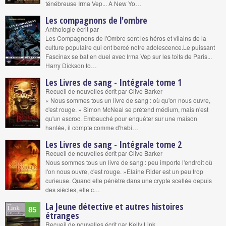
ténébreuse Irma Vep... A New Yo…
Les compagnons de l'ombre
Anthologie écrit par
Les Compagnons de l'Ombre sont les héros et vilains de la
culture populaire qui ont bercé notre adolescence.Le puissant
Fascinax se bat en duel avec Irma Vep sur les toits de Paris...
Harry Dickson to…
Les Livres de sang - Intégrale tome 1
Recueil de nouvelles écrit par Clive Barker
« Nous sommes tous un livre de sang : où qu'on nous ouvre,
c'est rouge. » Simon McNeal se prétend médium, mais n'est
qu'un escroc. Embauché pour enquêter sur une maison
hantée, il compte comme d'habi…
Les Livres de sang - Intégrale tome 2
Recueil de nouvelles écrit par Clive Barker
Nous sommes tous un livre de sang : peu importe l'endroit où
l'on nous ouvre, c'est rouge. »Elaine Rider est un peu trop
curieuse. Quand elle pénètre dans une crypte scellée depuis
des siècles, elle c…
La Jeune détective et autres histoires
85
étranges
Recueil de nouvelles écrit par Kelly Link