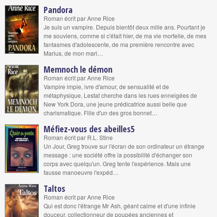
Pandora
Roman écrit par Anne Rice
Je suis un vampire. Depuis bientôt deux mille ans. Pourtant je
me souviens, comme si c'était hier, de ma vie mortelle, de mes
fantasmes d'adolescente, de ma première rencontre avec
Marius, de mon mari…
Memnoch le démon
Roman écrit par Anne Rice
Vampire impie, ivre d'amour, de sensualité et de
métaphysique, Lestat cherche dans les rues enneigées de
New York Dora, une jeune prédicatrice aussi belle que
charismatique. Fille d'un des gros bonnet…
Méfiez-vous des abeilles5
Roman écrit par R.L. Stine
Un Jour, Greg trouve sur l'écran de son ordinateur un étrange
message : une société offre la possibilité d'échanger son
corps avec quelqu'un. Greg tente l'expérience. Mais une
fausse manoeuvre l'expéd…
Taltos
Roman écrit par Anne Rice
Qui est donc l'étrange Mr Ash, géant calme et d'une infinie
douceur, collectionneur de poupées anciennes et