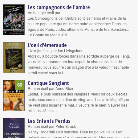
Les compagnons de l'ombre
Anthologie écrit par
Les Compagnons de l'Ombre sont les héros et vilains de la
culture populaire qui ont bercé notre adolescence.Dans les
égouts de Paris, Judex affronte le Monstre de Frankenstein...
Le Comte de Monte-Cri…
L'oeil d'émeraude
Livre-jeu écrit par Ian Livingstone
Alors qu'à bout de forces dans une sordide auberge de Fang,
vous alliez abandonner tout espoir, la chance semble de
nouveau vous sourire : un dragon d'or à la valeur inestinable
serait caché sous la f…
Cantique Sanglant
60
Roman écrit par Anne Rice
Lestat, le plus puissant des vampires, vieux de deux siècles
mais beau comme un dieu de vingt ans, Lestat le Magnifique
ne veut plus incarner le mal. Il veut faire le bien. Sauver des
millions d'âmes.…
Les Enfants Perdus
Roman écrit par Peter Straub
Nancy Underhill s'est suicidée. Rien ne pouvait le laisser
prévoir, personne ne s'explique son geste. Une semaine plus