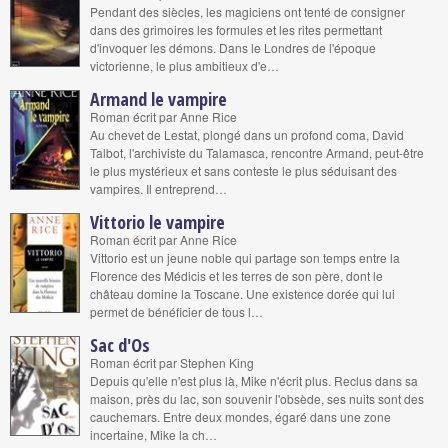
Pendant des siècles, les magiciens ont tenté de consigner
dans des grimoires les formules et les rites permettant
d'invoquer les démons. Dans le Londres de l'époque
victorienne, le plus ambitieux d'e…
Armand le vampire
Roman écrit par Anne Rice
Au chevet de Lestat, plongé dans un profond coma, David
Talbot, l'archiviste du Talamasca, rencontre Armand, peut-être
le plus mystérieux et sans conteste le plus séduisant des
vampires. Il entreprend…
Vittorio le vampire
Roman écrit par Anne Rice
Vittorio est un jeune noble qui partage son temps entre la
Florence des Médicis et les terres de son père, dont le
château domine la Toscane. Une existence dorée qui lui
permet de bénéficier de tous l…
Sac d'Os
Roman écrit par Stephen King
Depuis qu'elle n'est plus là, Mike n'écrit plus. Reclus dans sa
maison, près du lac, son souvenir l'obsède, ses nuits sont des
cauchemars. Entre deux mondes, égaré dans une zone
incertaine, Mike la ch…