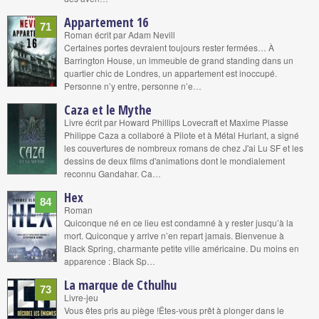
Appartement 16
71
Roman écrit par Adam Nevill
Certaines portes devraient toujours rester fermées… À
Barrington House, un immeuble de grand standing dans un
quartier chic de Londres, un appartement est inoccupé.
Personne n’y entre, personne n’e…
Caza et le Mythe
Livre écrit par Howard Phillips Lovecraft et Maxime Plasse
Philippe Caza a collaboré à Pilote et à Métal Hurlant, a signé
les couvertures de nombreux romans de chez J'ai Lu SF et les
dessins de deux films d'animations dont le mondialement
reconnu Gandahar. Ca…
Hex
84
Roman
Quiconque né en ce lieu est condamné à y rester jusqu’à la
mort. Quiconque y arrive n’en repart jamais. Bienvenue à
Black Spring, charmante petite ville américaine. Du moins en
apparence : Black Sp…
La marque de Cthulhu
73
Livre-jeu
Vous êtes pris au piège !Êtes-vous prêt à plonger dans le