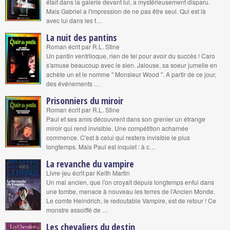
était dans la galerie devant lui, a mystérieusement disparu.
Mais Gabriel a l'impression de ne pas être seul. Qui est là
avec lui dans les t…
La nuit des pantins
Roman écrit par R.L. Stine
Un pantin ventriloque, rien de tel pour avoir du succès ! Caro
s'amuse beaucoup avec le sien. Jalouse, sa soeur jumelle en
achète un et le nomme " Monsieur Wood ". A partir de ce jour,
des événements …
Prisonniers du miroir
Roman écrit par R.L. Stine
Paul et ses amis découvrent dans son grenier un étrange
miroir qui rend invisible. Une compétition acharnée
commence. C'est à celui qui restera invisible le plus
longtemps. Mais Paul est inquiet : à c…
La revanche du vampire
Livre-jeu écrit par Keith Martin
Un mal ancien, que l'on croyait depuis longtemps enfui dans
une tombe, menace à nouveau les terres de l'Ancien Monde.
Le comte Heindrich, le redoutable Vampire, est de retour ! Ce
monstre assoiffé de …
Les chevaliers du destin