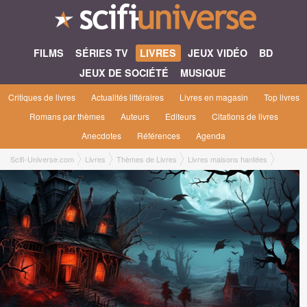
FILMS
SÉRIES TV
LIVRES
JEUX VIDÉO
BD
JEUX DE SOCIÉTÉ
MUSIQUE
Critiques de livres
Actualités littéraires
Livres en magasin
Top livres
Romans par thèmes
Auteurs
Editeurs
Citations de livres
Anecdotes
Références
Agenda
Scifi-Universe.com
Livres
Thèmes de Livres
Livres maisons hantées