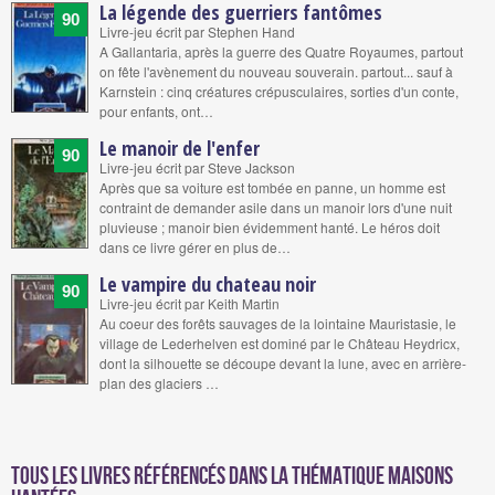
La légende des guerriers fantômes
90
Livre-jeu écrit par Stephen Hand
A Gallantaria, après la guerre des Quatre Royaumes, partout
on fête l'avènement du nouveau souverain. partout... sauf à
Karnstein : cinq créatures crépusculaires, sorties d'un conte,
pour enfants, ont…
Le manoir de l'enfer
90
Livre-jeu écrit par Steve Jackson
Après que sa voiture est tombée en panne, un homme est
contraint de demander asile dans un manoir lors d'une nuit
pluvieuse ; manoir bien évidemment hanté. Le héros doit
dans ce livre gérer en plus de…
Le vampire du chateau noir
90
Livre-jeu écrit par Keith Martin
Au coeur des forêts sauvages de la lointaine Mauristasie, le
village de Lederhelven est dominé par le Château Heydricx,
dont la silhouette se découpe devant la lune, avec en arrière-
plan des glaciers …
Tous les livres référencés dans la thématique maisons