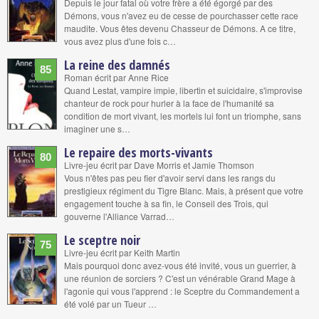
Depuis le jour fatal où votre frère a été égorgé par des
Démons, vous n'avez eu de cesse de pourchasser cette race
maudite. Vous êtes devenu Chasseur de Démons. A ce titre,
vous avez plus d'une fois c…
La reine des damnés
85
Roman écrit par Anne Rice
Quand Lestat, vampire impie, libertin et suicidaire, s'improvise
chanteur de rock pour hurler à la face de l'humanité sa
condition de mort vivant, les mortels lui font un triomphe, sans
imaginer une s…
Le repaire des morts-vivants
80
Livre-jeu écrit par Dave Morris et Jamie Thomson
Vous n'êtes pas peu fier d'avoir servi dans les rangs du
prestigieux régiment du Tigre Blanc. Mais, à présent que votre
engagement touche à sa fin, le Conseil des Trois, qui
gouverne l'Alliance Varrad…
Le sceptre noir
75
Livre-jeu écrit par Keith Martin
Mais pourquoi donc avez-vous été invité, vous un guerrier, à
une réunion de sorciers ? C'est un vénérable Grand Mage à
l'agonie qui vous l'apprend : le Sceptre du Commandement a
été volé par un Tueur …