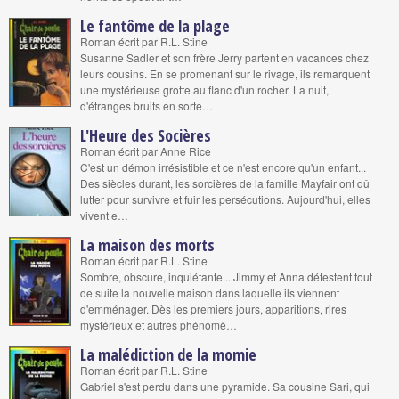
Le fantôme de la plage
Roman écrit par R.L. Stine
Susanne Sadler et son frère Jerry partent en vacances chez
leurs cousins. En se promenant sur le rivage, ils remarquent
une mystérieuse grotte au flanc d'un rocher. La nuit,
d'étranges bruits en sorte…
L'Heure des Socières
Roman écrit par Anne Rice
C'est un démon irrésistible et ce n'est encore qu'un enfant...
Des siècles durant, les sorcières de la famille Mayfair ont dû
lutter pour survivre et fuir les persécutions. Aujourd'hui, elles
vivent e…
La maison des morts
Roman écrit par R.L. Stine
Sombre, obscure, inquiétante... Jimmy et Anna détestent tout
de suite la nouvelle maison dans laquelle ils viennent
d'emménager. Dès les premiers jours, apparitions, rires
mystérieux et autres phénomè…
La malédiction de la momie
Roman écrit par R.L. Stine
Gabriel s'est perdu dans une pyramide. Sa cousine Sari, qui