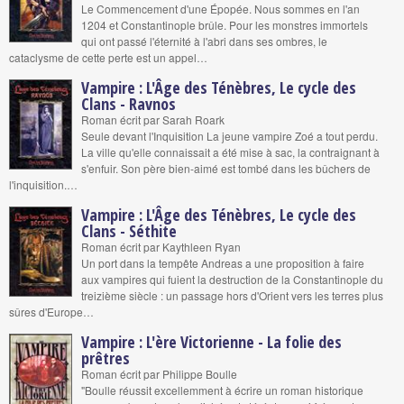
Le Commencement d'une Épopée. Nous sommes en l'an
1204 et Constantinople brûle. Pour les monstres immortels
qui ont passé l'éternité à l'abri dans ses ombres, le
cataclysme de cette perte est un appel…
Vampire : L'Âge des Ténèbres, Le cycle des
Clans - Ravnos
Roman écrit par Sarah Roark
Seule devant l'Inquisition La jeune vampire Zoé a tout perdu.
La ville qu'elle connaissait a été mise à sac, la contraignant à
s'enfuir. Son père bien-aimé est tombé dans les bûchers de
l'inquisition.…
Vampire : L'Âge des Ténèbres, Le cycle des
Clans - Séthite
Roman écrit par Kaythleen Ryan
Un port dans la tempête Andreas a une proposition à faire
aux vampires qui fuient la destruction de la Constantinople du
treizième siècle : un passage hors d'Orient vers les terres plus
sûres d'Europe…
Vampire : L'ère Victorienne - La folie des
prêtres
Roman écrit par Philippe Boulle
"Boulle réussit excellemment à écrire un roman historique