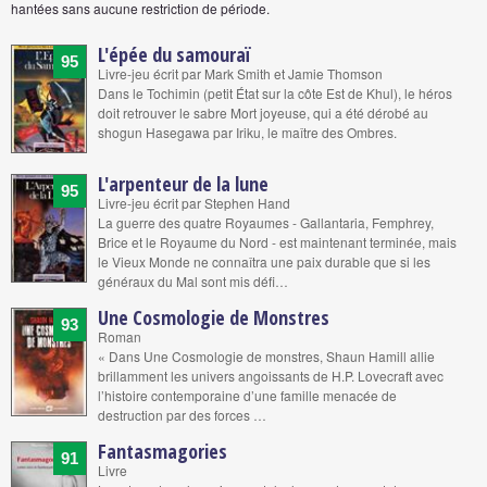
hantées sans aucune restriction de période.
L'épée du samouraï
95
Livre-jeu écrit par Mark Smith et Jamie Thomson
Dans le Tochimin (petit État sur la côte Est de Khul), le héros
doit retrouver le sabre Mort joyeuse, qui a été dérobé au
shogun Hasegawa par Iriku, le maître des Ombres.
L'arpenteur de la lune
95
Livre-jeu écrit par Stephen Hand
La guerre des quatre Royaumes - Gallantaria, Femphrey,
Brice et le Royaume du Nord - est maintenant terminée, mais
le Vieux Monde ne connaîtra une paix durable que si les
généraux du Mal sont mis défi…
Une Cosmologie de Monstres
93
Roman
« Dans Une Cosmologie de monstres, Shaun Hamill allie
brillamment les univers angoissants de H.P. Lovecraft avec
l’histoire contemporaine d’une famille menacée de
destruction par des forces …
Fantasmagories
91
Livre