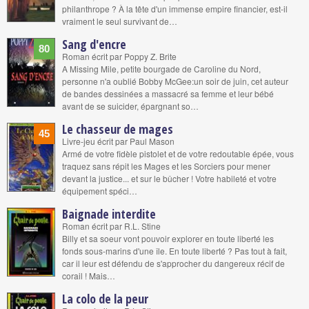
philanthrope ? À la tête d'un immense empire financier, est-il
vraiment le seul survivant de…
Sang d'encre
80
Roman écrit par Poppy Z. Brite
A Missing Mile, petite bourgade de Caroline du Nord,
personne n'a oublié Bobby McGee:un soir de juin, cet auteur
de bandes dessinées a massacré sa femme et leur bébé
avant de se suicider, épargnant so…
Le chasseur de mages
45
Livre-jeu écrit par Paul Mason
Armé de votre fidèle pistolet et de votre redoutable épée, vous
traquez sans répit les Mages et les Sorciers pour mener
devant la justice... et sur le bûcher ! Votre habileté et votre
équipement spéci…
Baignade interdite
Roman écrit par R.L. Stine
Billy et sa soeur vont pouvoir explorer en toute liberté les
fonds sous-marins d'une île. En toute liberté ? Pas tout à fait,
car il leur est défendu de s'approcher du dangereux récif de
corail ! Mais…
La colo de la peur