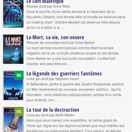
Le Lien Maléfique
Roman écrit par Anne Rice
Sous le porche d'une vieille demeure à l'abandon de la
Nouvelle-Orléans, une femme frêle et muette se balance dans
un rocking-chair : Deirdre Meyfair est devenue folle depuis
qu'on lui a retiré, à la …
La Mort, sa vie, son oeuvre
Recueil de nouvelles écrit par Clive Barker
La mort est trop souvent perçue comme étant la simple
négation de la vie, et toute existence propre lui est déniée.
Clive Barker en a une tout autre conception. La Mort est
vivante, elle peut être por…
La légende des guerriers fantômes
90
Livre-jeu écrit par Stephen Hand
A Gallantaria, après la guerre des Quatre Royaumes, partout
on fête l'avènement du nouveau souverain. partout... sauf à
Karnstein : cinq créatures crépusculaires, sorties d'un conte,
pour enfants, ont…
La tour de la destruction
65
Livre-jeu écrit par Keith Martin
Alors que vous menez une expédition, le calme glacé de
l'hiver qui règne sur les régions polaires que vous habitez est
troublé par un phénomène terrifiant. D'où vient-il, ce déluge