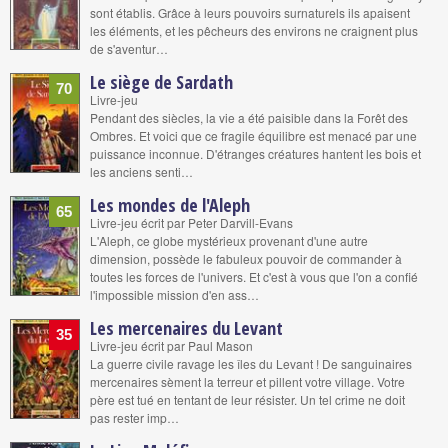
sont établis. Grâce à leurs pouvoirs surnaturels ils apaisent
les éléments, et les pêcheurs des environs ne craignent plus
de s'aventur…
Le siège de Sardath
70
Livre-jeu
Pendant des siècles, la vie a été paisible dans la Forêt des
Ombres. Et voici que ce fragile équilibre est menacé par une
puissance inconnue. D'étranges créatures hantent les bois et
les anciens senti…
Les mondes de l'Aleph
65
Livre-jeu écrit par Peter Darvill-Evans
L'Aleph, ce globe mystérieux provenant d'une autre
dimension, possède le fabuleux pouvoir de commander à
toutes les forces de l'univers. Et c'est à vous que l'on a confié
l'impossible mission d'en ass…
Les mercenaires du Levant
35
Livre-jeu écrit par Paul Mason
La guerre civile ravage les îles du Levant ! De sanguinaires
mercenaires sèment la terreur et pillent votre village. Votre
père est tué en tentant de leur résister. Un tel crime ne doit
pas rester imp…