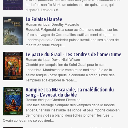
tard, c'est son fils Mark, un adolescent de quinze ans, qui
disparaît. Les deux é…
La Falaise Hantée
Roman écrit par Dorothy Macardle
Roderick Fiztgerald et sa sœur achètent une maison sur les
côtes sauvages de Cornouailles, suffisamment éloignée de
Londres pour que Roderick puisse travailler à ses pièces de
théâtre en toute tranqui…
Le pacte du Graal - Les cendres de l'amertume
Roman écrit par David Niall Wilson
Obsédé par l'acquisition du Saint Graal pour le clan
Lasombra, Montrovant le vampire se met en quête de la
sainte relique - cette quête le conduira à créer l'Ordre des
Templiers et à explorer le repai…
Vampire : La Mascarade, La malédiction du
sang - L'avocat du diable
Roman écrit par Gherbod Fleeming
Une folie sauvage s'empare des vampires dans le monde
entier. Une faim insatiable les ronge, et peu importe combien
de mortels vidés à blanc, desséchés jonchent les rues…
Owain ap Ieuan ne se souvient…