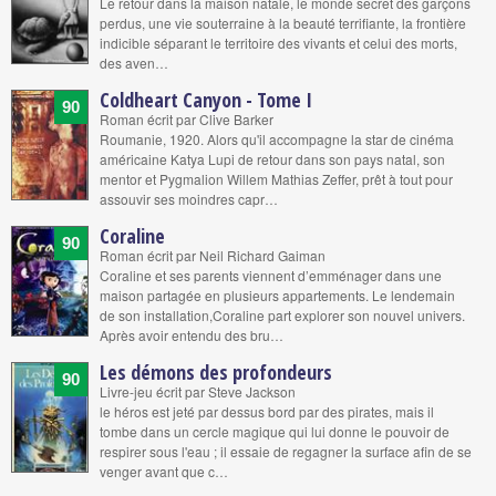
Le retour dans la maison natale, le monde secret des garçons
perdus, une vie souterraine à la beauté terrifiante, la frontière
indicible séparant le territoire des vivants et celui des morts,
des aven…
Coldheart Canyon - Tome I
90
Roman écrit par Clive Barker
Roumanie, 1920. Alors qu'il accompagne la star de cinéma
américaine Katya Lupi de retour dans son pays natal, son
mentor et Pygmalion Willem Mathias Zeffer, prêt à tout pour
assouvir ses moindres capr…
Coraline
90
Roman écrit par Neil Richard Gaiman
Coraline et ses parents viennent d’emménager dans une
maison partagée en plusieurs appartements. Le lendemain
de son installation,Coraline part explorer son nouvel univers.
Après avoir entendu des bru…
Les démons des profondeurs
90
Livre-jeu écrit par Steve Jackson
le héros est jeté par dessus bord par des pirates, mais il
tombe dans un cercle magique qui lui donne le pouvoir de
respirer sous l'eau ; il essaie de regagner la surface afin de se
venger avant que c…