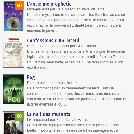
L'ancienne prophetie
50
Livre-jeu écrit par Paul Mason et Steve Williams
Dans les mystérieuses Iles du Levant, les Spectres du passé
se sont réveillés pour semer la guerre et le chaos... Leur but
est d'arracher le pouvoir à l'Enfant-Roi afin de soumettre à
nouveau le pays …
Confessions d'un linceul
Recueil de nouvelles écrit par Clive Barker
Et si les fantômes prenaient corps ? A la morgue, le médecin
légiste vient de déloger la balle qui trouait le front de Ronnie.
L'ouverture, bien nette, est soudain une terre promise à son
esprit encor…
Fog
Roman écrit par James Herbert
Cela commença par un tremblement de terre. Dans la
confusion, au milieu des cris des victimes, personne ne prêta
vraiment attention à ce brouillard jaunâtre qui, s'échappait de
la terre éventrée et qu…
La nuit des mutants
60
Livre-jeu écrit par Peter Darvill-Evans
Qu'est-ce qui a pu pousser des hommes à pénétrer dans les
forêts inhospitalières, infestées de bêtes sauvages et de