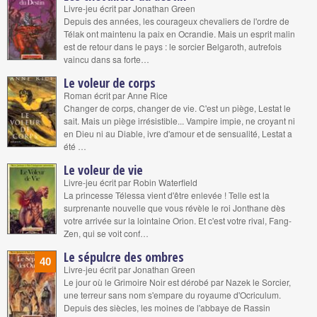
Livre-jeu écrit par Jonathan Green
Depuis des années, les courageux chevaliers de l'ordre de
Télak ont maintenu la paix en Ocrandie. Mais un esprit malin
est de retour dans le pays : le sorcier Belgaroth, autrefois
vaincu dans sa forte…
Le voleur de corps
Roman écrit par Anne Rice
Changer de corps, changer de vie. C'est un piège, Lestat le
sait. Mais un piège irrésistible... Vampire impie, ne croyant ni
en Dieu ni au Diable, ivre d'amour et de sensualité, Lestat a
été …
Le voleur de vie
Livre-jeu écrit par Robin Waterfield
La princesse Télessa vient d'être enlevée ! Telle est la
surprenante nouvelle que vous révèle le roi Jonthane dès
votre arrivée sur la lointaine Orion. Et c'est votre rival, Fang-
Zen, qui se voit conf…
Le sépulcre des ombres
40
Livre-jeu écrit par Jonathan Green
Le jour où le Grimoire Noir est dérobé par Nazek le Sorcier,
une terreur sans nom s'empare du royaume d'Ocriculum.
Depuis des siècles, les moines de l'abbaye de Rassin