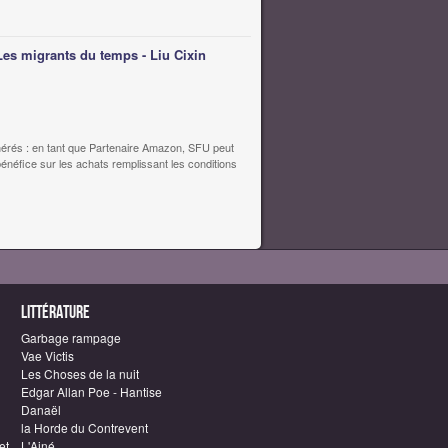
Les migrants du temps - Liu Cixin
érés : en tant que Partenaire Amazon, SFU peut
bénéfice sur les achats remplissant les conditions
Littérature
Garbage rampage
Vae Victis
Les Choses de la nuit
Edgar Allan Poe - Hantise
Danaël
la Horde du Contrevent
et
L'Ainé