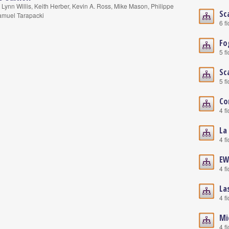
Lynn Willis, Keith Herber, Kevin A. Ross, Mike Mason, Philippe
Sc
amuel Tarapacki
6 f
Fo
5 f
Sc
5 f
Co
4 f
La
4 f
EW
4 f
La
4 f
Mi
4 f