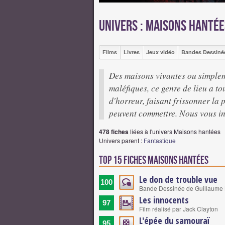
Univers : Maisons hantée
Films
Livres
Jeux vidéo
Bandes Dessiné
Des maisons vivantes ou simplem
maléfiques, ce genre de lieu a t
d'horreur, faisant frissonner la 
peuvent commettre. Nous vous invi
478 fiches
liées à l'univers Maisons hantées
Univers parent :
Fantastique
Top 15 Fiches Maisons hantées
Le don de trouble vue
100
Bande Dessinée de Guillaume
Les innocents
97
Film réalisé par Jack Clayton
L'épée du samouraï
95