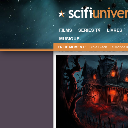
FILMS
SÉRIES TV
LIVRES
MUSIQUE
EN CE MOMENT :
Bible Black
Le Monde i
Scifi-Universe.com
Univers thématiques
Mai