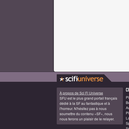
C
À propos de Sci Fi Universe
Pi
SFU est le plus grand portail français
B
dédié à la SF au fantastique et à
A
l'horreur. N'hésitez pas à nous
Pi
soumettre du contenu «SF», nous
La
nous ferons un plaisir de le relayer.
S
S