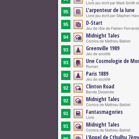
Livre-jeu écrit par Mark Smith
L'arpenteur de la lune
95
Livre-jeu écrit par Stephen Ha
D-Start
95
Jeu de rôle de Fabien Fernand
Midnight Tales
94
Comics de Mathieu Bablet
Greenville 1989
93
Jeu de société
Une Cosmologie de Mo
93
Roman
Paris 1889
92
Jeu de société
Clinton Road
92
Bande Dessinée
Midnight Tales
92
Comics de Mathieu Bablet
Fantasmagories
91
Livre
Midnight Tales
91
Comics de Mathieu Bablet
L'Appel de Cthulhu 7èm
90