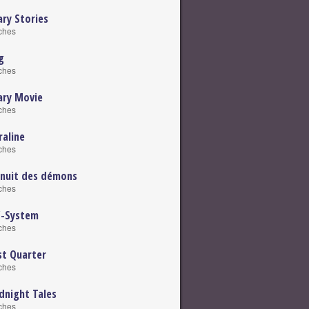
ary Stories
iches
g
iches
ary Movie
iches
raline
iches
 nuit des démons
iches
-System
iches
st Quarter
iches
dnight Tales
iches