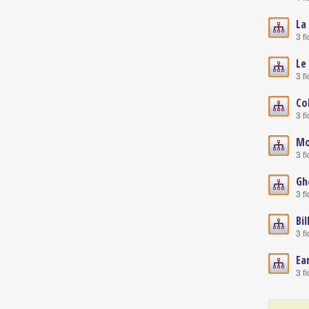
La
3 f
Le
3 f
Co
3 f
Mo
3 f
Gh
3 f
Bil
3 f
Ea
3 f