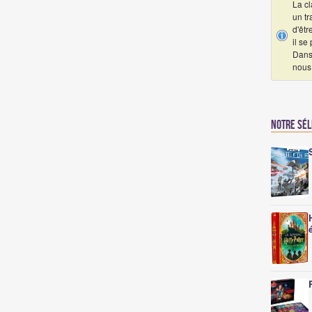
La cl
un tr
d'êtr
il se
Dans
nous 
Notre sé