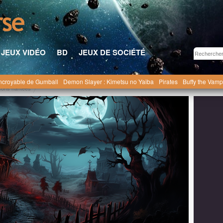
JEUX VIDÉO
BD
JEUX DE SOCIÉTÉ
ncroyable de Gumball
Demon Slayer : Kimetsu no Yaiba
Pirates
Buffy the Vamp
sons hantées