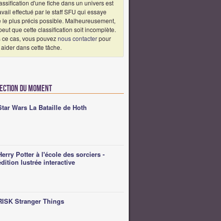
assification d'une fiche dans un univers est
avail effectué par le staff SFU qui essaye
e le plus précis possible. Malheureusement,
 peut que cette classification soit incomplète.
 ce cas, vous pouvez
nous contacter
pour
aider dans cette tâche.
lection du moment
Star Wars La Bataille de Hoth
Herry Potter à l'école des sorciers -
édition lustrée interactive
RISK Stranger Things