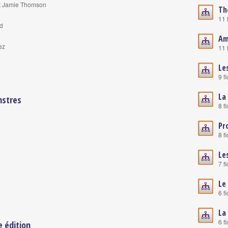
 et Jamie Thomson
Th
11 
nd
Am
ez
11 
Le
9 f
La
nstres
8 f
Pr
8 f
Le
7 f
Le
6 f
La
6 f
e édition