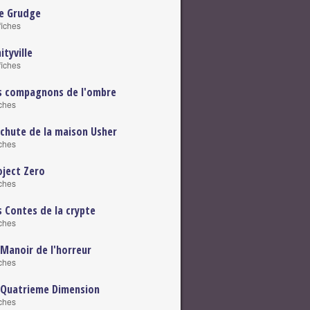
e Grudge
fiches
ityville
fiches
s compagnons de l'ombre
iches
 chute de la maison Usher
iches
oject Zero
iches
s Contes de la crypte
iches
 Manoir de l'horreur
iches
 Quatrieme Dimension
iches