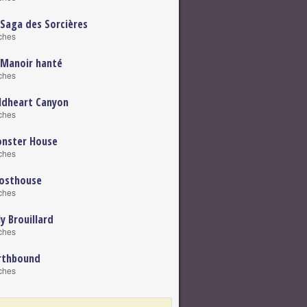
 Saga des Sorcières
iches
 Manoir hanté
iches
ldheart Canyon
iches
nster House
iches
osthouse
iches
ly Brouillard
iches
rthbound
iches