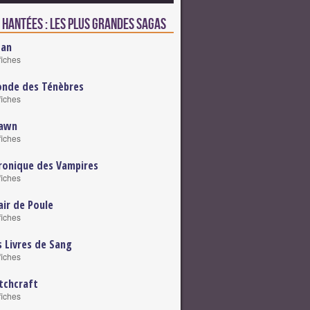
 hantées : Les plus grandes sagas
tan
fiches
nde des Ténèbres
fiches
awn
fiches
ronique des Vampires
fiches
air de Poule
fiches
s Livres de Sang
fiches
tchcraft
fiches