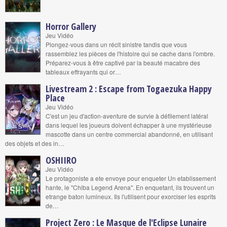
Horror Gallery
Jeu Vidéo
Plongez-vous dans un récit sinistre tandis que vous
rassemblez les pièces de l'histoire qui se cache dans l'ombre.
Préparez-vous à être captivé par la beauté macabre des
tableaux effrayants qui or…
Livestream 2 : Escape from Togaezuka Happy
Place
Jeu Vidéo
C'est un jeu d'action-aventure de survie à défilement latéral
dans lequel les joueurs doivent échapper à une mystérieuse
mascotte dans un centre commercial abandonné, en utilisant
des objets et des in…
OSHIIRO
Jeu Vidéo
Le protagoniste a ete envoye pour enqueter Un etablissement
hante, le "Chiba Legend Arena". En enquetant, ils trouvent un
etrange baton lumineux. Ils l'utilisent pour exorciser les esprits
de…
Project Zero : Le Masque de l'Eclipse Lunaire