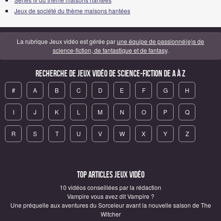
Jeux de société du thème maisons hantées
La rubrique Jeux vidéo est gérée par
une équipe de passionné(e)s de
science-fiction, de fantastique et de fantasy
.
Recherche de Jeux vidéo de science-fiction de A à Z
#
A
B
C
D
E
F
G
H
I
J
K
L
M
N
O
P
Q
R
S
T
U
V
W
X
Y
Z
Top articles Jeux vidéo
10 vidéos conseillées par la rédaction
Vampire vous avez dit Vampire ?
Une préquelle aux aventures du Sorceleur avant la nouvelle saison de The
Witcher