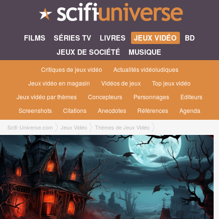
FILMS
SÉRIES TV
LIVRES
JEUX VIDÉO
BD
JEUX DE SOCIÉTÉ
MUSIQUE
Critiques de jeux vidéo
Actualités vidéoludiques
Jeux vidéo en magasin
Vidéos de jeux
Top jeux vidéo
Jeux vidéo par thèmes
Concepteurs
Personnages
Editeurs
Screenshots
Citations
Anecdotes
Références
Agenda
Scifi-Universe.com
Jeux Vidéo
Thèmes de Jeux Vidéo
Jeux vidéo maisons hantées