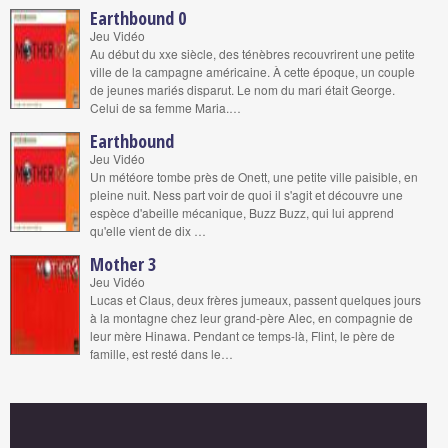
Earthbound 0
Jeu Vidéo
Au début du xxe siècle, des ténèbres recouvrirent une petite
ville de la campagne américaine. À cette époque, un couple
de jeunes mariés disparut. Le nom du mari était George.
Celui de sa femme Maria.…
Earthbound
Jeu Vidéo
Un météore tombe près de Onett, une petite ville paisible, en
pleine nuit. Ness part voir de quoi il s'agit et découvre une
espèce d'abeille mécanique, Buzz Buzz, qui lui apprend
qu'elle vient de dix …
Mother 3
Jeu Vidéo
Lucas et Claus, deux frères jumeaux, passent quelques jours
à la montagne chez leur grand-père Alec, en compagnie de
leur mère Hinawa. Pendant ce temps-là, Flint, le père de
famille, est resté dans le…