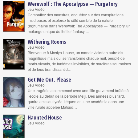
Werewolf : The Apocalypse — Purgatory
Jeu Vidéo
Combattez des monstres, enquêtez sur des conspirations
insidieuses et explorez le côté sombre de la nature
(in)humaine dans Werewolf: The Apocalypse — Purgatory, un
mélange unique de thriller fantasy …
Withering Rooms
Jeu Vidéo
Bienvenue à Mostyn House, un manoir victorien autrefois
magnifique mais qui se transforme chaque nuit, peuplé de
morts-vivants, de fantômes invisibles, de sorcières sournoises
et de fous brandissant d…
Get Me Out, Please
Jeu Vidéo
Une tragédie a commencé avec une fille gravement brûlée à
l'école au début de la période Meiji. Des années plus tard,
quatre amis du lycée fréquentent une académie dans une
ville rurale appelée Matsud…
Haunted House
Jeu Vidéo