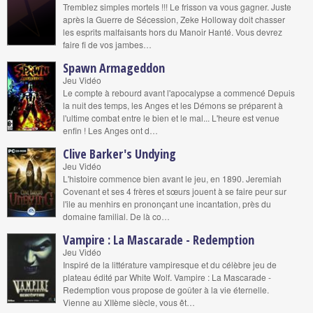
Tremblez simples mortels !!! Le frisson va vous gagner. Juste
après la Guerre de Sécession, Zeke Holloway doit chasser
les esprits malfaisants hors du Manoir Hanté. Vous devrez
faire fi de vos jambes…
Spawn Armageddon
Jeu Vidéo
Le compte à rebourd avant l'apocalypse a commencé Depuis
la nuit des temps, les Anges et les Démons se préparent à
l'ultime combat entre le bien et le mal... L'heure est venue
enfin ! Les Anges ont d…
Clive Barker's Undying
Jeu Vidéo
L'histoire commence bien avant le jeu, en 1890. Jeremiah
Covenant et ses 4 frères et sœurs jouent à se faire peur sur
l'ile au menhirs en prononçant une incantation, près du
domaine familial. De là co…
Vampire : La Mascarade - Redemption
Jeu Vidéo
Inspiré de la littérature vampiresque et du célèbre jeu de
plateau édité par White Wolf. Vampire : La Mascarade -
Redemption vous propose de goûter à la vie éternelle.
Vienne au XIIème siècle, vous êt…