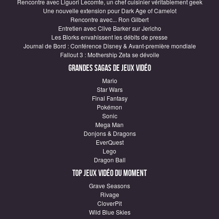
Rencontre avec Liguori Lecomte, un chef cuisinier véritablement geek
Une nouvelle extension pour Dark Age of Camelot
Rencontre avec... Ron Gilbert
Entretien avec Clive Barker sur Jericho
Les Blorks envahissent les débits de presse
Journal de Bord : Conférence Disney & Avant-première mondiale
Fallout 3 : Mothership Zeta se dévoile
Grandes sagas de Jeux vidéo
Mario
Star Wars
Final Fantasy
Pokémon
Sonic
Mega Man
Donjons & Dragons
EverQuest
Lego
Dragon Ball
Top Jeux vidéo du moment
Grave Seasons
Rivage
CloverPit
Wild Blue Skies