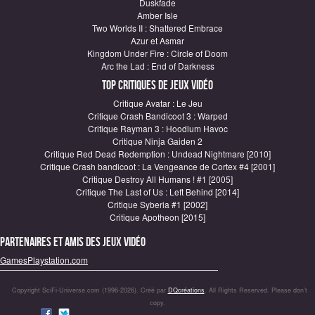
Duskfade
Amber Isle
Two Worlds II : Shattered Embrace
Azur et Asmar
Kingdom Under Fire : Circle of Doom
Arc the Lad : End of Darkness
Top critiques de Jeux vidéo
Critique Avatar : Le Jeu
Critique Crash Bandicoot 3 : Warped
Critique Rayman 3 : Hoodlum Havoc
Critique Ninja Gaiden 2
Critique Red Dead Redemption : Undead Nightmare [2010]
Critique Crash bandicoot : La Vengeance de Cortex #4 [2001]
Critique Destroy All Humans ! #1 [2005]
Critique The Last of Us : Left Behind [2014]
Critique Syberia #1 [2002]
Critique Apotheon [2015]
Partenaires et amis des jeux vidéo
GamesPlaystation.com
Copyright SciFi-Universe.com (1996-2026). Créé par
DQcréations
. All Rights Reserved. Please don’t
copy.