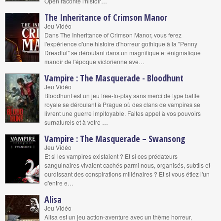
Open raconte l'histoir…
The Inheritance of Crimson Manor
Jeu Vidéo
Dans The Inheritance of Crimson Manor, vous ferez
l'expérience d'une histoire d'horreur gothique à la "Penny
Dreadful" se déroulant dans un magnifique et énigmatique
manoir de l'époque victorienne ave…
Vampire : The Masquerade - Bloodhunt
Jeu Vidéo
Bloodhunt est un jeu free-to-play sans merci de type battle
royale se déroulant à Prague où des clans de vampires se
livrent une guerre impitoyable. Faites appel à vos pouvoirs
surnaturels et à votre …
Vampire : The Masquerade – Swansong
Jeu Vidéo
Et si les vampires existaient ? Et si ces prédateurs
sanguinaires vivaient cachés parmi nous, organisés, subtils et
ourdissant des conspirations millénaires ? Et si vous étiez l'un
d'entre e…
Alisa
Jeu Vidéo
Alisa est un jeu action-aventure avec un thème horreur,