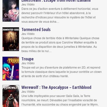
Livestream : Escape from Hotel Izanami
Jeu Vidéo
Dans ce jeu d'action-aventure à défilement horizontal, vous
devrez parcourir l'intérieur d'un hôtel abandonné, à la
recherche d'indices pour résoudre le mystère de l'hôtel et
vous assurer de vous écha…
Tormented Souls
Jeu Vidéo
Quelque chose de terrible rôde à Winterlake Quelque chose
de terrible se produit alors que Caroline Walker enquête à
propos de la disparition de deux jumelles à Winterlake. Au
beau milieu de la nui…
Troupe
Jeu Vidéo
Troupe est un jeu d'aventure de plateforme en 2D, et reprend
la formule classique dans laquelle le joueur contrôle un clown
et tente de sortir d'un château hanté.
Werewolf : The Apocalypse – Earthblood
Jeu Vidéo
Une lutte impitoyable pour sauver Gaïa Gaïa, la Terre
nourricière, se meurt. Dévastée par l’insatiable voracité de
l’humanité, elle succombe au chaos engendré par le Wyrm,