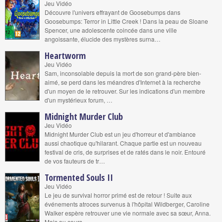
Jeu Vidéo
Découvre l'univers effrayant de Goosebumps dans
Goosebumps: Terror in Little Creek ! Dans la peau de Sloane
Spencer, une adolescente coincée dans une ville
angoissante, élucide des mystères surna…
Heartworm
Jeu Vidéo
Sam, inconsolable depuis la mort de son grand-père bien-
aimé, se perd dans les méandres d'Internet à la recherche
d'un moyen de le retrouver. Sur les indications d'un membre
d'un mystérieux forum, …
Midnight Murder Club
Jeu Vidéo
Midnight Murder Club est un jeu d'horreur et d'ambiance
aussi chaotique qu'hilarant. Chaque partie est un nouveau
festival de cris, de surprises et de ratés dans le noir. Entouré
de vos fauteurs de tr…
Tormented Souls II
Jeu Vidéo
Le jeu de survival horror primé est de retour ! Suite aux
événements atroces survenus à l'hôpital Wildberger, Caroline
Walker espère retrouver une vie normale avec sa sœur, Anna.
Mais au cours…