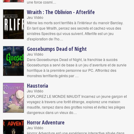
une force cosmi…
Wraith : The Oblivion - Afterlife
Jeu Vidéo
Même les morts sont terrifiés à l'intérieur du manoir Barclay.
En tant que Wraith, percez ses secrets et cachez-vous des
sinistres Spectres qui vous suivent. Afterlife est un jeu
d'exploration de l'ho…
Goosebumps Dead of Night
Jeu Vidéo
Dans Goosebumps Dead of Night, la franchise à succès
Goosebumps a servi de base à un jeu d’aventure et de survie
horrifique à la première personne sur PC. Affrontez des
monstres terrifiants gérés par …
Haustoria
Jeu Vidéo
EXPLOREZ LE MONDE MAUDIT Incarnez un jeune garçon et
voyagez à travers une forêt étrange, explorez une maison
maudite, rampez dans des grottes noires et évitez les pièges
dangereux dans un vieux do…
Horror Adventure
Jeu Vidéo
Horror Adventure est une expérience interactive située dans