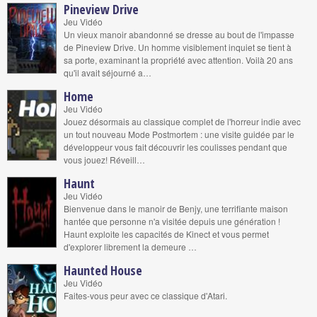
Pineview Drive
Jeu Vidéo
Un vieux manoir abandonné se dresse au bout de l'impasse
de Pineview Drive. Un homme visiblement inquiet se tient à
sa porte, examinant la propriété avec attention. Voilà 20 ans
qu'il avait séjourné a…
Home
Jeu Vidéo
Jouez désormais au classique complet de l'horreur indie avec
un tout nouveau Mode Postmortem : une visite guidée par le
développeur vous fait découvrir les coulisses pendant que
vous jouez! Réveill…
Haunt
Jeu Vidéo
Bienvenue dans le manoir de Benjy, une terrifiante maison
hantée que personne n'a visitée depuis une génération !
Haunt exploite les capacités de Kinect et vous permet
d'explorer librement la demeure …
Haunted House
Jeu Vidéo
Faites-vous peur avec ce classique d'Atari.