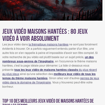
Jeux vidéo maisons hantées : 80 Jeux
Vidéo à voir absolument
Les jeux vidéo dans
la thématique maisons hantées
ne sont pas forcément
évidents à trouver. On a parfois vaguement entendu parler d'un titre, une
autre fois on s'en rappelle à peine et impossible d'avoir son titre complet. Si
votre recherche de jeu vidéo est plutôt basée sur un sujet précis,
un des
nombreux sous-genres de l'imaginaire
, en l'occurence le thème maisons
hantées, c'est la page idéale pour démarrer. La liste ci-dessous vous
présente
tous les jeux vidéo de maisons hantées classés
du plus récent
au plus vieux
ainsi qu'une sélection des
meilleurs jeux vidéo de tous les
temps du thème maisons hantées
. Sinon allez voir d'autres
genres de jeux
vidéo dans le domaine de l'imaginaire
. Vous y trouverez peut-être votre
bonheur.
Top 10 des meilleurs jeux vidéo de maisons hantées de