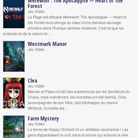
Werewolf : The Apocalypse — Heart of the
Forest
Jeu Vidéo
La Rage est efficace Werewolf: The Apocalypse — Heart of
the Forest vous plonge au cœur d'une étendue sauvage
primitive dans l'Europe centrale moderne. C'est là que les
protecteurs de la nature liv…
Westmark Manor
Jeu Vidéo
Clea
Jeu Vidéo
Maman et Papa ont fait des expériences sur les Serviteurs du
Chaos, mais maintenant, les monstres ont été libérés. Clea,
accompagnée de son frêre, doit s'échapper du manoir
Whitlock. Surveille tes …
Farm Mystery
Jeu Vidéo
La ferme de Happy Orchard vit un véritable cauchemar ! Les
gens disparaissent la nuit, dans la brume qui entoure la ville.