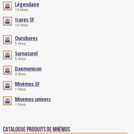
Légendaire
19 titres
Icares SF
16 titres
Ourobores
5 titres
Surnaturel
5 titres
Daemonicon
3 titres
Mnémos SF
1 titres
Mnemos univers
1 titres
Catalogue produits de Mnémos