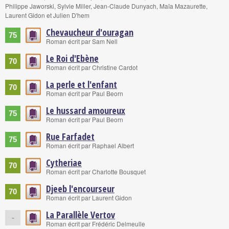
Philippe Jaworski, Sylvie Miller, Jean-Claude Dunyach, Maïa Mazaurette,
Laurent Gidon et Julien D'hem
Chevaucheur d'ouragan
75
Roman écrit par Sam Nell
Le Roi d'Ebène
70
Roman écrit par Christine Cardot
La perle et l'enfant
70
Roman écrit par Paul Beorn
Le hussard amoureux
75
Roman écrit par Paul Beorn
Rue Farfadet
75
Roman écrit par Raphael Albert
Cytheriae
70
Roman écrit par Charlotte Bousquet
Djeeb l'encourseur
70
Roman écrit par Laurent Gidon
La Parallèle Vertov
-
Roman écrit par Frédéric Delmeulle