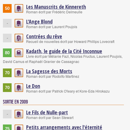
Les Manuscrits de Kinnereth
50
Roman écrit par Frédéric Delmeulle
L'Ange Blond
-
Roman écrit par Laurent Poujois
Contrées du rêve
-
Recueil de nouvelles écrit par Howard Phillips Lovecraft
Kadath, le guide de la Cité Inconnue
80
Livre écrit par Mélanie Fazi, Nicolas Fructus, Laurent Poujois,
David Camus et Raphaël Granier de Cassagnac
La Sagesse des Morts
70
Roman écrit par Rodolfo Martinez
Le Don
70
Roman écrit par Patrick O'leary et Kore-Eda Hirokazu
Sortie en 2009
Le Fils de Nulle-part
-
Roman écrit par Sean Stewart
Petits arrangements avec l'éternité
75