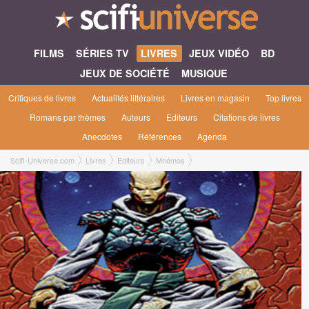
FILMS
SÉRIES TV
LIVRES
JEUX VIDÉO
BD
JEUX DE SOCIÉTÉ
MUSIQUE
Critiques de livres
Actualités littéraires
Livres en magasin
Top livres
Romans par thèmes
Auteurs
Editeurs
Citations de livres
Anecdotes
Références
Agenda
Scifi-Universe.com
Livres
Editeurs
Mnémos