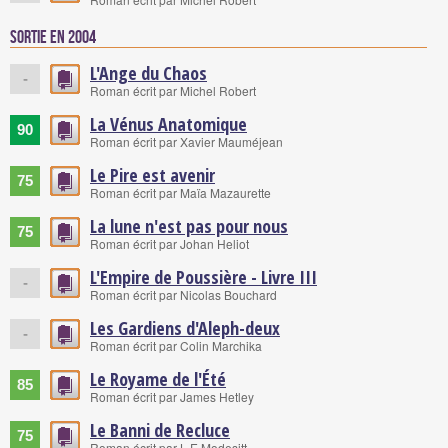
Sortie en 2004
L'Ange du Chaos
-
Roman écrit par Michel Robert
La Vénus Anatomique
90
Roman écrit par Xavier Mauméjean
Le Pire est avenir
75
Roman écrit par Maïa Mazaurette
La lune n'est pas pour nous
75
Roman écrit par Johan Heliot
L'Empire de Poussière - Livre III
-
Roman écrit par Nicolas Bouchard
Les Gardiens d'Aleph-deux
-
Roman écrit par Colin Marchika
Le Royame de l'Été
85
Roman écrit par James Hetley
Le Banni de Recluce
75
Roman écrit par L-E Modesitt