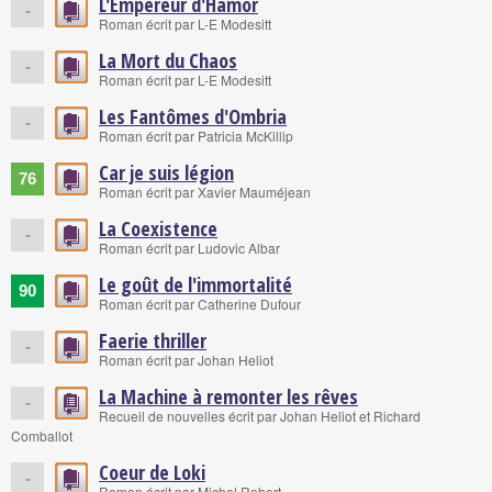
L'Empereur d'Hamor
-
Roman écrit par L-E Modesitt
La Mort du Chaos
-
Roman écrit par L-E Modesitt
Les Fantômes d'Ombria
-
Roman écrit par Patricia McKillip
Car je suis légion
76
Roman écrit par Xavier Mauméjean
La Coexistence
-
Roman écrit par Ludovic Albar
Le goût de l'immortalité
90
Roman écrit par Catherine Dufour
Faerie thriller
-
Roman écrit par Johan Heliot
La Machine à remonter les rêves
-
Recueil de nouvelles écrit par Johan Heliot et Richard
Comballot
Coeur de Loki
-
Roman écrit par Michel Robert