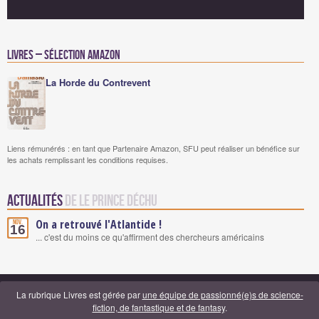
Livres – Sélection Amazon
La Horde du Contrevent
Liens rémunérés : en tant que Partenaire Amazon, SFU peut réaliser un bénéfice sur
les achats remplissant les conditions requises.
Actualités
de Le Prince Déchu
On a retrouvé l'Atlantide !
Nov.
16
... c'est du moins ce qu'affirment des chercheurs américains
La rubrique Livres est gérée par
une équipe de passionné(e)s de science-
fiction, de fantastique et de fantasy
.