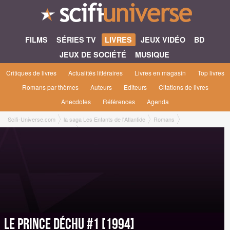
FILMS
SÉRIES TV
LIVRES
JEUX VIDÉO
BD
JEUX DE SOCIÉTÉ
MUSIQUE
Critiques de livres
Actualités littéraires
Livres en magasin
Top livres
Romans par thèmes
Auteurs
Editeurs
Citations de livres
Anecdotes
Références
Agenda
Scifi-Universe.com
la saga Les Enfants de l'Atlantide
Romans
Le Prince Déchu #1 [1994]
Le Prince Déchu #1 [1994]