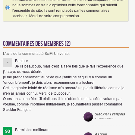
nous sommes en train d'optimiser cette fonctionnalité qui ralentit
l'ensemble du site. Ils sont remplacés par les commentaires
facebook. Merci de votre compréhension.
Commentaires des membres (2)
L'avis de la communauté SciFi-Universe.
Bonjour
-
Je lis beaucoup, mais c'est la 1ère fois que je fais l'expérience que
j'essaye de vous décrire :
je me prends tellement au texte que j'anticipe et qu'il y a comme un
"encombrement"; je dois alors recommencer ma lecture!
Cet imaginaire teinté de réalisme m'a procuré un plaisir littéraire comme je
n'en ai jamais connu. Merci de tout coeur.
Question + concrète: s'il était possible d'obtenir toute la série, volume par
volume, comme imprimée initialement, je souhaiterais passer commande.
Stackler François
Stackler François
le 11 février 2006 06h22
Parmis les meilleurs
90
Astyan