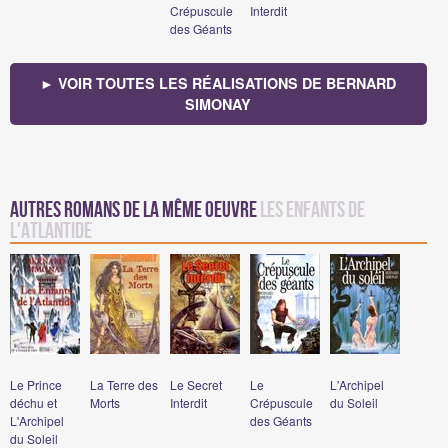
Crépuscule
Interdit
des Géants
► VOIR TOUTES LES RÉALISATIONS DE BERNARD
SIMONAY
Autres romans de la même oeuvre
Les Enfants de
l'Atlantide
Le Prince
La Terre des
Le Secret
Le
L'Archipel
déchu et
Morts
Interdit
Crépuscule
du Soleil
L'Archipel
des Géants
du Soleil