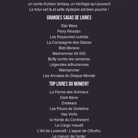
un conte d'urban fantasy, un héritage qui poursuit
Le futur est là et cette dystopie est bien pourrie !
Grandes sagas de Livres
Star Wars
Perry Rhodan
Les Royaumes oubliés
La Compagnie des Glaces
Bob Morane
Warhammer 40 000
Buffy contre les vampires
Légendes arthuriennes
Warhammer
Les Annales du Disque-Monde
Top Livres du moment
La Ferme des Animaux
Dark Bane
Drekkars
Les Fleurs de Dorkéïne
Vae Victis
la Horde du Contrevent
Le Cargo maudit
L'Art de Lovecraft : L'appel de Cthulhu
Le manoir de l'enfer