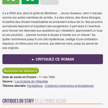
Il y a 6500 ans, dans le golfe du Morbihan… Jeune chasseur, Jehn n’est pas
comme les autres membres de sa tribu. Il a des visions, des rêves étranges,
et parfois des choses inexplicables se produisent autour de lui. Ses pouvoirs
surnaturels fascinent et inquiètent ses congénères. Il part alors à l’aventure
pour trouver les réponses aux questions qui l’obsèdent, apprivoisant un loup
et une pouliche… premier homme à réussir à monter sur un cheval ! Sa
quête l’emmènera jusqu’à une cité mystérieuse, vestige d’une civilisation
disparue, et même plus loin encore, par delà les mers, jusqu’au secret de
ses origines.
► CRITIQUEZ CE ROMAN
Rechercher sur Amazon.fr
Date de sortie en France :
11 mai 1994
Oeuvre :
Les Enfants de l'Atlantide
Thèmes abordés:
Fantastique
,
Créatures imaginaires et fantastiques
Critiques du staff
de Le Prince Déchu