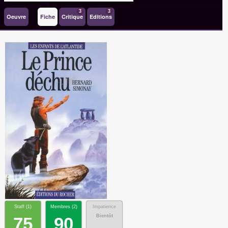
3
3
Oeuvre
Fiche
Critique
Editions
Staff (
1
)
Membres (
2
)
Impatience
Bientôt
75
90