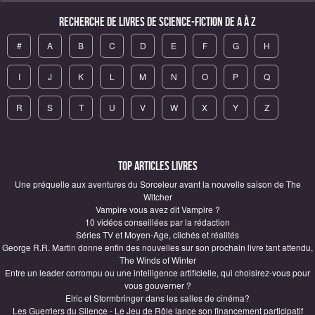
Recherche de Livres de science-fiction de A à Z
#
A
B
C
D
E
F
G
H
I
J
K
L
M
N
O
P
Q
R
S
T
U
V
W
X
Y
Z
Top articles Livres
Une préquelle aux aventures du Sorceleur avant la nouvelle saison de The
Witcher
Vampire vous avez dit Vampire ?
10 vidéos conseillées par la rédaction
Séries TV et Moyen-Age, clichés et réalités
George R.R. Martin donne enfin des nouvelles sur son prochain livre tant attendu,
The Winds of Winter
Entre un leader corrompu ou une intelligence artificielle, qui choisirez-vous pour
vous gouverner ?
Elric et Stormbringer dans les salles de cinéma?
Les Guerriers du Silence - Le Jeu de Rôle lance son financement participatif