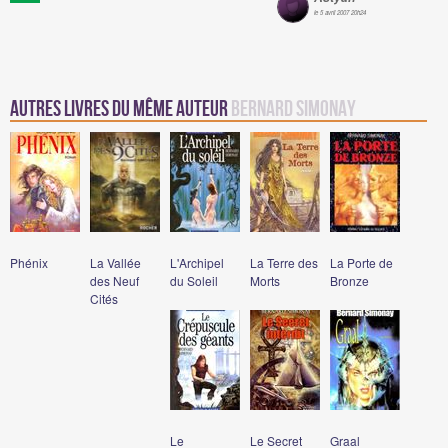
le 5 avril 2007 20h24
Autres Livres du même auteur
Bernard Simonay
Phénix
La Vallée
L'Archipel
La Terre des
La Porte de
des Neuf
du Soleil
Morts
Bronze
Cités
Le
Le Secret
Graal