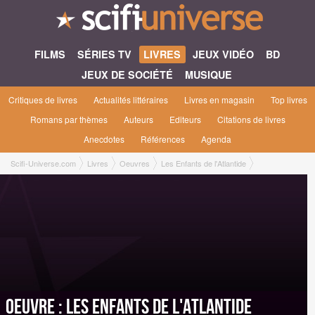
FILMS
SÉRIES TV
LIVRES
JEUX VIDÉO
BD
JEUX DE SOCIÉTÉ
MUSIQUE
Critiques de livres
Actualités littéraires
Livres en magasin
Top livres
Romans par thèmes
Auteurs
Editeurs
Citations de livres
Anecdotes
Références
Agenda
Scifi-Universe.com
Livres
Oeuvres
Les Enfants de l'Atlantide
Oeuvre : Les Enfants de l'Atlantide