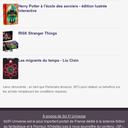
Herry Potter à l'école des sorciers - édition lustrée
interactive
RISK Stranger Things
Les migrants du temps - Liu Cixin
Liens rémunérés : en tant que Partenaire Amazon, SFU peut réaliser un bénéfice sur
les achats remplissant les conditions requises.
À propos de Sci Fi Universe
SciFi-Universe est le plus important portail de France dédié à la science-fiction
au fantastique et à l'horreur. N'hésitez pas à nous soumettre du contenu «SF»,