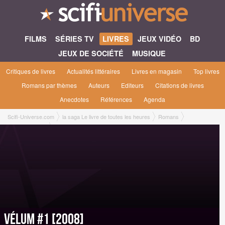
FILMS
SÉRIES TV
LIVRES
JEUX VIDÉO
BD
JEUX DE SOCIÉTÉ
MUSIQUE
Critiques de livres
Actualités littéraires
Livres en magasin
Top livres
Romans par thèmes
Auteurs
Editeurs
Citations de livres
Anecdotes
Références
Agenda
Scifi-Universe.com
la saga Le livre de toutes les heures
Romans
Vélum #1 [2008]
Vélum #1 [2008]