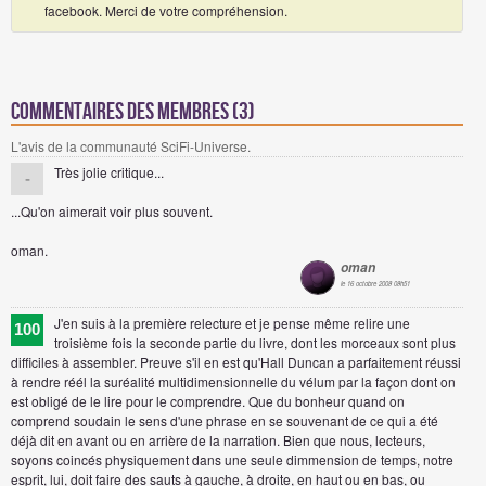
facebook. Merci de votre compréhension.
Commentaires des membres (3)
L'avis de la communauté SciFi-Universe.
Très jolie critique...
-
...Qu'on aimerait voir plus souvent.
oman.
oman
le 16 octobre 2008 08h51
J'en suis à la première relecture et je pense même relire une
100
troisième fois la seconde partie du livre, dont les morceaux sont plus
difficiles à assembler. Preuve s'il en est qu'Hall Duncan a parfaitement réussi
à rendre réél la suréalité multidimensionnelle du vélum par la façon dont on
est obligé de le lire pour le comprendre. Que du bonheur quand on
comprend soudain le sens d'une phrase en se souvenant de ce qui a été
déjà dit en avant ou en arrière de la narration. Bien que nous, lecteurs,
soyons coincés physiquement dans une seule dimmension de temps, notre
esprit, lui, doit faire des sauts à gauche, à droite, en haut ou en bas, ou