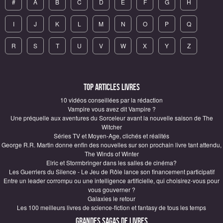
#
A
B
C
D
E
F
G
H
I
J
K
L
M
N
O
P
Q
R
S
T
U
V
W
X
Y
Z
Top articles Livres
10 vidéos conseillées par la rédaction
Vampire vous avez dit Vampire ?
Une préquelle aux aventures du Sorceleur avant la nouvelle saison de The
Witcher
Séries TV et Moyen-Age, clichés et réalités
George R.R. Martin donne enfin des nouvelles sur son prochain livre tant attendu,
The Winds of Winter
Elric et Stormbringer dans les salles de cinéma?
Les Guerriers du Silence - Le Jeu de Rôle lance son financement participatif
Entre un leader corrompu ou une intelligence artificielle, qui choisirez-vous pour
vous gouverner ?
Galaxies le retour
Les 100 meilleurs livres de science-fiction et fantasy de tous les temps
Grandes sagas de Livres