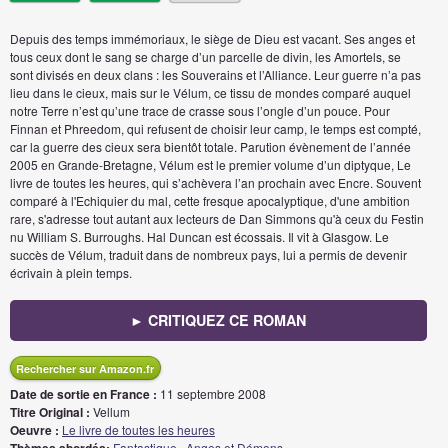
Depuis des temps immémoriaux, le siège de Dieu est vacant. Ses anges et
tous ceux dont le sang se charge d’un parcelle de divin, les Amortels, se
sont divisés en deux clans : les Souverains et l’Alliance. Leur guerre n’a pas
lieu dans le cieux, mais sur le Vélum, ce tissu de mondes comparé auquel
notre Terre n’est qu’une trace de crasse sous l’ongle d’un pouce. Pour
Finnan et Phreedom, qui refusent de choisir leur camp, le temps est compté,
car la guerre des cieux sera bientôt totale. Parution évènement de l’année
2005 en Grande-Bretagne, Vélum est le premier volume d’un diptyque, Le
livre de toutes les heures, qui s’achèvera l’an prochain avec Encre. Souvent
comparé à l'Echiquier du mal, cette fresque apocalyptique, d'une ambition
rare, s'adresse tout autant aux lecteurs de Dan Simmons qu'à ceux du Festin
nu William S. Burroughs. Hal Duncan est écossais. Il vit à Glasgow. Le
succès de Vélum, traduit dans de nombreux pays, lui a permis de devenir
écrivain à plein temps.
► CRITIQUEZ CE ROMAN
Rechercher sur Amazon.fr
Date de sortie en France :
11 septembre 2008
Titre Original :
Vellum
Oeuvre :
Le livre de toutes les heures
Fantastique
,
Anges et Démons