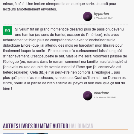
mieux, à côté. Une lecture atemporelle en quelque sorte. Jouissif pour
lecteurs amortellement envoutés.
hyperion
le 17 janvier 2009 08h47
Si Velum fut un grand moment de désarroi puis de passion, devenu
90
une hantise (au sens de hanter, occuper de l'intérieur), relu avec
acharnement et bien plus de compréhension avant d'enchaîner sur le
didactique Encre -que j'ai attendu des mois en harcelant mon libraire pour
finalement louper la sortie-, Encre, donc, m'a curieusement laissé un goût
d'inachèvement. C'est peut-être le but. Mais je me serai volontiers passée de
l'épilogue (ou, romans dans le roman, comment ma famille m'aurait inspiré si
j'en avais eu une doublé de avec la mortalité l'âme que j'ai conservée est
hétérosexuelle). Cela dit, je n'ai peut-être rien compris à l'épilogue... pas
plus qu'à plein d'autres choses, sans doute. Quoi qu'il en soit, ce Duncan est
cintré, nourri à la panse de brebis farcie au peyotl et bon dieu que ça fait du
bien !
charlotte
le 1er décembre 2009 16h50
Autres Livres du même auteur
Hal Duncan