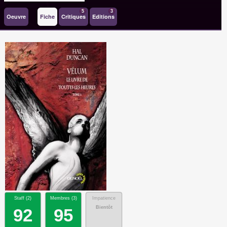
5
3
Oeuvre
Fiche
Critiques
Editions
Staff (
2
)
Membres (
3
)
Impatience
Bientôt
92
95