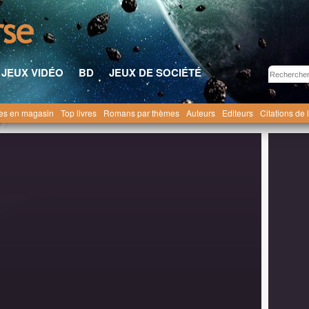
JEUX VIDÉO
BD
JEUX DE SOCIÉTÉ
res en magasin
Top livres
Romans par thèmes
Auteurs
Editeurs
Citations de 
n