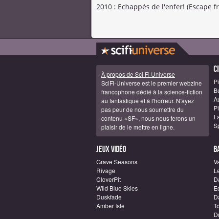
2010 : Echappés de l'enfer! (Escape fr
C
À propos de Sci Fi Universe
Pi
SciFi-Universe est le premier webzine
B
francophone dédié à la science-fiction
A
au fantastique et à l'horreur. N'ayez
Pi
pas peur de nous soumettre du
La
contenu «SF», nous nous ferons un
S
plaisir de le mettre en ligne.
Jeux vidéo
B
Grave Seasons
Va
Rivage
L
CloverPit
D
Wild Blue Skies
E
Duskfade
Da
Amber Isle
T
D