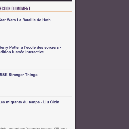
lection du moment
Star Wars La Bataille de Hoth
Herry Potter à l'école des sorciers -
édition lustrée interactive
RISK Stranger Things
Les migrants du temps - Liu Cixin
érés : en tant que Partenaire Amazon, SFU peut