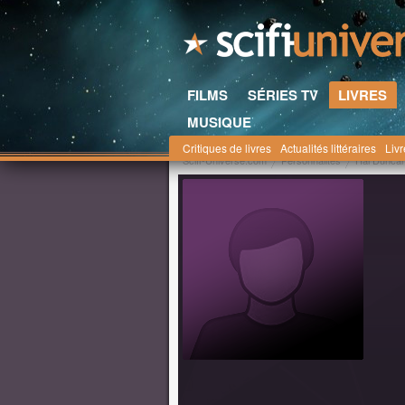
FILMS
SÉRIES TV
LIVRES
MUSIQUE
Critiques de livres
Actualités littéraires
Liv
Scifi-Universe.com
Personnalités
Hal Dunca