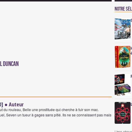
Notre sé
al Duncan
0]
● Auteur
out du rouleau, Belle une prostituée qui cherche à fuir son mac.
l, Seven un tueur à gages sans pitié. Ils ne se connaissent pas mais
Liens rémun