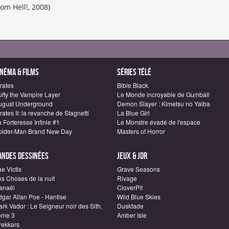
om Hell!, 2008)
inéma & Films
Séries télé
rates
Bible Black
uffy the Vampire Layer
Le Monde incroyable de Gumball
ugust Underground
Demon Slayer : Kimetsu no Yaiba
rates II: la revanche de Stagnetti
La Blue Girl
 Forteresse Infinie #1
Le Monstre évadé de l'espace
pider-Man Brand New Day
Masters of Horror
andes dessinées
Jeux & JDR
e Victis
Grave Seasons
es Choses de la nuit
Rivage
anaël
CloverPit
dgar Allan Poe - Hantise
Wild Blue Skies
rk Vador : Le Seigneur noir des Sith,
Duskfade
ome 3
Amber Isle
rekkars