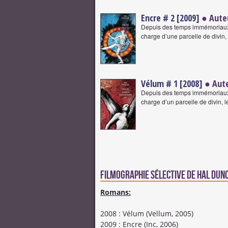
Encre # 2 [2009]
● Aute
Depuis des temps immémoriaux, 
charge d’une parcelle de divin, 
Vélum # 1 [2008]
● Aut
Depuis des temps immémoriaux, 
charge d’un parcelle de divin, l
Filmographie sélective de Hal Dun
Romans:
2008 : Vélum (Vellum, 2005)
2009 : Encre (Inc, 2006)