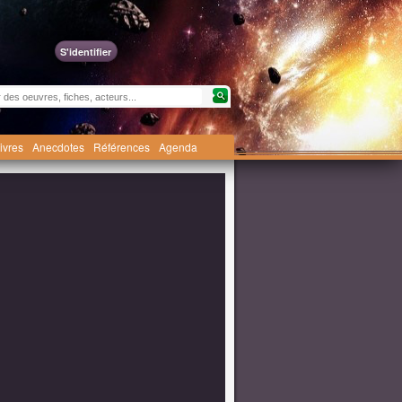
S'identifier
livres
Anecdotes
Références
Agenda