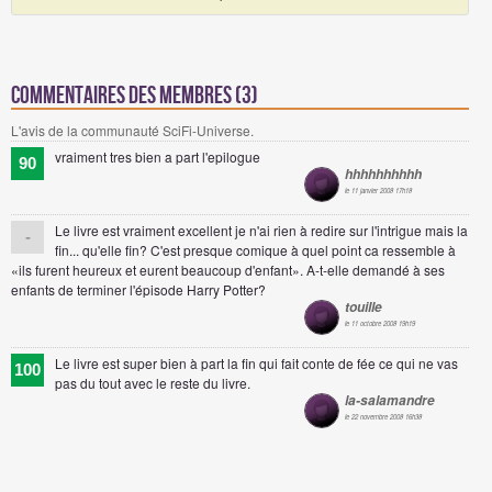
Commentaires des membres (3)
L'avis de la communauté SciFi-Universe.
vraiment tres bien a part l'epilogue
90
hhhhhhhhhh
le 11 janvier 2008 17h18
Le livre est vraiment excellent je n'ai rien à redire sur l'intrigue mais la
-
fin... qu'elle fin? C'est presque comique à quel point ca ressemble à
«ils furent heureux et eurent beaucoup d'enfant». A-t-elle demandé à ses
enfants de terminer l'épisode Harry Potter?
touille
le 11 octobre 2008 19h19
Le livre est super bien à part la fin qui fait conte de fée ce qui ne vas
100
pas du tout avec le reste du livre.
la-salamandre
le 22 novembre 2008 16h38