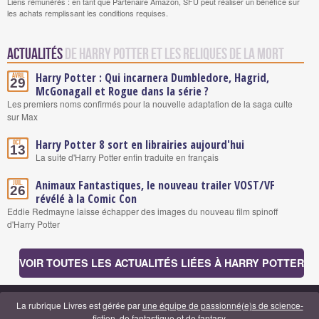
Liens rémunérés : en tant que Partenaire Amazon, SFU peut réaliser un bénéfice sur
les achats remplissant les conditions requises.
Actualités
de Harry Potter et les Reliques de la Mort
Harry Potter : Qui incarnera Dumbledore, Hagrid,
Avril
29
McGonagall et Rogue dans la série ?
Les premiers noms confirmés pour la nouvelle adaptation de la saga culte
sur Max
Harry Potter 8 sort en librairies aujourd'hui
Oct.
13
La suite d'Harry Potter enfin traduite en français
Animaux Fantastiques, le nouveau trailer VOST/VF
Juil.
26
révélé à la Comic Con
Eddie Redmayne laisse échapper des images du nouveau film spinoff
d'Harry Potter
VOIR TOUTES LES ACTUALITÉS LIÉES À HARRY POTTER
La rubrique Livres est gérée par
une équipe de passionné(e)s de science-
fiction, de fantastique et de fantasy
.