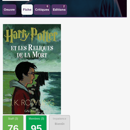
6
2
Oeuvre
Fiche
Critiques
Editions
Staff (
3
)
Membres (
3
)
Impatience
Bientôt
76
95