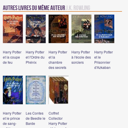
Autres Livres du même auteur
J.K. Rowling
Harry Potter
Harry Potter
Harry Potter
Harry Potter
Harry Potter
et la coupe
et l'Ordre du
et la
à l'école des
et le
de feu
Phénix
chambre
sorciers
Prisonnier
des secrets
d'Azkaban
Harry Potter
Les Contes
Coffret
et le prince
de Beedle le
Collector
de sang-
Barde
Harry Potter