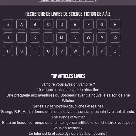
Recherche de Livres de science-fiction de A à Z
#
A
B
C
D
E
F
G
H
I
J
K
L
M
N
O
P
Q
R
S
T
U
V
W
X
Y
Z
Top articles Livres
Vampire vous avez dit Vampire ?
10 vidéos conseillées par la rédaction
Une préquelle aux aventures du Sorceleur avant la nouvelle saison de The
Witcher
Séries TV et Moyen-Age, clichés et réalités
George R.R. Martin donne enfin des nouvelles sur son prochain livre tant attendu,
The Winds of Winter
Entre un leader corrompu ou une intelligence artificielle, qui choisirez-vous pour
vous gouverner ?
Le futur est là et cette dystopie est bien pourrie !