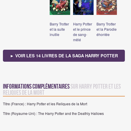
Barry Trotter
Harry Potter
Barry Trotter
et la suite
et le prince
et la Parodie
inutile
de sang-
éhontée
mêlé
► VOIR LES 14 LIVRES DE LA SAGA HARRY POTTER
Informations complémentaires
sur Harry Potter et les
Reliques de la Mort
Titre (France) : Harry Potter et les Reliques de la Mort
Titre (Royaume-Uni) : The Harry Potter and the Deathly Hallows