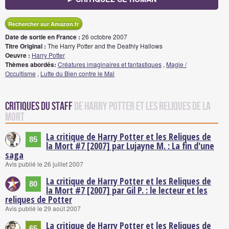
Rechercher sur Amazon.fr
Date de sortie en France :
26 octobre 2007
Titre Original :
The Harry Potter and the Deathly Hallows
Oeuvre :
Harry Potter
Thèmes abordés:
Créatures imaginaires et fantastiques
,
Magie /
Occultisme
,
Lutte du Bien contre le Mal
Critiques du staff
de Harry Potter et les Reliques de la
Mort
La critique de Harry Potter et les Reliques de
85
la Mort #7 [2007] par Lujayne M. : La fin d'une
saga
Avis publié le 26 juillet 2007
La critique de Harry Potter et les Reliques de
80
la Mort #7 [2007] par Gil P. : le lecteur et les
reliques de Potter
Avis publié le 29 août 2007
La critique de Harry Potter et les Reliques de
65