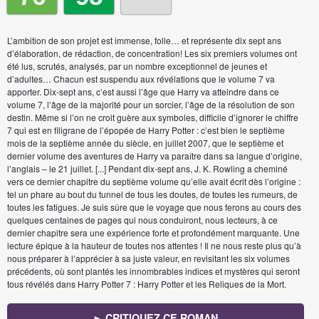
L’ambition de son projet est immense, folle… et représente dix sept ans
d’élaboration, de rédaction, de concentration! Les six premiers volumes ont
été lus, scrutés, analysés, par un nombre exceptionnel de jeunes et
d’adultes… Chacun est suspendu aux révélations que le volume 7 va
apporter. Dix-sept ans, c’est aussi l’âge que Harry va atteindre dans ce
volume 7, l’âge de la majorité pour un sorcier, l’âge de la résolution de son
destin. Même si l’on ne croit guère aux symboles, difficile d’ignorer le chiffre
7 qui est en filigrane de l’épopée de Harry Potter : c’est bien le septième
mois de la septième année du siècle, en juillet 2007, que le septième et
dernier volume des aventures de Harry va paraître dans sa langue d’origine,
l’anglais – le 21 juillet. [...] Pendant dix-sept ans, J. K. Rowling a cheminé
vers ce dernier chapitre du septième volume qu’elle avait écrit dès l’origine :
tel un phare au bout du tunnel de tous les doutes, de toutes les rumeurs, de
toutes les fatigues. Je suis sûre que le voyage que nous ferons au cours des
quelques centaines de pages qui nous conduiront, nous lecteurs, à ce
dernier chapitre sera une expérience forte et profondément marquante. Une
lecture épique à la hauteur de toutes nos attentes ! Il ne nous reste plus qu’à
nous préparer à l’apprécier à sa juste valeur, en revisitant les six volumes
précédents, où sont plantés les innombrables indices et mystères qui seront
tous révélés dans Harry Potter 7 : Harry Potter et les Reliques de la Mort.
► CRITIQUEZ CE ROMAN