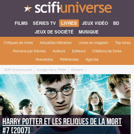
FILMS
SÉRIES TV
LIVRES
JEUX VIDÉO
BD
JEUX DE SOCIÉTÉ
MUSIQUE
Critiques de livres
Actualités littéraires
Livres en magasin
Top livres
Romans par thèmes
Auteurs
Editeurs
Citations de livres
Anecdotes
Références
Agenda
Scifi-Universe.com
la saga Harry Potter
Romans
Harry Potter et les Reliques de la Mort #7 [2007]
Harry Potter et les Reliques de la Mort
#7 [2007]