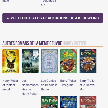
mêlé
- Volumes 1
à 7
► VOIR TOUTES LES RÉALISATIONS DE J.K. ROWLING
Autres romans de la même oeuvre
Harry Potter
Harry Potter
Les
Les Contes
Barry Trotter
Barry Trotter
et l'enfant
Nombreuses
de Beedle le
- Intégrale
et le Cheval
maudit
vies de
Barde
Mort
Harry Potter