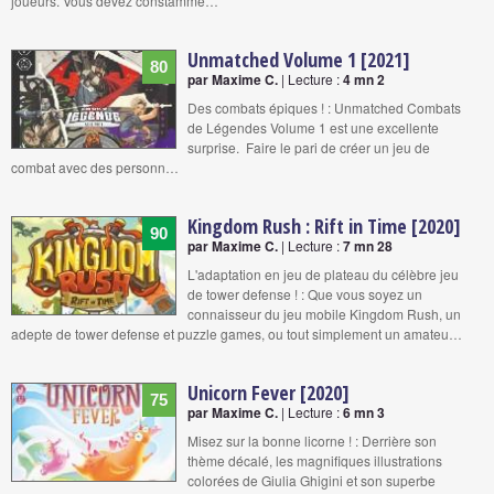
joueurs. Vous devez constamme…
Unmatched Volume 1 [2021]
80
par Maxime C.
| Lecture :
4 mn 2
Des combats épiques ! : Unmatched Combats
de Légendes Volume 1 est une excellente
surprise. Faire le pari de créer un jeu de
combat avec des personn…
Kingdom Rush : Rift in Time [2020]
90
par Maxime C.
| Lecture :
7 mn 28
L'adaptation en jeu de plateau du célèbre jeu
de tower defense ! : Que vous soyez un
connaisseur du jeu mobile Kingdom Rush, un
adepte de tower defense et puzzle games, ou tout simplement un amateu…
Unicorn Fever [2020]
75
par Maxime C.
| Lecture :
6 mn 3
Misez sur la bonne licorne ! : Derrière son
thème décalé, les magnifiques illustrations
colorées de Giulia Ghigini et son superbe