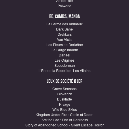
Amber Isle
Palworld
BD, Comics, Manga
La Ferme des Animaux
Dark Bane
Drekkars
Vae Victis
Les Fleurs de Dorkéïne
Le Cargo maudit
Danaël
Les Origines
Speederman
L'Ere de la Rebellion: Les Vilains
Jeux de société & JDR
Grave Seasons
CloverPit
Duskfade
Rivage
Wild Blue Skies
Kingdom Under Fire : Circle of Doom
Arc the Lad : End of Darkness
Story of Abandoned School - Silent Escape Horror