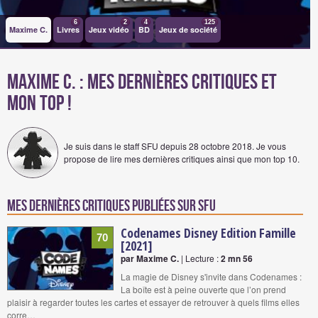
6
2
4
125
Maxime C.
Livres
Jeux vidéo
BD
Jeux de société
Maxime C. : Mes dernières critiques et
mon Top !
Je suis dans le staff SFU depuis 28 octobre 2018. Je vous
propose de lire mes dernières critiques ainsi que mon top 10.
Mes dernières critiques publiées sur SFU
Codenames Disney Edition Famille
70
[2021]
par Maxime C.
| Lecture :
2 mn 56
La magie de Disney s'invite dans Codenames :
La boîte est à peine ouverte que l’on prend
plaisir à regarder toutes les cartes et essayer de retrouver à quels films elles
corre…