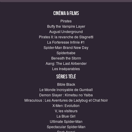
Cinéma & Films
Pirates
Buffy the Vampire Layer
August Underground
Pirates II: la revanche de Stagnetti
La Forteresse Infinie #1
Spider-Man Brand New Day
Spiderbabe
Beneath the Storm
Aang: The Last Airbender
Les Inséparables
Séries télé
Bible Black
Le Monde incroyable de Gumball
Demon Slayer : Kimetsu no Yaiba
Miraculous : Les Aventures de Ladybug et Chat Noir
X-Men: Evolution
V, les visiteurs
La Blue Girl
Ultimate Spider-Man
Spectacular Spider-Man
Dark Angel