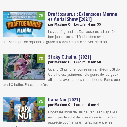
Draftosaurus : Extensions Marina
75
et Aerial Show [2021]
par Maxime C.
| Lecture :
4 mn 35
Le zoo s'agrandit ! : Draftausorus est un très
bon jeu qui se suffit à lui-même avec
suffisamment de rejouablité grâce aux deux faces été/hiver. Mais on…
Sticky Cthulhu [2021]
70
par Maxime C.
| Lecture :
3 mn 50
Quand Cthulhu rencontre un caméléon. : Sticky
Cthulhu est typiquement le genre de jeu geek
attitude à avoir dans sa ludothèque. Parce que
c’est Cthulhu. Parce que c’est …
Rapa Nui [2021]
75
par Maxime C.
| Lecture :
6 mn 41
Erigez les moaï de l'île de Pâques : Rapa Nui
est un jeu familial de pose d’ouvrier que l’on
apprécie pour la forte interaction entre les