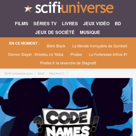
FILMS
SÉRIES TV
LIVRES
JEUX VIDÉO
BD
JEUX DE SOCIÉTÉ
MUSIQUE
EN CE MOMENT :
Bible Black
Le Monde incroyable de Gumball
Demon Slayer : Kimetsu no Yaiba
Pirates
La Forteresse Infinie #1
Pirates II: la revanche de Stagnetti
Scifi-Universe.com
Staff
Maxime C.