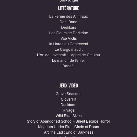
Littérature
La Ferme des Animaux
Dark Bane
Drekkars
Les Fleurs de Dorkéïne
Vae Victis
la Horde du Contrevent
Le Cargo maudit
L'Art de Lovecraft : L'appel de Cthulhu
Le manoir de l'enfer
Danaël
Jeux vidéo
Grave Seasons
CloverPit
Duskfade
Rivage
Wild Blue Skies
Story of Abandoned School - Silent Escape Horror
Kingdom Under Fire : Circle of Doom
Arc the Lad : End of Darkness