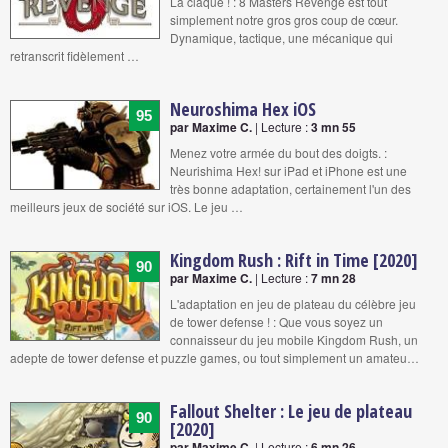
La claque ! : 8 Masters Revenge est tout
simplement notre gros gros coup de cœur.
Dynamique, tactique, une mécanique qui
retranscrit fidèlement …
Neuroshima Hex iOS
95
par Maxime C.
| Lecture :
3 mn 55
Menez votre armée du bout des doigts. :
Neurishima Hex! sur iPad et iPhone est une
très bonne adaptation, certainement l'un des
meilleurs jeux de société sur iOS. Le jeu …
Kingdom Rush : Rift in Time [2020]
90
par Maxime C.
| Lecture :
7 mn 28
L'adaptation en jeu de plateau du célèbre jeu
de tower defense ! : Que vous soyez un
connaisseur du jeu mobile Kingdom Rush, un
adepte de tower defense et puzzle games, ou tout simplement un amateu…
Fallout Shelter : Le jeu de plateau
90
[2020]
par Maxime C.
| Lecture :
6 mn 26