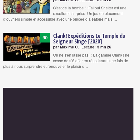
C'est de la bombe ! : Fallout Shelter est une
excellente surprise. Un jeu de placement
d’ouvriers simple et accessible avec une pincée d’aléatoire mais …
Clank! Expéditions Le Temple du
90
Seigneur Singe [2020]
par Maxime C.
| Lecture :
3 mn 26
On ne s'en lasse pas ! : La gamme Clank ! ne
cesse de s’étoffer en réussissant une fois de
plus à nous surprendre et renouveler le plaisir d…