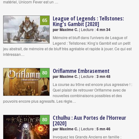
matériel, Unicorn Fever est un …
League of Legends : Tellstones:
65
King’s Gambit [2020]
par Maxime C.
| Lecture :
4 mn 34
Mémoire et bluff dans l'univers de League of
Legend : Tellstones: King’s Gambit est un petit
jeu abstrait, de mémoire et de bluff très agréable et rapide à jouer. Ce qui est
intéressan…
Oriflamme Embrasement
80
par Maxime C.
| Lecture :
3 mn 48
La course au trône est encore plus agressive ! :
Quel plaisir de retrouver Oriflamme avec de
nouvelles combinaisons possibles et des
pouvoirs encore plus agressifs. Les règle…
Cthulhu : Aux Portes de l'Horreur
80
[2020]
par Maxime C.
| Lecture :
5 mn 46
Invoquez les Grands Anciens en famille :