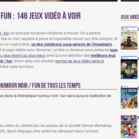
fun : 146 Jeux Vidéo à voir
Jeux vidé
 / fun
ne sont pas forcément évidents à trouver. On a parfois
fois on s'en rappelle à peine et impossible d'avoir son titre complet. Si
ur un sujet précis,
un des nombreux sous-genres de l'imaginaire
,
st la page idéale pour démarrer. La liste ci-dessous vous présente
tous
u plus récent au plus vieux
ainsi qu'une sélection des
meilleurs jeux
r / fun
. Sinon allez voir d'autres
genres de jeux vidéo dans le
t-être votre bonheur.
 humour noir / fun de tous les temps
pe dans la thématique humour noir / fun sans aucune restriction de
 jeu vidéo du célèbre jeu de plateau de la société Games Workshop
 Sport d'équipe ultra violent se déroulant dans l'univers