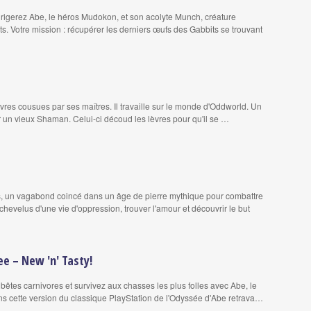
irigerez Abe, le héros Mudokon, et son acolyte Munch, créature
s. Votre mission : récupérer les derniers œufs des Gabbits se trouvant
èvres cousues par ses maîtres. Il travaille sur le monde d'Oddworld. Un
i par un vieux Shaman. Celui-ci découd les lèvres pour qu'il se …
s, un vagabond coincé dans un âge de pierre mythique pour combattre
chevelus d'une vie d'oppression, trouver l'amour et découvrir le but
e – New 'n' Tasty!
 bêtes carnivores et survivez aux chasses les plus folles avec Abe, le
ns cette version du classique PlayStation de l'Odyssée d'Abe retrava…