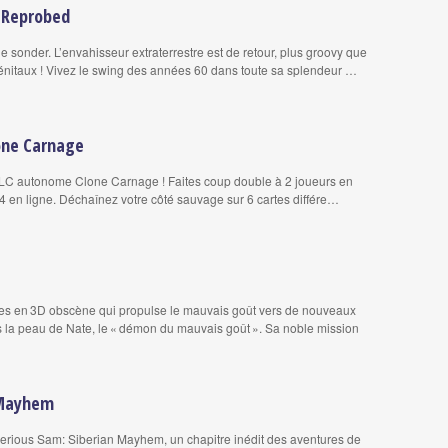
- Reprobed
e sonder. L’envahisseur extraterrestre est de retour, plus groovy que
génitaux ! Vivez le swing des années 60 dans toute sa splendeur …
one Carnage
DLC autonome Clone Carnage ! Faites coup double à 2 joueurs en
 4 en ligne. Déchaînez votre côté sauvage sur 6 cartes différe…
rmes en 3D obscène qui propulse le mauvais goût vers de nouveaux
 la peau de Nate, le « démon du mauvais goût ». Sa noble mission
 Mayhem
rious Sam: Siberian Mayhem, un chapitre inédit des aventures de