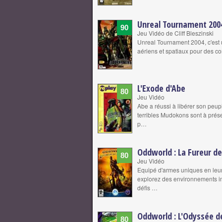
Unreal Tournament 200
90
Jeu Vidéo de Cliff Bleszinski
Unreal Tournament 2004, c'est u
aériens et spatiaux pour des c
L'Exode d'Abe
80
Jeu Vidéo
Abe a réussi à libérer son peup
terribles Mudokons sont à prése
p…
Oddworld : La Fureur de
80
Jeu Vidéo
Equipé d'armes uniques en leur 
explorez des environnements i
défis …
Oddworld : L'Odyssée 
80