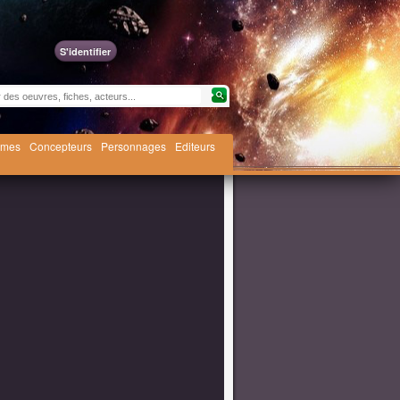
S'identifier
èmes
Concepteurs
Personnages
Editeurs