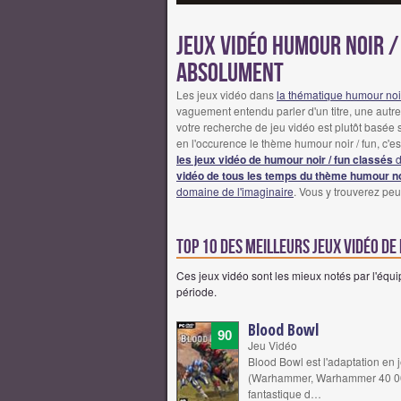
Jeux vidéo humour noir / 
absolument
Les jeux vidéo dans
la thématique humour noir
vaguement entendu parler d'un titre, une autre 
votre recherche de jeu vidéo est plutôt basée s
en l'occurence le thème humour noir / fun, c'e
les jeux vidéo de humour noir / fun classés
d
vidéo de tous les temps du thème humour noi
domaine de l'imaginaire
. Vous y trouverez peu
Top 10 des meilleurs jeux vidéo de
Ces jeux vidéo sont les mieux notés par l'équi
période.
Blood Bowl
90
Jeu Vidéo
Blood Bowl est l'adaptation en
(Warhammer, Warhammer 40 000).
fantastique d…