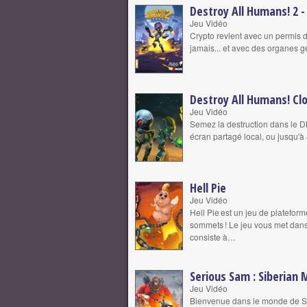
Destroy All Humans! 2 
Jeu Vidéo
Crypto revient avec un permis d
jamais... et avec des organes 
Destroy All Humans! Cl
Jeu Vidéo
Semez la destruction dans le 
écran partagé local, ou jusqu'à
Hell Pie
Jeu Vidéo
Hell Pie est un jeu de platefo
sommets ! Le jeu vous met dans
consiste à…
Serious Sam : Siberian
Jeu Vidéo
Bienvenue dans le monde de Se