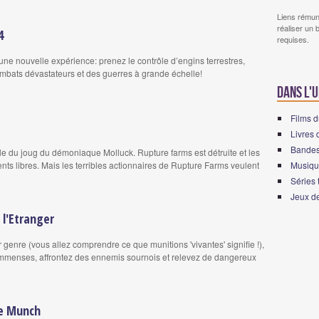
Liens rémun
réaliser un 
4
requises.
ne nouvelle expérience: prenez le contrôle d’engins terrestres,
ombats dévastateurs et des guerres à grande échelle!
Dans l'
Films d
Livres 
Bandes
le du joug du démoniaque Molluck. Rupture farms est détruite et les
nts libres. Mais les terribles actionnaires de Rupture Farms veulent
Musiqu
Séries 
Jeux de
 l'Etranger
genre (vous allez comprendre ce que munitions 'vivantes' signifie !),
mmenses, affrontez des ennemis sournois et relevez de dangereux
de Munch