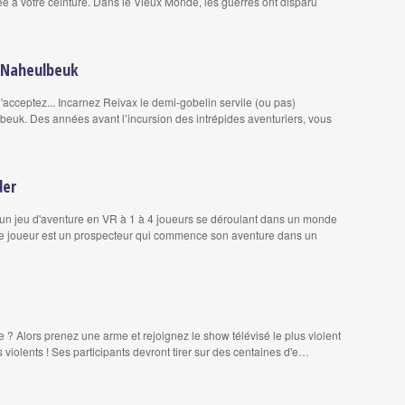
e à votre ceinture. Dans le Vieux Monde, les guerres ont disparu
e Naheulbeuk
 l'acceptez... Incarnez Reivax le demi-gobelin servile (ou pas)
euk. Des années avant l’incursion des intrépides aventuriers, vous
der
 un jeu d'aventure en VR à 1 à 4 joueurs se déroulant dans un monde
 Le joueur est un prospecteur qui commence son aventure dans un
e ? Alors prenez une arme et rejoignez le show télévisé le plus violent
s violents ! Ses participants devront tirer sur des centaines d'e…