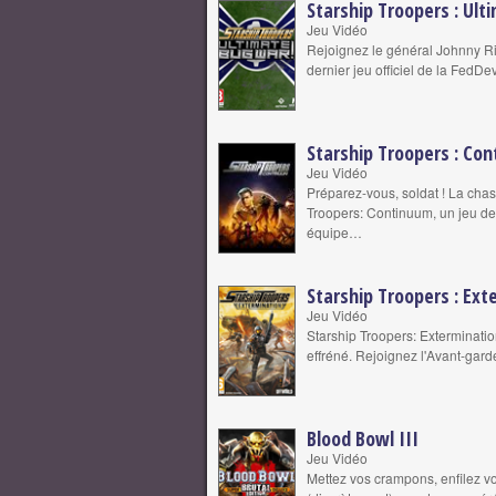
Starship Troopers : Ult
Jeu Vidéo
Rejoignez le général Johnny Ri
dernier jeu officiel de la FedD
Starship Troopers : Co
Jeu Vidéo
Préparez-vous, soldat ! La cha
Troopers: Continuum, un jeu de 
équipe…
Starship Troopers : Ext
Jeu Vidéo
Starship Troopers: Exterminatio
effréné. Rejoignez l'Avant-garde
Blood Bowl III
Jeu Vidéo
Mettez vos crampons, enfilez vo