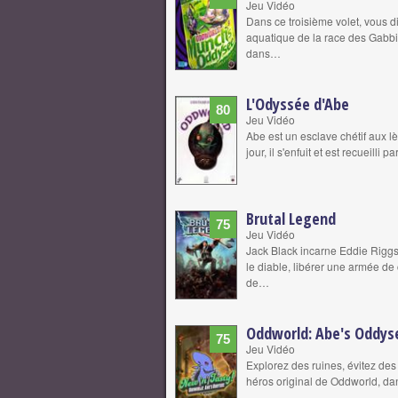
Jeu Vidéo
Dans ce troisième volet, vous d
aquatique de la race des Gabbit
dans…
L'Odyssée d'Abe
80
Jeu Vidéo
Abe est un esclave chétif aux l
jour, il s'enfuit et est recueill
Brutal Legend
75
Jeu Vidéo
Jack Black incarne Eddie Rigg
le diable, libérer une armée de 
de…
Oddworld: Abe's Oddyse
75
Jeu Vidéo
Explorez des ruines, évitez des
héros original de Oddworld, da