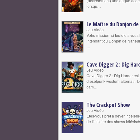
(discrètement) une dague acéré
lorsqu…
Le Maître du Donjon d
Jeu Vidéo
Votre mission, si toutefois vous
intendant du Donjon de Naheulb
…
Cave Digger 2 : Dig Har
Jeu Vidéo
Cave Digger 2 : Dig Harder est
dieselpunk western alternatif.
cam…
The Crackpet Show
Jeu Vidéo
Êtes-vous prêt à devenir célèbr
de l'histoire des shows télévisé