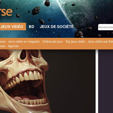
JEUX VIDÉO
BD
JEUX DE SOCIÉTÉ
ques
Jeux vidéo en magasin
Vidéos de jeux
Top jeux vidéo
Jeux vidéo par th
eux Vidéo
Jeux vidéo humour noir / fun
nces
Agenda