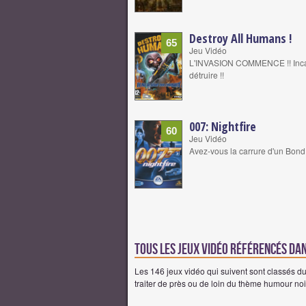
Destroy All Humans !
65
Jeu Vidéo
L'INVASION COMMENCE !! Incarnez
détruire !!
007: Nightfire
60
Jeu Vidéo
Avez-vous la carrure d'un Bond
Tous les jeux vidéo référencés da
Les 146 jeux vidéo qui suivent sont classés du 
traiter de près ou de loin du thème humour noir