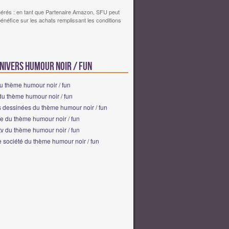
érés : en tant que Partenaire Amazon, SFU peut
bénéfice sur les achats remplissant les conditions
univers humour noir / fun
u thème humour noir / fun
du thème humour noir / fun
 dessinées du thème humour noir / fun
e du thème humour noir / fun
tv du thème humour noir / fun
 société du thème humour noir / fun