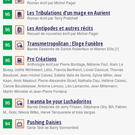
Roman écrit par Michel Pagel
Les Tribulations d'un mage en Aurient
95
Roman écrit par Terry Pratchett
Les Antipodes et autres récits
95
Recueil de nouvelles écrit par Michel Pagel
Transmetropolitan : Eloge Funèbre
95
Bande Dessinée de Darick Robertson et Warren Ellis [1]
Pro Créations
95
Anthologie écrit par Pierre Bordage, Mélanie Fazi, Alain Le
Bussy, Joëlle Wintrebert, Lélio, Francis Berthelot, Lionel Davoust, Thomas
Bauduret, Jean-michel Calvez, Estelle Valls de Gomis, Sylvie Miller, Jess
Kaan, Amin Maalouf, Pierre-Alexandre Sicart, Nathalie Dau, Hélène Calvez,
Carole Boudebesse, Antoine Lencou, Léo Lamarche, Jean Millemann,
Martin Winckler et Jean-Pierre Fontana
I wanna be your Luchadoritos
95
Bande Dessinée de Jerry Frissen, Stéphane Oiry, Bill, Fabien
M., Gobi, Nikola Witko, Hervé Tanquerelle et Inès Vargas
Pushing Daisies
94
Série Télé de Barry Sonnenfeld