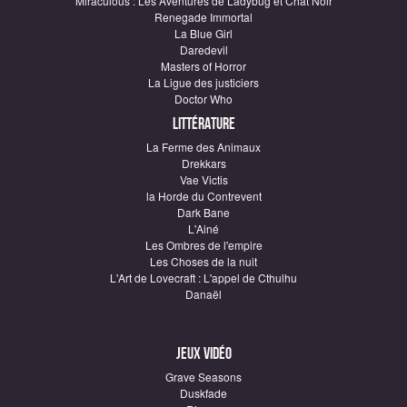
Miraculous : Les Aventures de Ladybug et Chat Noir
Renegade Immortal
La Blue Girl
Daredevil
Masters of Horror
La Ligue des justiciers
Doctor Who
Littérature
La Ferme des Animaux
Drekkars
Vae Victis
la Horde du Contrevent
Dark Bane
L'Ainé
Les Ombres de l'empire
Les Choses de la nuit
L'Art de Lovecraft : L'appel de Cthulhu
Danaël
Jeux vidéo
Grave Seasons
Duskfade