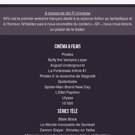
À propos de Sci Fi Universe
SFU est le premier webzine français dédié à la science-fiction au fantastique et
à l'horreur. N'hésitez pas à nous soumettre du contenu «SF», nous nous ferons
un plaisir de le traiter.
Cinéma & Films
Pirates
Buffy the Vampire Layer
August Underground
La Forteresse Infinie #1
Pirates II: la revanche de Stagnetti
Spiderbabe
Spider-Man Brand New Day
L'Effet Papillon
Ulysse
10 000
Séries télé
Bible Black
Le Monde incroyable de Gumball
Demon Slayer : Kimetsu no Yaiba