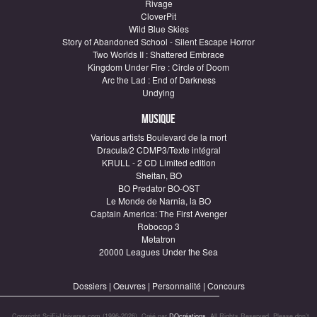
Rivage
CloverPit
Wild Blue Skies
Story of Abandoned School - Silent Escape Horror
Two Worlds II : Shattered Embrace
Kingdom Under Fire : Circle of Doom
Arc the Lad : End of Darkness
Undying
Musique
Various artists Boulevard de la mort
Dracula/2 CDMP3/Texte intégral
KRULL - 2 CD Limited edition
Sheitan, BO
BO Predator BO-OST
Le Monde de Narnia, la BO
Captain America: The First Avenger
Robocop 3
Metatron
20000 Leagues Under the Sea
Dossiers
|
Oeuvres
|
Personnalité
|
Concours
Copyright SciFi-Universe.com (1996-2026). Créé par
DQcréations
. All Rights Reserved. Please don’t