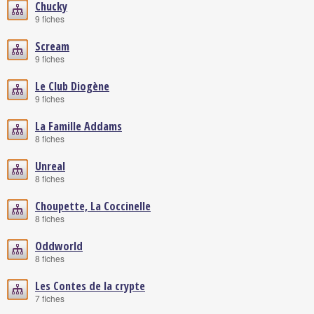
Chucky
9 fiches
Scream
9 fiches
Le Club Diogène
9 fiches
La Famille Addams
8 fiches
Unreal
8 fiches
Choupette, La Coccinelle
8 fiches
Oddworld
8 fiches
Les Contes de la crypte
7 fiches