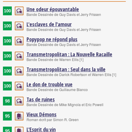
Une odeur épouvantable
100
Bande Dessinée de Guy Davis et Jerry Frissen
L'esclaves de l'amour
100
Bande Dessinée de Guy Davis et Jerry Frissen
Popypop ne répond plus
100
Bande Dessinée de Guy Davis et Jerry Frissen
Transmetropolitan : La Nouvelle Racaille
100
Bande Dessinée de Warren Ellis [1]
Transmetropolitan : Seul dans la ville
100
Bande Dessinée de Darick Robertson et Warren Ellis [1]
Le don de trouble vue
100
Bande Dessinée de Guillaume Bianco
Tas de ruines
98
Bande Dessinée de Mike Mignola et Eric Powell
Vieux Démons
95
Roman écrit par Simon R. Green
L'Esprit du vin
95