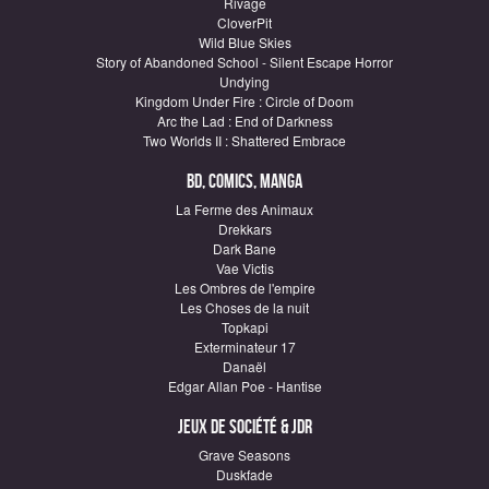
Rivage
CloverPit
Wild Blue Skies
Story of Abandoned School - Silent Escape Horror
Undying
Kingdom Under Fire : Circle of Doom
Arc the Lad : End of Darkness
Two Worlds II : Shattered Embrace
BD, Comics, Manga
La Ferme des Animaux
Drekkars
Dark Bane
Vae Victis
Les Ombres de l'empire
Les Choses de la nuit
Topkapi
Exterminateur 17
Danaël
Edgar Allan Poe - Hantise
Jeux de société & JDR
Grave Seasons
Duskfade