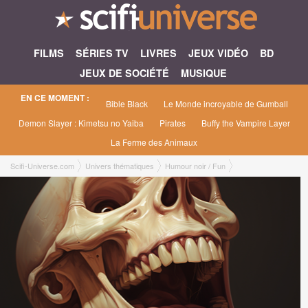
FILMS
SÉRIES TV
LIVRES
JEUX VIDÉO
BD
JEUX DE SOCIÉTÉ
MUSIQUE
EN CE MOMENT :
Bible Black
Le Monde incroyable de Gumball
Demon Slayer : Kimetsu no Yaiba
Pirates
Buffy the Vampire Layer
La Ferme des Animaux
Scifi-Universe.com
Univers thématiques
Humour noir / Fun