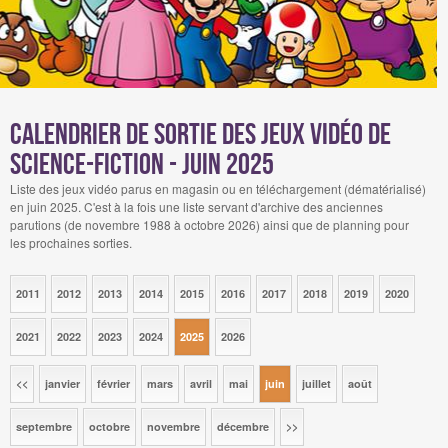
Calendrier de sortie des jeux vidéo de
science-fiction - juin 2025
Liste des jeux vidéo parus en magasin ou en téléchargement (dématérialisé)
en juin 2025. C'est à la fois une liste servant d'archive des anciennes
parutions (de novembre 1988 à octobre 2026) ainsi que de planning pour
les prochaines sorties.
2011
2012
2013
2014
2015
2016
2017
2018
2019
2020
2021
2022
2023
2024
2025
2026
<<
janvier
février
mars
avril
mai
juin
juillet
août
septembre
octobre
novembre
décembre
>>