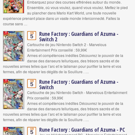
Embarquez pour des courses effrénées autour du monde.
Ensemble, où vous voulez, quand vous voulez. Mettez le pied
au plancher dans Mario Kart World, une toute nouvelle
expérience prenant place dans un vaste monde interconnecté. Faites la
course sans …
Rune Factory : Guardians of Azuma -
Juin
5
Switch 2
Cartouche de jeu Nintendo Switch 2 - Marvelous
Entertainment Prix conseillé : 59,99€
Armes et compétences inédites Découvrez le pouvoir de la
danse des danseurs telluriques, des trésors sacrés et de
nouvelles armes telles que l’arc et le talisman pour purifier la terre et vos
fermes, afin de réparer les dégâts de la Souillure . …
Rune Factory : Guardians of Azuma -
Juin
5
Switch
Cartouche de jeu Nintendo Switch - Marvelous Entertainment
Prix conseillé : 59,99€
Armes et compétences inédites Découvrez le pouvoir de la
danse des danseurs telluriques, des trésors sacrés et de
nouvelles armes telles que l’arc et le talisman pour purifier la terre et vos
fermes, afin de réparer les dégâts de la Souillure . …
Rune Factory : Guardians of Azuma - PC
Juin
5
Jeu en téléchargement PC - Marvelous Entertainment