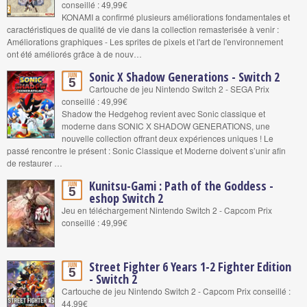
conseillé : 49,99€
KONAMI a confirmé plusieurs améliorations fondamentales et
caractéristiques de qualité de vie dans la collection remasterisée à venir :
Améliorations graphiques - Les sprites de pixels et l'art de l'environnement
ont été améliorés grâce à de nouv…
Sonic X Shadow Generations - Switch 2
Juin
5
Cartouche de jeu Nintendo Switch 2 - SEGA Prix
conseillé : 49,99€
Shadow the Hedgehog revient avec Sonic classique et
moderne dans SONIC X SHADOW GENERATIONS, une
nouvelle collection offrant deux expériences uniques ! Le
passé rencontre le présent : Sonic Classique et Moderne doivent s’unir afin
de restaurer …
Kunitsu-Gami : Path of the Goddess -
Juin
5
eshop Switch 2
Jeu en téléchargement Nintendo Switch 2 - Capcom Prix
conseillé : 49,99€
Street Fighter 6 Years 1-2 Fighter Edition
Juin
5
- Switch 2
Cartouche de jeu Nintendo Switch 2 - Capcom Prix conseillé :
44,99€