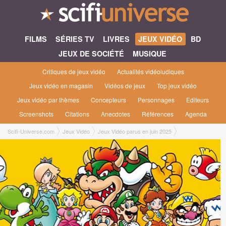
FILMS
SÉRIES TV
LIVRES
JEUX VIDÉO
BD
JEUX DE SOCIÉTÉ
MUSIQUE
Critiques de jeux vidéo
Actualités vidéoludiques
Jeux vidéo en magasin
Vidéos de jeux
Top jeux vidéo
Jeux vidéo par thèmes
Concepteurs
Personnages
Editeurs
Screenshots
Citations
Anecdotes
Références
Agenda
Scifi-Universe.com
Jeux Vidéo
Jeux Vidéo parus en juin 2025