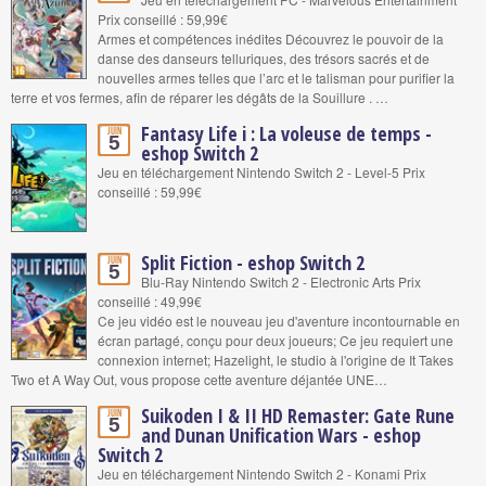
Prix conseillé : 59,99€
Armes et compétences inédites Découvrez le pouvoir de la
danse des danseurs telluriques, des trésors sacrés et de
nouvelles armes telles que l’arc et le talisman pour purifier la
terre et vos fermes, afin de réparer les dégâts de la Souillure . …
Fantasy Life i : La voleuse de temps -
Juin
5
eshop Switch 2
Jeu en téléchargement Nintendo Switch 2 - Level-5 Prix
conseillé : 59,99€
Split Fiction - eshop Switch 2
Juin
5
Blu-Ray Nintendo Switch 2 - Electronic Arts Prix
conseillé : 49,99€
Ce jeu vidéo est le nouveau jeu d'aventure incontournable en
écran partagé, conçu pour deux joueurs; Ce jeu requiert une
connexion internet; Hazelight, le studio à l'origine de It Takes
Two et A Way Out, vous propose cette aventure déjantée UNE…
Suikoden I & II HD Remaster: Gate Rune
Juin
5
and Dunan Unification Wars - eshop
Switch 2
Jeu en téléchargement Nintendo Switch 2 - Konami Prix