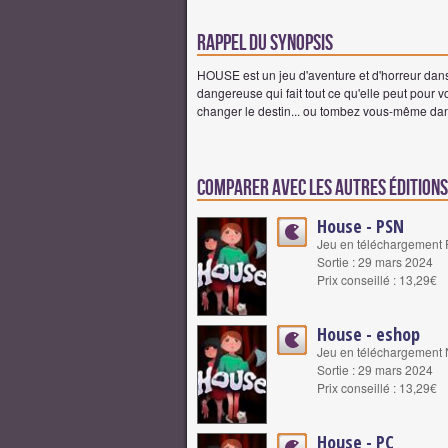
Rappel du synopsis
HOUSE est un jeu d'aventure et d'horreur dans
dangereuse qui fait tout ce qu'elle peut pour v
changer le destin... ou tombez vous-même dan
Comparer avec les autres éditions
House - PSN
Jeu en téléchargement 
Sortie : 29 mars 2024
Prix conseillé : 13,29€
House - eshop
Jeu en téléchargement 
Sortie : 29 mars 2024
Prix conseillé : 13,29€
House - PC