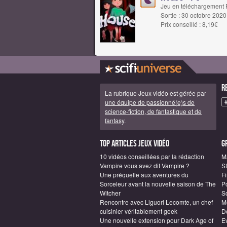
Jeu en téléchargement
Sortie : 30 octobre 2020
Prix conseillé : 8,19€
R
La rubrique Jeux vidéo est gérée par
une équipe de passionné(e)s de
science-fiction, de fantastique et de
fantasy
.
Top articles Jeux vidéo
G
10 vidéos conseillées par la rédaction
M
Vampire vous avez dit Vampire ?
S
Une préquelle aux aventures du
F
Sorceleur avant la nouvelle saison de The
P
Witcher
S
Rencontre avec Liguori Lecomte, un chef
M
cuisinier véritablement geek
D
Une nouvelle extension pour Dark Age of
E