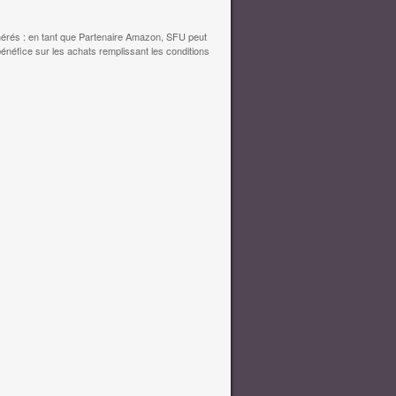
érés : en tant que Partenaire Amazon, SFU peut
bénéfice sur les achats remplissant les conditions