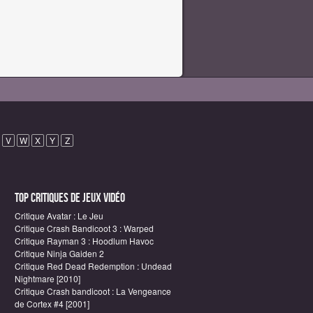
V
W
X
Y
Z
Top critiques de Jeux vidéo
Critique Avatar : Le Jeu
Critique Crash Bandicoot 3 : Warped
Critique Rayman 3 : Hoodlum Havoc
Critique Ninja Gaiden 2
Critique Red Dead Redemption : Undead
Nightmare [2010]
Critique Crash bandicoot : La Vengeance
de Cortex #4 [2001]