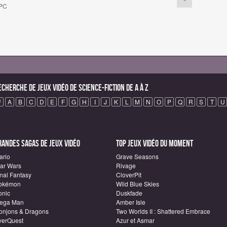
 PC
echerche de Jeux vidéo de science-fiction de A à Z
#
A
B
C
D
E
F
G
H
I
J
K
L
M
N
O
P
Q
R
S
T
U
randes sagas de Jeux vidéo
Top Jeux vidéo du moment
ario
Grave Seasons
tar Wars
Rivage
inal Fantasy
CloverPit
okémon
Wild Blue Skies
onic
Duskfade
ega Man
Amber Isle
onjons & Dragons
Two Worlds II : Shattered Embrace
verQuest
Azur et Asmar