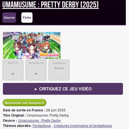
Umamusume : Pretty Derby [2025]
Oeuvre
Fiche
Staff (
0
)
Membres (
0
)
Impatience
Bientôt
-
-
► CRITIQUEZ CE JEU VIDÉO
Rechercher sur Amazon.fr
Date de sortie en France :
26 juin 2025
Titre Original :
Umamusume: Pretty Derby
Oeuvre :
Umamusume : Pretty Derby
Thèmes abordés:
Fantastique
,
Créatures imaginaires et fantastiques