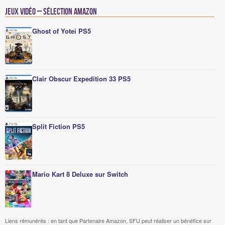
Jeux vidéo – Sélection Amazon
Ghost of Yotei PS5
Clair Obscur Expedition 33 PS5
Split Fiction PS5
Mario Kart 8 Deluxe sur Switch
Liens rémunérés : en tant que Partenaire Amazon, SFU peut réaliser un bénéfice sur