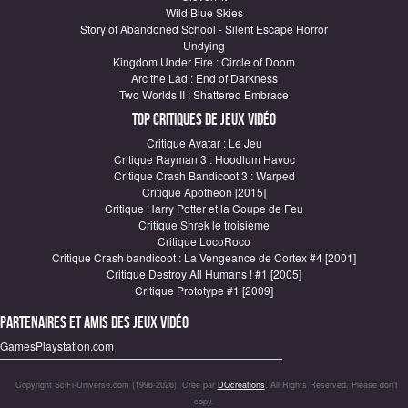
Wild Blue Skies
Story of Abandoned School - Silent Escape Horror
Undying
Kingdom Under Fire : Circle of Doom
Arc the Lad : End of Darkness
Two Worlds II : Shattered Embrace
Top critiques de Jeux vidéo
Critique Avatar : Le Jeu
Critique Rayman 3 : Hoodlum Havoc
Critique Crash Bandicoot 3 : Warped
Critique Apotheon [2015]
Critique Harry Potter et la Coupe de Feu
Critique Shrek le troisième
Critique LocoRoco
Critique Crash bandicoot : La Vengeance de Cortex #4 [2001]
Critique Destroy All Humans ! #1 [2005]
Critique Prototype #1 [2009]
Partenaires et amis des jeux vidéo
GamesPlaystation.com
Copyright SciFi-Universe.com (1996-2026). Créé par
DQcréations
. All Rights Reserved. Please don’t
copy.