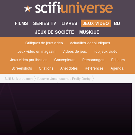
FILMS
SÉRIES TV
LIVRES
JEUX VIDÉO
BD
JEUX DE SOCIÉTÉ
MUSIQUE
Critiques de jeux vidéo
Actualités vidéoludiques
Jeux vidéo en magasin
Vidéos de jeux
Top jeux vidéo
Jeux vidéo par thèmes
Concepteurs
Personnages
Editeurs
Screenshots
Citations
Anecdotes
Références
Agenda
Scifi-Universe.com
l'oeuvre Umamusume : Pretty Derby
Umamusume : Pretty Derby [2025]