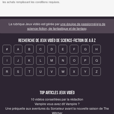
les achats remplissant les conditions requises.
La rubrique Jeux vidéo est gérée par
une équipe de passionné(e)s de
science-fiction, de fantastique et de fantasy
.
Recherche de Jeux vidéo de science-fiction de A à Z
#
A
B
C
D
E
F
G
H
I
J
K
L
M
N
O
P
Q
R
S
T
U
V
W
X
Y
Z
Top articles Jeux vidéo
10 vidéos conseillées par la rédaction
Vampire vous avez dit Vampire ?
Une préquelle aux aventures du Sorceleur avant la nouvelle saison de The
Witcher