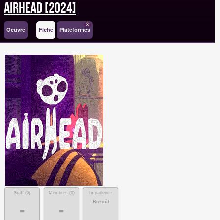
Airhead [2024]
3
Oeuvre
Fiche
Plateformes
Staff (
0
)
Membres (
0
)
Impatience
Bientôt
-
-