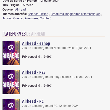
Date de sortie en France :
12 février 2024
Titre Original :
Airhead
Oeuvre :
Airhead
Thèmes abordés:
Science-Fiction
,
Créatures imaginaires et fantastiques
,
Action ( Guerre , Aventures, Combat)
Plateformes
de Airhead
Airhead - eshop
Jeu en téléchargement Nintendo Switch 7 juin 2024
Prix conseillé : 19,99€
Airhead - PS5
Jeu en téléchargement PlayStation 5 12 février 2024
Prix conseillé : 19,99€
Airhead - PC
Jeu en téléchargement PC 12 février 2024