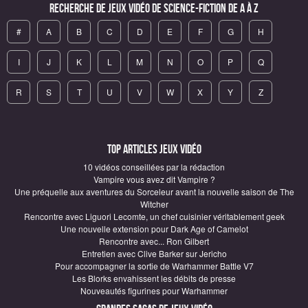
Recherche de Jeux vidéo de science-fiction de A à Z
#
A
B
C
D
E
F
G
H
I
J
K
L
M
N
O
P
Q
R
S
T
U
V
W
X
Y
Z
Top articles Jeux vidéo
10 vidéos conseillées par la rédaction
Vampire vous avez dit Vampire ?
Une préquelle aux aventures du Sorceleur avant la nouvelle saison de The
Witcher
Rencontre avec Liguori Lecomte, un chef cuisinier véritablement geek
Une nouvelle extension pour Dark Age of Camelot
Rencontre avec... Ron Gilbert
Entretien avec Clive Barker sur Jericho
Pour accompagner la sortie de Warhammer Battle V7
Les Blorks envahissent les débits de presse
Nouveautés figurines pour Warhammer