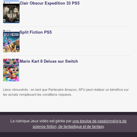
Clair Obscur Expedition 33 PS5
Split Fiction PS5
Mario Kart 8 Deluxe sur Switch
Liens rémunérés : en tant que Partenaire Amazon, SFU peut réaliser un bénéfice sur
les achats remplissant les conditions requises.
La rubrique Jeux vidéo est gérée par
une équipe de passionné(e)s de
science-fiction, de fantastique et de fantasy
.