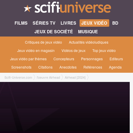
FILMS
SÉRIES TV
LIVRES
JEUX VIDÉO
BD
JEUX DE SOCIÉTÉ
MUSIQUE
Critiques de jeux vidéo
Actualités vidéoludiques
Jeux vidéo en magasin
Vidéos de jeux
Top jeux vidéo
Jeux vidéo par thèmes
Concepteurs
Personnages
Editeurs
Screenshots
Citations
Anecdotes
Références
Agenda
Scifi-Universe.com
l'oeuvre Airhead
Airhead [2024]