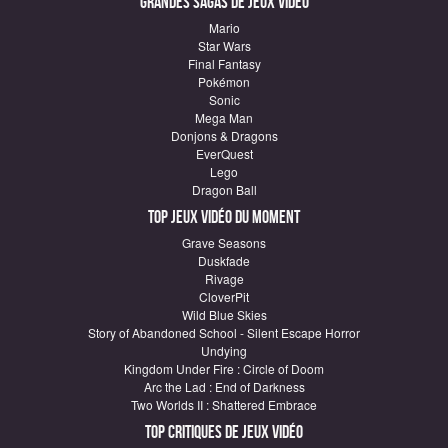
Grandes sagas de Jeux vidéo
Mario
Star Wars
Final Fantasy
Pokémon
Sonic
Mega Man
Donjons & Dragons
EverQuest
Lego
Dragon Ball
Top Jeux vidéo du moment
Grave Seasons
Duskfade
Rivage
CloverPit
Wild Blue Skies
Story of Abandoned School - Silent Escape Horror
Undying
Kingdom Under Fire : Circle of Doom
Arc the Lad : End of Darkness
Two Worlds II : Shattered Embrace
Top critiques de Jeux vidéo