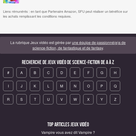
Liens rémunérés : en tant que Partenaire Amazon, SFU peut réaliser un bénéfice sur
les achats remplissant les conditions requises.
La rubrique Jeux vidéo est gérée par
une équipe de passionné(e)s de
science-fiction, de fantastique et de fantasy
.
Recherche de Jeux vidéo de science-fiction de A à Z
#
A
B
C
D
E
F
G
H
I
J
K
L
M
N
O
P
Q
R
S
T
U
V
W
X
Y
Z
Top articles Jeux vidéo
Vampire vous avez dit Vampire ?