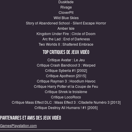
Duskfade
Rivage
CloverPit
Wild Blue Skies
Story of Abandoned School - Silent Escape Horror
Amber Isle
Kingdom Under Fire : Circle of Doom
Arc the Lad : End of Darkness
Two Worlds II : Shattered Embrace
Top critiques de Jeux vidéo
Critique Avatar : Le Jeu
Critique Crash Bandicoot 3 : Warped
Critique Syberia #1 [2002]
Critique Apotheon [2015]
Critique Rayman 3 : Hoodlum Havoc
Critique Harry Potter et la Coupe de Feu
Critique Shrek le troisième
Critique LocoRoco
Critique Mass Effect DLC : Mass Effect 3 : Citadelle Numéro 3 [2013]
Critique Destroy All Humans ! #1 [2005]
Partenaires et amis des jeux vidéo
GamesPlaystation.com