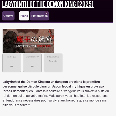
Labyrinth Of The Demon King [2025]
6
Oeuvre
Fiche
Plateformes
Staff (
0
)
Membres (
0
)
Impatience
Bientôt
-
-
Labyrinth of the Demon King est un dungeon crawler à la première
personne, qui se déroule dans un Japon féodal mythique en proie aux
forces démoniaques
. Fantassin solitaire et vengeur, vous suivez la piste du
roi démon qui a tué votre maître. Mais aurez-vous l'habileté, les ressources
et l'endurance nécessaires pour survivre aux horreurs que ce monde sans
pitié vous réserve ?