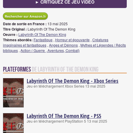
► CRITIQUEZ CE JEU VIDÉO
Rechercher sur Amazon.fr
Date de sortie en France :
13 mai 2025
Titre Original :
Labyrinth Of The Demon King
Oeuvre :
Labyrinth Of The Demon King
Thèmes abordés:
Fantastique
,
Horreur et épouvante
,
Créatures
imaginaires et fantastiques
,
Anges et Démons
,
Mythes et Légendes / Récits
bibliques
,
Action ( Guerre , Aventures, Combat)
Plateformes
de Labyrinth Of The Demon King
Labyrinth Of The Demon King - Xbox Series
Jeu en téléchargement Xbox Series 13 mai 2025
Labyrinth Of The Demon King - PS5
Jeu en téléchargement PlayStation 5 13 mai 2025