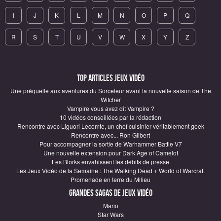
I
J
K
L
M
N
O
P
Q
R
S
T
U
V
W
X
Y
Z
Top articles Jeux vidéo
Une préquelle aux aventures du Sorceleur avant la nouvelle saison de The
Witcher
Vampire vous avez dit Vampire ?
10 vidéos conseillées par la rédaction
Rencontre avec Liguori Lecomte, un chef cuisinier véritablement geek
Rencontre avec... Ron Gilbert
Pour accompagner la sortie de Warhammer Battle V7
Une nouvelle extension pour Dark Age of Camelot
Les Blorks envahissent les débits de presse
Les Jeux Vidéo de la Semaine : The Walking Dead + World of Warcraft
Promenade en terre du Milieu
Grandes sagas de Jeux vidéo
Mario
Star Wars