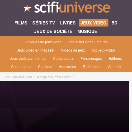
FILMS
SÉRIES TV
LIVRES
JEUX VIDÉO
BD
JEUX DE SOCIÉTÉ
MUSIQUE
Critiques de jeux vidéo
Actualités vidéoludiques
Jeux vidéo en magasin
Vidéos de jeux
Top jeux vidéo
Jeux vidéo par thèmes
Concepteurs
Personnages
Editeurs
Screenshots
Citations
Anecdotes
Références
Agenda
Scifi-Universe.com
la saga Yes, Your Grace
Yes, Your Grace : Snowfall #2 [2025]