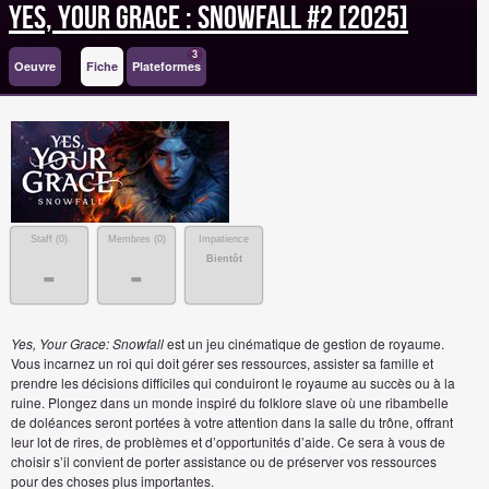
Yes, Your Grace : Snowfall #2 [2025]
3
Oeuvre
Fiche
Plateformes
Staff (
0
)
Membres (
0
)
Impatience
Bientôt
-
-
Yes, Your Grace: Snowfall
est un jeu cinématique de gestion de royaume.
Vous incarnez un roi qui doit gérer ses ressources, assister sa famille et
prendre les décisions difficiles qui conduiront le royaume au succès ou à la
ruine. Plongez dans un monde inspiré du folklore slave où une ribambelle
de doléances seront portées à votre attention dans la salle du trône, offrant
leur lot de rires, de problèmes et d’opportunités d’aide. Ce sera à vous de
choisir s’il convient de porter assistance ou de préserver vos ressources
pour des choses plus importantes.