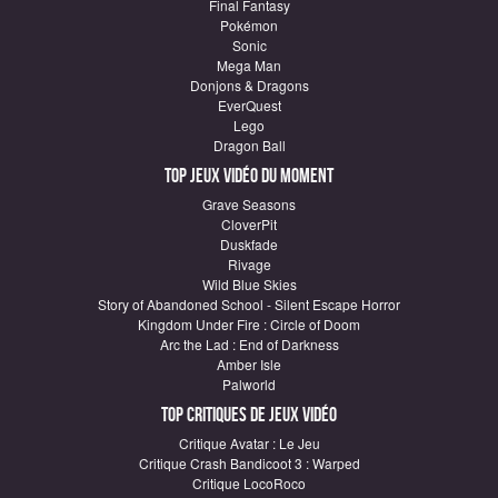
Final Fantasy
Pokémon
Sonic
Mega Man
Donjons & Dragons
EverQuest
Lego
Dragon Ball
Top Jeux vidéo du moment
Grave Seasons
CloverPit
Duskfade
Rivage
Wild Blue Skies
Story of Abandoned School - Silent Escape Horror
Kingdom Under Fire : Circle of Doom
Arc the Lad : End of Darkness
Amber Isle
Palworld
Top critiques de Jeux vidéo
Critique Avatar : Le Jeu
Critique Crash Bandicoot 3 : Warped
Critique LocoRoco