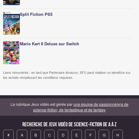
Split Fiction PS5
Mario Kart 8 Deluxe sur Switch
Liens rémunérés : en tant que Partenaire Amazon, SFU peut réaliser un bénéfice sur
les achats remplissant les conditions requises.
La rubrique Jeux vidéo est gérée par
une équipe de passionné(e)s de
science-fiction, de fantastique et de fantasy
.
Recherche de Jeux vidéo de science-fiction de A à Z
#
A
B
C
D
E
F
G
H