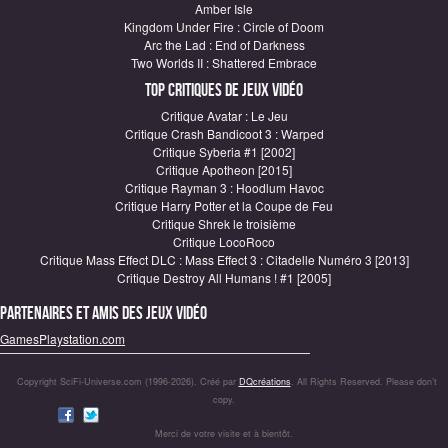
Amber Isle
Kingdom Under Fire : Circle of Doom
Arc the Lad : End of Darkness
Two Worlds II : Shattered Embrace
Top critiques de Jeux vidéo
Critique Avatar : Le Jeu
Critique Crash Bandicoot 3 : Warped
Critique Syberia #1 [2002]
Critique Apotheon [2015]
Critique Rayman 3 : Hoodlum Havoc
Critique Harry Potter et la Coupe de Feu
Critique Shrek le troisième
Critique LocoRoco
Critique Mass Effect DLC : Mass Effect 3 : Citadelle Numéro 3 [2013]
Critique Destroy All Humans ! #1 [2005]
Partenaires et amis des jeux vidéo
GamesPlaystation.com
Copyright SciFi-Universe.com (1996-2026). Créé par
DQcréations
. All Rights Reserved. Please don’t
copy.
Merci de votre visite et à bientôt.