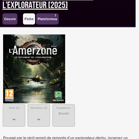
l'Explorateur [2025]
3
Oeuvre
Fiche
Plateformes
Staff (
0
)
Membres (
0
)
Impatience
Bientôt
-
-
Poussé par le récit rempli de remords d’un explorateur déchu, incarnez un