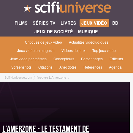
FILMS
SÉRIES TV
LIVRES
JEUX VIDÉO
BD
JEUX DE SOCIÉTÉ
MUSIQUE
Critiques de jeux vidéo
Actualités vidéoludiques
Jeux vidéo en magasin
Vidéos de jeux
Top jeux vidéo
Jeux vidéo par thèmes
Concepteurs
Personnages
Editeurs
Screenshots
Citations
Anecdotes
Références
Agenda
Scifi-Universe.com
l'oeuvre L'Amerzone
L'Amerzone - Le Testament de l'Explorateur [2025]
L'Amerzone - Le Testament de