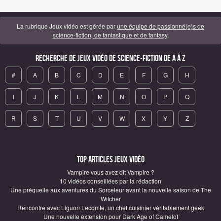
La rubrique Jeux vidéo est gérée par
une équipe de passionné(e)s de
science-fiction, de fantastique et de fantasy
.
Recherche de Jeux vidéo de science-fiction de A à Z
#
A
B
C
D
E
F
G
H
I
J
K
L
M
N
O
P
Q
R
S
T
U
V
W
X
Y
Z
Top articles Jeux vidéo
Vampire vous avez dit Vampire ?
10 vidéos conseillées par la rédaction
Une préquelle aux aventures du Sorceleur avant la nouvelle saison de The
Witcher
Rencontre avec Liguori Lecomte, un chef cuisinier véritablement geek
Une nouvelle extension pour Dark Age of Camelot