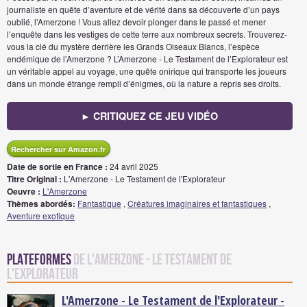
journaliste en quête d’aventure et de vérité dans sa découverte d’un pays
oublié, l’Amerzone ! Vous allez devoir plonger dans le passé et mener
l’enquête dans les vestiges de cette terre aux nombreux secrets. Trouverez-
vous la clé du mystère derrière les Grands Oiseaux Blancs, l’espèce
endémique de l’Amerzone ? L’Amerzone - Le Testament de l’Explorateur est
un véritable appel au voyage, une quête onirique qui transporte les joueurs
dans un monde étrange rempli d’énigmes, où la nature a repris ses droits.
► CRITIQUEZ CE JEU VIDÉO
Rechercher sur Amazon.fr
Date de sortie en France :
24 avril 2025
Titre Original :
L'Amerzone - Le Testament de l'Explorateur
Oeuvre :
L'Amerzone
Thèmes abordés:
Fantastique
,
Créatures imaginaires et fantastiques
,
Aventure exotique
Plateformes
de L'Amerzone - Le Testament de
l'Explorateur
L'Amerzone - Le Testament de l'Explorateur -