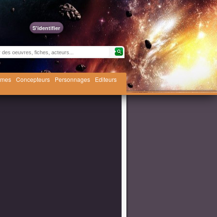
S'identifier
èmes
Concepteurs
Personnages
Editeurs