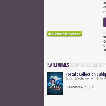
m
en
po
D
Rechercher sur Amazon.fr
Ti
O
C
T
Plateformes
de Portal : Collectio
Portal : Collection Cubi
Jeu en téléchargement Nintendo
Prix conseillé : 18,99€