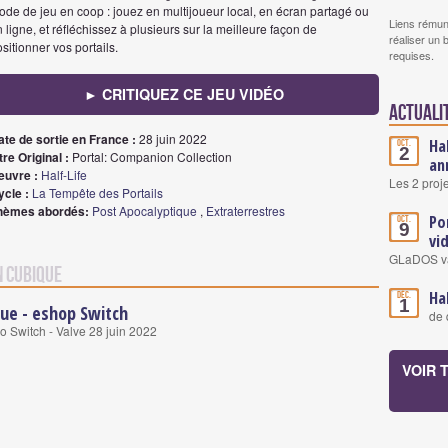
ode de jeu en coop : jouez en multijoueur local, en écran partagé ou
Liens rémun
 ligne, et réfléchissez à plusieurs sur la meilleure façon de
réaliser un 
sitionner vos portails.
requises.
► CRITIQUEZ CE JEU VIDÉO
Actuali
ate de sortie en France :
28 juin 2022
Ha
Oct.
2
tre Original :
Portal: Companion Collection
an
euvre :
Half-Life
Les 2 proje
ycle :
La Tempête des Portails
hèmes abordés:
Post Apocalyptique
,
Extraterrestres
Por
Oct.
9
vi
GLaDOS va 
n Cubique
Ha
Déc.
1
que - eshop Switch
de 
 Switch - Valve 28 juin 2022
VOIR 