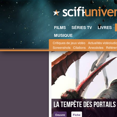
FILMS
SÉRIES TV
LIVRES
MUSIQUE
Critiques de jeux vidéo
Actualités vidéoludi
Scifi-Universe.com
la saga Half-Life
Jeux Vi
Screenshots
Citations
Anecdotes
Référe
La Tempête des Portails 
Oeuvre
Fiche