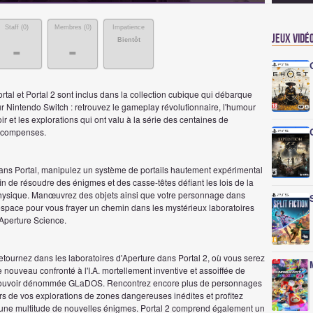
Staff (
0
)
Membres (
0
)
Impatience
Jeux vidé
Bientôt
-
-
rtal et Portal 2 sont inclus dans la collection cubique qui débarque
r Nintendo Switch : retrouvez le gameplay révolutionnaire, l'humour
ir et les explorations qui ont valu à la série des centaines de
écompenses.
ans Portal, manipulez un système de portails hautement expérimental
in de résoudre des énigmes et des casse-têtes défiant les lois de la
hysique. Manœuvrez des objets ainsi que votre personnage dans
'espace pour vous frayer un chemin dans les mystérieux laboratoires
'Aperture Science.
tournez dans les laboratoires d'Aperture dans Portal 2, où vous serez
 nouveau confronté à l'I.A. mortellement inventive et assoiffée de
ouvoir dénommée GLaDOS. Rencontrez encore plus de personnages
rs de vos explorations de zones dangereuses inédites et profitez
'une multitude de nouvelles énigmes. Portal 2 comprend également un