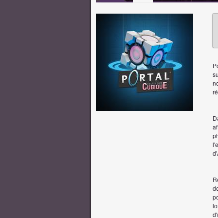
Po
su
no
r
D
af
p
l
d
Re
de
p
lo
d