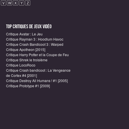
V
W
X
Y
Z
Top critiques de Jeux vidéo
Critique Avatar : Le Jeu
Critique Rayman 3 : Hoodlum Havoc
Critique Crash Bandicoot 3 : Warped
Critique Apotheon [2015]
Critique Harry Potter et la Coupe de Feu
Critique Shrek le troisième
Critique LocoRoco
Critique Crash bandicoot : La Vengeance
de Cortex #4 [2001]
Critique Destroy All Humans ! #1 [2005]
Critique Prototype #1 [2009]