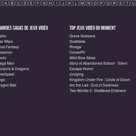
#
A
B
C
D
E
F
G
H
I
J
K
L
M
N
O
P
Q
R
S
T
U
randes sagas de Jeux vidéo
Top Jeux vidéo du moment
ario
Grave Seasons
tar Wars
Duskfade
inal Fantasy
Rivage
okémon
CloverPit
onic
Wild Blue Skies
ega Man
Story of Abandoned School - Silent
onjons & Dragons
Escape Horror
verQuest
Undying
ego
Kingdom Under Fire : Circle of Doom
ragon Ball
Arc the Lad : End of Darkness
Two Worlds II : Shattered Embrace