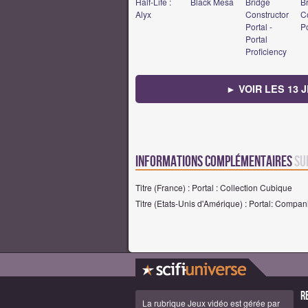
Half-Life :
Black Mesa
Bridge
B
Alyx
Constructor
C
Portal -
Po
Portal
Proficiency
► VOIR LES 13 
Informations complémentaires
su
Titre (France) : Portal : Collection Cubique
Titre (Etats-Unis d'Amérique) : Portal: Compan
R
La rubrique Jeux vidéo est gérée par