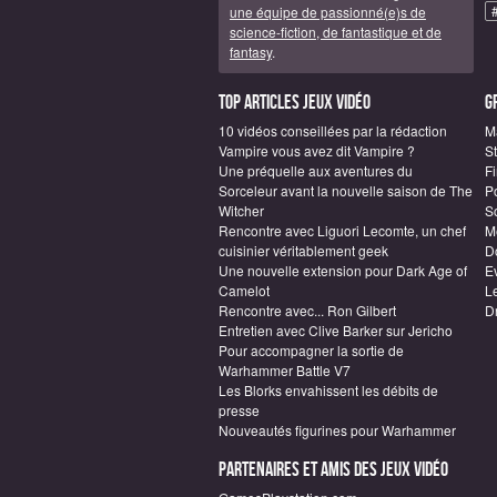
une équipe de passionné(e)s de
science-fiction, de fantastique et de
fantasy
.
Top articles Jeux vidéo
G
10 vidéos conseillées par la rédaction
M
Vampire vous avez dit Vampire ?
S
Une préquelle aux aventures du
F
Sorceleur avant la nouvelle saison de The
P
Witcher
S
Rencontre avec Liguori Lecomte, un chef
M
cuisinier véritablement geek
D
Une nouvelle extension pour Dark Age of
E
Camelot
L
Rencontre avec... Ron Gilbert
D
Entretien avec Clive Barker sur Jericho
Pour accompagner la sortie de
Warhammer Battle V7
Les Blorks envahissent les débits de
presse
Nouveautés figurines pour Warhammer
Partenaires et amis des jeux vidéo