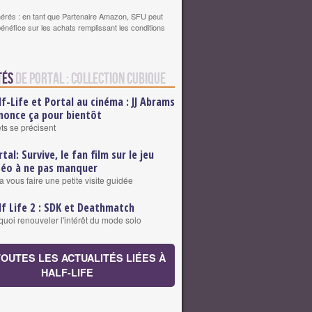
érés : en tant que Partenaire Amazon, SFU peut
bénéfice sur les achats remplissant les conditions
tés
de Portal : Collection Cubique
lf-Life et Portal au cinéma : JJ Abrams
nonce ça pour bientôt
ts se précisent
tal: Survive, le fan film sur le jeu
déo à ne pas manquer
vous faire une petite visite guidée
lf Life 2 : SDK et Deathmatch
quoi renouveler l'intérêt du mode solo
TOUTES LES ACTUALITÉS LIÉES À
HALF-LIFE