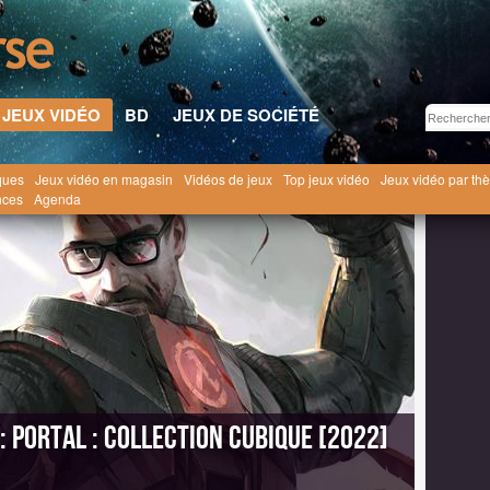
JEUX VIDÉO
BD
JEUX DE SOCIÉTÉ
ques
Jeux vidéo en magasin
Vidéos de jeux
Top jeux vidéo
Jeux vidéo par th
déo
La Tempête des Portails
Portal : Collection Cubique [2022]
nces
Agenda
: Portal : Collection Cubique [2022]