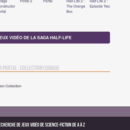
ridge
Portal 2
Portal
Half-Life 2 :
Half-Life 2 :
onstructor
The Orange
Episode Two
rtal
Box
JEUX VIDÉO DE LA SAGA HALF-LIFE
r Portal : Collection Cubique
ion Collection
echerche de Jeux vidéo de science-fiction de A à Z