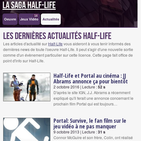
La saga Half-Life
14
Oeuvre
Jeux Vidéo
Actualités
Les dernières actualités Half-Life
Les articles d'actualité sur
Half-Life
vous aideront à vous tenir informés des
dernières news de toute l'oeuvre Half-Life. Il peut s'agir d'une nouvelle sortie
comme d'un évènement particulier sur cette licence. Cette page fait office de
point d'info sur Half-Life.
Half-Life et Portal au cinéma : JJ
Abrams annonce ça pour bientôt
2 octobre 2016 | Lecture :
52 s
D'après le site IGN, J.J. Abrams a récemment
expliqué qu'il ferait une annonce concernant le
prochain film Portal qui est toujours…
Portal: Survive, le fan film sur le
jeu vidéo à ne pas manquer
9 octobre 2013 | Lecture :
31 s
Connor McGuire et son frère, Colin, ont réalisé