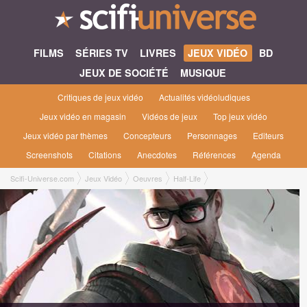
FILMS
SÉRIES TV
LIVRES
JEUX VIDÉO
BD
JEUX DE SOCIÉTÉ
MUSIQUE
Critiques de jeux vidéo
Actualités vidéoludiques
Jeux vidéo en magasin
Vidéos de jeux
Top jeux vidéo
Jeux vidéo par thèmes
Concepteurs
Personnages
Editeurs
Screenshots
Citations
Anecdotes
Références
Agenda
Scifi-Universe.com
Jeux Vidéo
Oeuvres
Half-Life