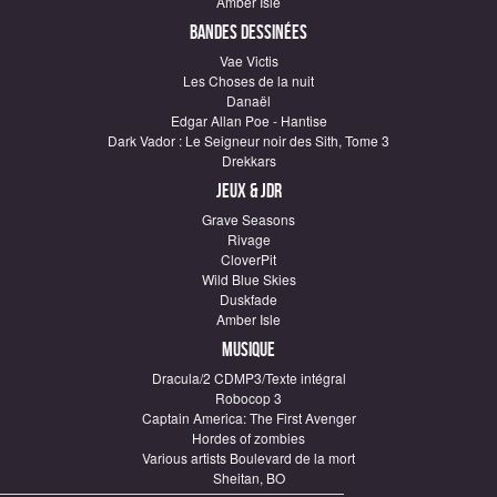
Amber Isle
Bandes dessinées
Vae Victis
Les Choses de la nuit
Danaël
Edgar Allan Poe - Hantise
Dark Vador : Le Seigneur noir des Sith, Tome 3
Drekkars
Jeux & JDR
Grave Seasons
Rivage
CloverPit
Wild Blue Skies
Duskfade
Amber Isle
Musique
Dracula/2 CDMP3/Texte intégral
Robocop 3
Captain America: The First Avenger
Hordes of zombies
Various artists Boulevard de la mort
Sheitan, BO