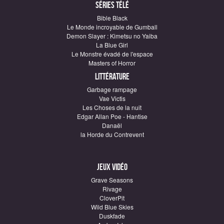
Séries télé
Bible Black
Le Monde incroyable de Gumball
Demon Slayer : Kimetsu no Yaiba
La Blue Girl
Le Monstre évadé de l'espace
Masters of Horror
Littérature
Garbage rampage
Vae Victis
Les Choses de la nuit
Edgar Allan Poe - Hantise
Danaël
la Horde du Contrevent
Jeux vidéo
Grave Seasons
Rivage
CloverPit
Wild Blue Skies
Duskfade