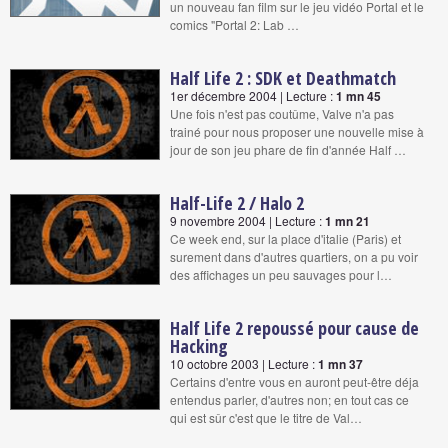
un nouveau fan film sur le jeu vidéo Portal et le
comics "Portal 2: Lab …
Half Life 2 : SDK et Deathmatch
1er décembre 2004 | Lecture :
1 mn 45
Une fois n'est pas coutûme, Valve n'a pas
trainé pour nous proposer une nouvelle mise à
jour de son jeu phare de fin d'année Half …
Half-Life 2 / Halo 2
9 novembre 2004 | Lecture :
1 mn 21
Ce week end, sur la place d'italie (Paris) et
surement dans d'autres quartiers, on a pu voir
des affichages un peu sauvages pour l…
Half Life 2 repoussé pour cause de
Hacking
10 octobre 2003 | Lecture :
1 mn 37
Certains d'entre vous en auront peut-être déja
entendus parler, d'autres non; en tout cas ce
qui est sûr c'est que le titre de Val…