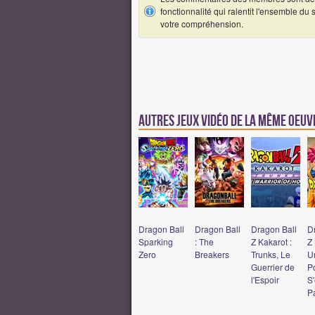
fonctionnalité qui ralentit l'ensemble du
votre compréhension.
Autres jeux vidéo de la même oeu
Dragon Ball
Dragon Ball
Dragon Ball
D
Sparking
: The
Z Kakarot :
Z 
Zero
Breakers
Trunks, Le
U
Guerrier de
P
l'Espoir
S'
Pa