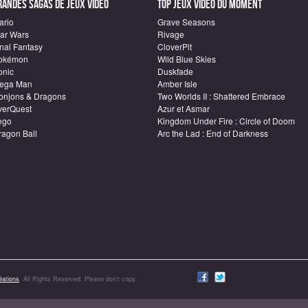
randes sagas de Jeux vidéo
Top Jeux vidéo du moment
ario
Grave Seasons
tar Wars
Rivage
inal Fantasy
CloverPit
okémon
Wild Blue Skies
onic
Duskfade
ega Man
Amber Isle
onjons & Dragons
Two Worlds II : Shattered Embrace
verQuest
Azur et Asmar
ego
Kingdom Under Fire : Circle of Doom
ragon Ball
Arc the Lad : End of Darkness
ations
. All Rights Reserved. Please don’t copy.