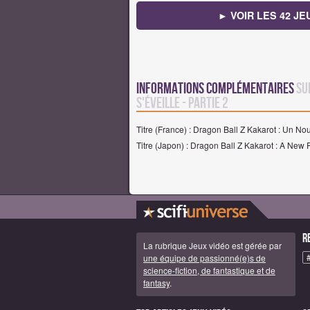
► VOIR LES 42 J
Informations complémentaires
su
S'éveille - Partie 2
Titre (France) : Dragon Ball Z Kakarot : Un Nou
Titre (Japon) : Dragon Ball Z Kakarot : A New
R
La rubrique Jeux vidéo est gérée par
une équipe de passionné(e)s de
science-fiction, de fantastique et de
fantasy
.