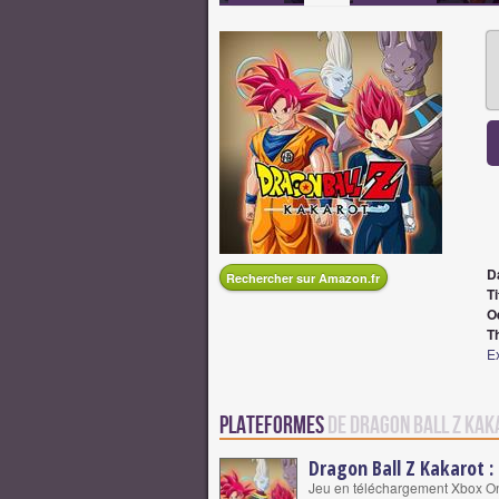
D
Rechercher sur Amazon.fr
Ti
O
T
Ex
Plateformes
de Dragon Ball Z Kaka
Dragon Ball Z Kakarot : 
Jeu en téléchargement Xbox O