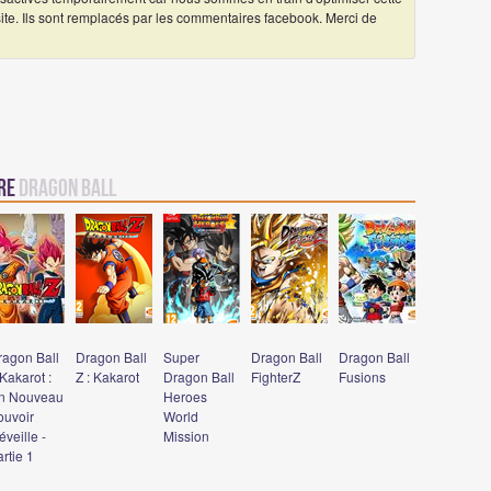
 site. Ils sont remplacés par les commentaires facebook. Merci de
vre
Dragon Ball
ragon Ball
Dragon Ball
Super
Dragon Ball
Dragon Ball
Kakarot :
Z : Kakarot
Dragon Ball
FighterZ
Fusions
n Nouveau
Heroes
ouvoir
World
éveille -
Mission
rtie 1