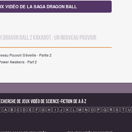
EUX VIDÉO DE LA SAGA DRAGON BALL
r Dragon Ball Z Kakarot : Un Nouveau Pouvoir
veau Pouvoir S'éveille - Partie 2
 Power Awakens - Part 2
echerche de Jeux vidéo de science-fiction de A à Z
#
A
B
C
D
E
F
G
H
I
J
K
L
M
N
O
P
Q
R
S
T
U