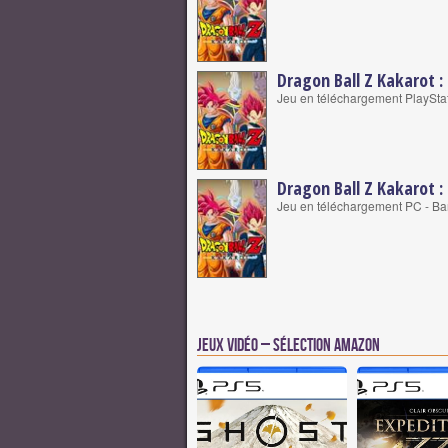
Dragon Ball Z Kakarot : 
Jeu en téléchargement PlaySta
Dragon Ball Z Kakarot : 
Jeu en téléchargement PC - B
Jeux vidéo – Sélection Amazon