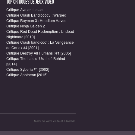
Top critiques de Jeux vidéo
Critique Avatar : Le Jeu
Critique Crash Bandicoot 3 : Warped
Critique Rayman 3 : Hoodlum Havoc
Critique Ninja Gaiden 2
Critique Red Dead Redemption : Undead
Nightmare [2010]
Critique Crash bandicoot : La Vengeance
de Cortex #4 [2001]
Critique Destroy All Humans ! #1 [2005]
Critique The Last of Us : Left Behind
[2014]
Critique Syberia #1 [2002]
Critique Apotheon [2015]
Merci de votre visite et à bientôt.