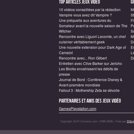
Top articles Jeux vidéo
G
10 vidéos conseillées par la rédaction
M
Vampire vous avez dit Vampire ?
S
Une préquelle aux aventures du
F
Sorceleur avant la nouvelle saison de The
P
Witcher
S
Rencontre avec Liguori Lecomte, un chef
M
cuisinier véritablement geek
D
Une nouvelle extension pour Dark Age of
E
Camelot
L
Rencontre avec... Ron Gilbert
D
Entretien avec Clive Barker sur Jericho
Les Blorks envahissent les débits de
presse
Journal de Bord : Conférence Disney &
Avant-première mondiale
Fallout 3 : Mothership Zeta se dévoile
Partenaires et amis des jeux vidéo
GamesPlaystation.com
Copyright SciFi-Universe.com (1996-2026). Créé par
DQcré