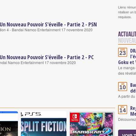
Liens rémun
réaliser un 
requises.
Un Nouveau Pouvoir S'éveille - Partie 2 - PSN
tion 4 - Bandai Namco Entertainment 17 novembre 2020
Actuali
Nouveau 
DR
Avril
23
l'
Un Nouveau Pouvoir S'éveille - Partie 2 - PC
Goku et
andai Namco Entertainment 17 novembre 2020
Le manga c
des révéla
Ba
Jan.
10
dé
A partir du
Re
Nov.
14
Me
Découvrez l
VOIR 