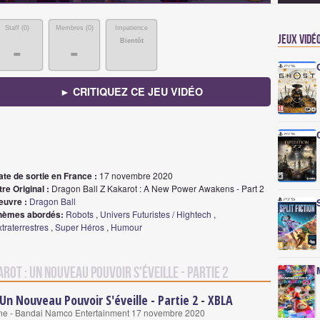
Staff (
0
)
Membres (
0
)
Impatience
Jeux vidé
Bientôt
-
-
► CRITIQUEZ CE JEU VIDÉO
ate de sortie en France :
17 novembre 2020
tre Original :
Dragon Ball Z Kakarot : A New Power Awakens - Part 2
euvre :
Dragon Ball
hèmes abordés:
Robots
,
Univers Futuristes / Hightech
,
traterrestres
,
Super Héros
,
Humour
rot : Un Nouveau Pouvoir S'éveille - Partie 2
Un Nouveau Pouvoir S'éveille - Partie 2 - XBLA
ne - Bandai Namco Entertainment 17 novembre 2020