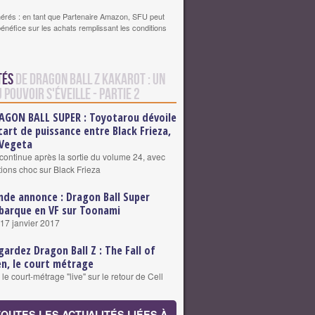
érés : en tant que Partenaire Amazon, SFU peut
bénéfice sur les achats remplissant les conditions
tés
de Dragon Ball Z Kakarot : Un
Pouvoir S'éveille - Partie 2
AGON BALL SUPER : Toyotarou dévoile
écart de puissance entre Black Frieza,
 Vegeta
ontinue après la sortie du volume 24, avec
tions choc sur Black Frieza
nde annonce : Dragon Ball Super
barque en VF sur Toonami
 17 janvier 2017
gardez Dragon Ball Z : The Fall of
n, le court métrage
e court-métrage "live" sur le retour de Cell
TOUTES LES ACTUALITÉS LIÉES À