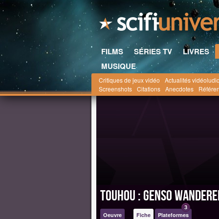
FILMS
SÉRIES TV
LIVRES
MUSIQUE
Critiques de jeux vidéo
Actualités vidéoludi
Scifi-Universe.com
l'oeuvre Touhou
Jeux Vid
Screenshots
Citations
Anecdotes
Référe
Touhou : Genso Wandere
3
Oeuvre
Fiche
Plateformes