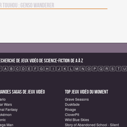
r Touhou : Genso Wanderer
echerche de Jeux vidéo de science-fiction de A à Z
#
A
B
C
D
E
F
G
H
I
J
K
L
M
N
O
P
Q
R
S
T
U
randes sagas de Jeux vidéo
Top Jeux vidéo du moment
ario
Grave Seasons
tar Wars
Duskfade
inal Fantasy
Rivage
okémon
CloverPit
onic
Wild Blue Skies
ega Man
Story of Abandoned School - Silent