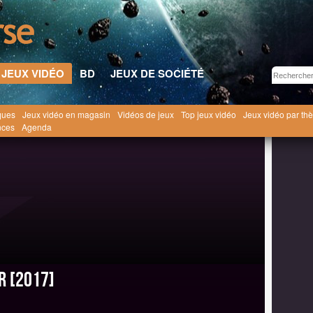
JEUX VIDÉO
BD
JEUX DE SOCIÉTÉ
ques
Jeux vidéo en magasin
Vidéos de jeux
Top jeux vidéo
Jeux vidéo par th
éo
Touhou Genso Wanderer
Touhou : Genso Wanderer [2017]
nces
Agenda
r [2017]