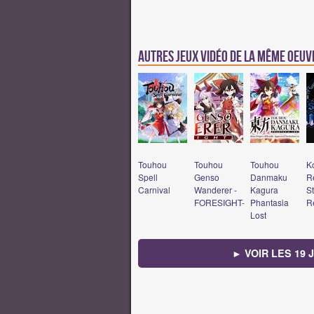
Autres jeux vidéo de la même oeu
Touhou
Touhou
Touhou
K
Spell
Genso
Danmaku
Re
Carnival
Wanderer -
Kagura
St
FORESIGHT-
Phantasia
R
Lost
► VOIR LES 19