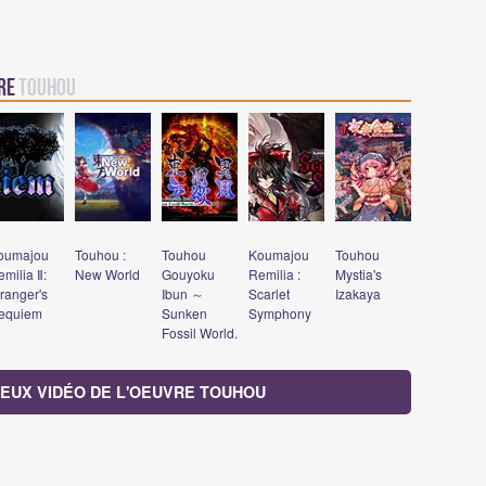
vre
Touhou
oumajou
Touhou :
Touhou
Koumajou
Touhou
milia Ⅱ:
New World
Gouyoku
Remilia :
Mystia's
ranger's
Ibun ～
Scarlet
Izakaya
equiem
Sunken
Symphony
Fossil World.
 JEUX VIDÉO DE L'OEUVRE TOUHOU