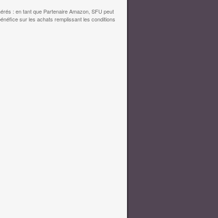
érés : en tant que Partenaire Amazon, SFU peut
bénéfice sur les achats remplissant les conditions