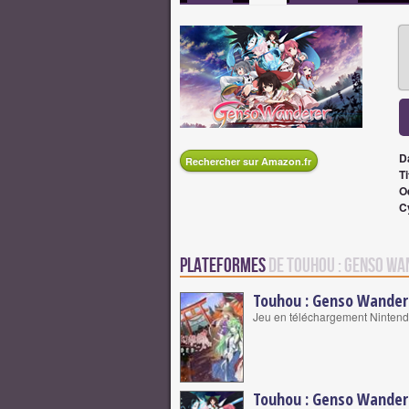
D
Rechercher sur Amazon.fr
Ti
O
C
Plateformes
de Touhou : Genso W
Touhou : Genso Wander
Jeu en téléchargement Nintend
Touhou : Genso Wander