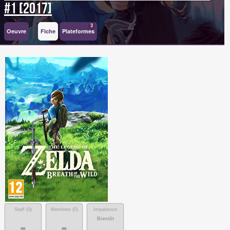
#1 [2017]
3
Oeuvre
Fiche
Plateformes
Staff (
0
)
Membres (
0
)
Impatience
Bientôt
-
-