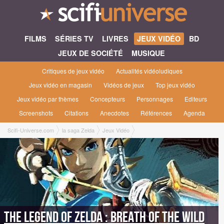
FILMS
SÉRIES TV
LIVRES
JEUX VIDÉO
BD
JEUX DE SOCIÉTÉ
MUSIQUE
Critiques de jeux vidéo
Actualités vidéoludiques
Jeux vidéo en magasin
Vidéos de jeux
Top jeux vidéo
Jeux vidéo par thèmes
Concepteurs
Personnages
Editeurs
Screenshots
Citations
Anecdotes
Références
Agenda
Scifi-Universe.com
la saga Zelda
Jeux Vidéo
The Legend of Zelda : Breath of the Wild #1 [2017]
The Legend of Zelda : Breath of the Wild