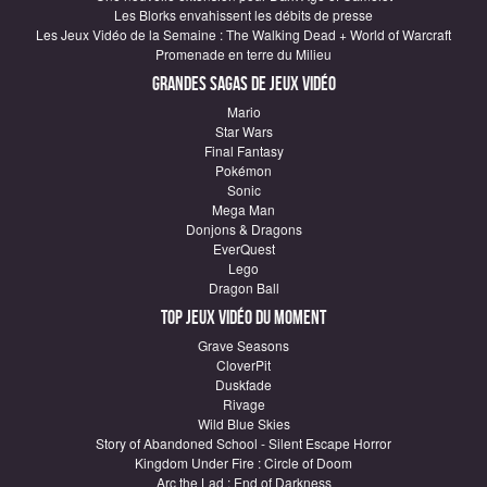
Les Blorks envahissent les débits de presse
Les Jeux Vidéo de la Semaine : The Walking Dead + World of Warcraft
Promenade en terre du Milieu
Grandes sagas de Jeux vidéo
Mario
Star Wars
Final Fantasy
Pokémon
Sonic
Mega Man
Donjons & Dragons
EverQuest
Lego
Dragon Ball
Top Jeux vidéo du moment
Grave Seasons
CloverPit
Duskfade
Rivage
Wild Blue Skies
Story of Abandoned School - Silent Escape Horror
Kingdom Under Fire : Circle of Doom
Arc the Lad : End of Darkness