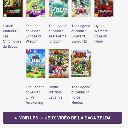
Hyrule
The Legend
The Legend
The Legend
Hyrule
Warriors :
of Zelda :
of Zelda :
of Zelda :
Warriors :
Les
Echoes of
Tears of the
Skyward
L'Ère du
Chroniques
Wisdom
Kingdom
Sword HD
Fléau
du Sceau
The Legend
Hyrule
The Legend
of Zelda :
Warriors
of Zelda: Tri
Link's
Legends
Force
Awakening
Heroes
► VOIR LES 31 JEUX VIDÉO DE LA SAGA ZELDA