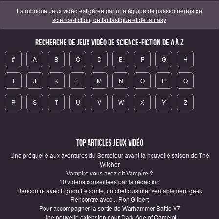
La rubrique Jeux vidéo est gérée par
une équipe de passionné(e)s de
science-fiction, de fantastique et de fantasy
.
Recherche de Jeux vidéo de science-fiction de A à Z
#
A
B
C
D
E
F
G
H
I
J
K
L
M
N
O
P
Q
R
S
T
U
V
W
X
Y
Z
Top articles Jeux vidéo
Une préquelle aux aventures du Sorceleur avant la nouvelle saison de The
Witcher
Vampire vous avez dit Vampire ?
10 vidéos conseillées par la rédaction
Rencontre avec Liguori Lecomte, un chef cuisinier véritablement geek
Rencontre avec... Ron Gilbert
Pour accompagner la sortie de Warhammer Battle V7
Une nouvelle extension pour Dark Age of Camelot