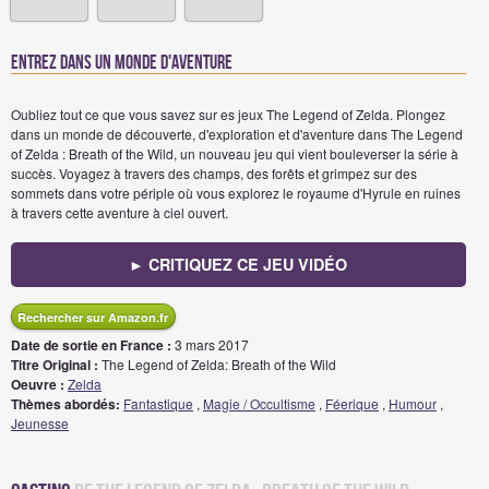
ENTREZ DANS UN MONDE D'AVENTURE
Oubliez tout ce que vous savez sur es jeux The Legend of Zelda. Plongez
dans un monde de découverte, d'exploration et d'aventure dans The Legend
of Zelda : Breath of the Wild, un nouveau jeu qui vient bouleverser la série à
succès. Voyagez à travers des champs, des forêts et grimpez sur des
sommets dans votre périple où vous explorez le royaume d'Hyrule en ruines
à travers cette aventure à ciel ouvert.
► CRITIQUEZ CE JEU VIDÉO
Rechercher sur Amazon.fr
Date de sortie en France :
3 mars 2017
Titre Original :
The Legend of Zelda: Breath of the Wild
Oeuvre :
Zelda
Thèmes abordés:
Fantastique
,
Magie / Occultisme
,
Féerique
,
Humour
,
Jeunesse