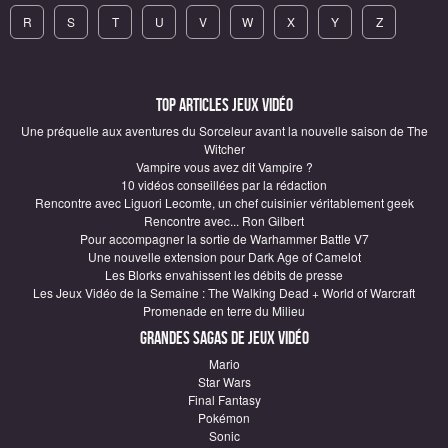
R
S
T
U
V
W
X
Y
Z
Top articles Jeux vidéo
Une préquelle aux aventures du Sorceleur avant la nouvelle saison de The
Witcher
Vampire vous avez dit Vampire ?
10 vidéos conseillées par la rédaction
Rencontre avec Liguori Lecomte, un chef cuisinier véritablement geek
Rencontre avec... Ron Gilbert
Pour accompagner la sortie de Warhammer Battle V7
Une nouvelle extension pour Dark Age of Camelot
Les Blorks envahissent les débits de presse
Les Jeux Vidéo de la Semaine : The Walking Dead + World of Warcraft
Promenade en terre du Milieu
Grandes sagas de Jeux vidéo
Mario
Star Wars
Final Fantasy
Pokémon
Sonic