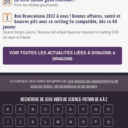
20
Pour les rôlistes gourmands
Bon Brancalonia 2022 à vous ! Bonnes affaires, santé et
Jan.
1
bourres pifs avec ce setting 5e compatible, dès ce 04
janvier
Quand Sergio Leone, Terence Hill et Bud Spencer inspirent un setting DD5
de cape et d'épée
VOIR TOUTES LES ACTUALITÉS LIÉES À DONJONS &
DRAGONS
La rubrique Jeux vidéo est gérée par
une équipe de passionné(e)s de
science-fiction, de fantastique et de fantasy
.
Recherche de Jeux vidéo de science-fiction de A à Z
#
A
B
C
D
E
F
G
H
I
J
K
L
M
N
O
P
Q