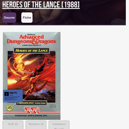
Heroes of the Lance [1988]
Oeuvre
Fiche
Staff (
0
)
Membres (
0
)
Impatience