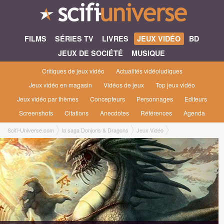
FILMS
SÉRIES TV
LIVRES
JEUX VIDÉO
BD
JEUX DE SOCIÉTÉ
MUSIQUE
Critiques de jeux vidéo
Actualités vidéoludiques
Jeux vidéo en magasin
Vidéos de jeux
Top jeux vidéo
Jeux vidéo par thèmes
Concepteurs
Personnages
Editeurs
Screenshots
Citations
Anecdotes
Références
Agenda
Scifi-Universe.com
la saga Donjons & Dragons
Jeux Vidéo
Heroes of the Lance [1988]