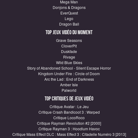
Mega Man
Donjons & Dragons
EverQuest
Lego
Dragon Ball
Top Jeux vidéo du moment
Grave Seasons
CloverPit
Duskfade
Rivage
Wild Blue Skies
Story of Abandoned School - Silent Escape Horror
Kingdom Under Fire : Circle of Doom
Arc the Lad : End of Darkness
Amber Isle
Palworld
Top critiques de Jeux vidéo
Critique Avatar : Le Jeu
Critique Crash Bandicoot 3 : Warped
Critique LocoRoco
Critique Rayman Revolution #2 [2000]
Critique Rayman 3 : Hoodlum Havoc
Critique Mass Effect DLC : Mass Effect 3 : Citadelle Numéro 3 [2013]