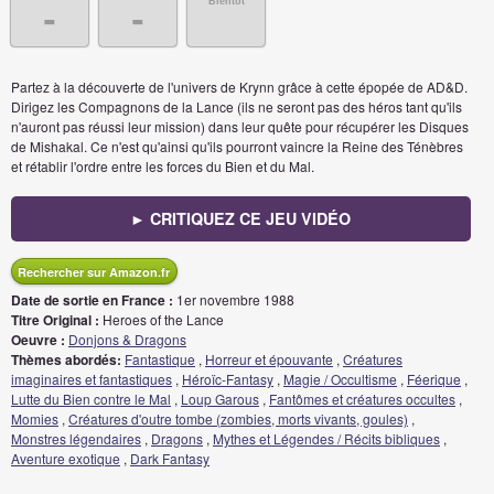
Bientôt
-
-
Partez à la découverte de l'univers de Krynn grâce à cette épopée de AD&D.
Dirigez les Compagnons de la Lance (ils ne seront pas des héros tant qu'ils
n'auront pas réussi leur mission) dans leur quête pour récupérer les Disques
de Mishakal. Ce n'est qu'ainsi qu'ils pourront vaincre la Reine des Ténèbres
et rétablir l'ordre entre les forces du Bien et du Mal.
► CRITIQUEZ CE JEU VIDÉO
Rechercher sur Amazon.fr
Date de sortie en France :
1er novembre 1988
Titre Original :
Heroes of the Lance
Oeuvre :
Donjons & Dragons
Thèmes abordés:
Fantastique
,
Horreur et épouvante
,
Créatures
imaginaires et fantastiques
,
Héroïc-Fantasy
,
Magie / Occultisme
,
Féerique
,
Lutte du Bien contre le Mal
,
Loup Garous
,
Fantômes et créatures occultes
,
Momies
,
Créatures d'outre tombe (zombies, morts vivants, goules)
,
Monstres légendaires
,
Dragons
,
Mythes et Légendes / Récits bibliques
,
Aventure exotique
,
Dark Fantasy