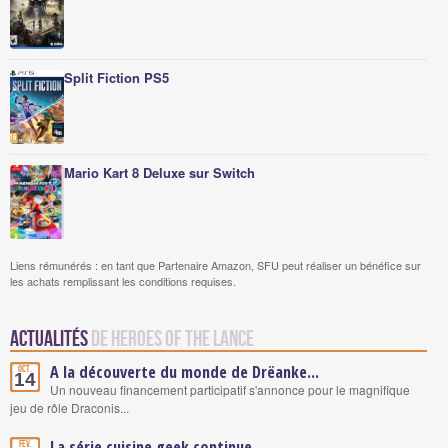
Split Fiction PS5
Mario Kart 8 Deluxe sur Switch
Liens rémunérés : en tant que Partenaire Amazon, SFU peut réaliser un bénéfice sur
les achats remplissant les conditions requises.
Actualités
de Heroes of the Lance
A la découverte du monde de Drëanke...
Oct.
14
Un nouveau financement participatif s'annonce pour le magnifique
jeu de rôle Draconis...
La série cuisine geek continue...
Fév.