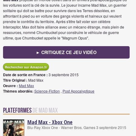
les voitures sont la clé de la survie. Le joueur incarne Mad Max, un guerrier
solitaire qui doit se battre pour survivre dans les Terres désolées, en
affrontant à pied ou en voiture des gangs violents et haineux qui veulent
prendre le contrôle du territoire. Après s'être fait voler son célèbre
Interceptor, Max doit faire alliance avec un mécano étrange, mais plein de
ressources, nommé Chumbucket pour construire le véhicule de guerre
ultime, que Chumbucket appelle le "Magnum Opus".
► CRITIQUEZ CE JEU VIDÉO
Rechercher sur Amazon.fr
Date de sortie en France :
3 septembre 2015
Titre Original :
Mad Max
Oeuvre :
Mad Max
Thèmes abordés:
Science-Fiction
,
Post Apocalyptique
Plateformes
de Mad Max
Mad Max - Xbox One
Blu-Ray Xbox One - Warner Bros. Games 3 septembre 2015