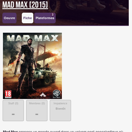
Mad Max [2015]
3
Oeuvre
Fiche
Plateformes
Staff (
0
)
Membres (
0
)
Impatience
Bientôt
-
-
Mad Max
propose un monde ouvert dans un univers post-apocalyptique où