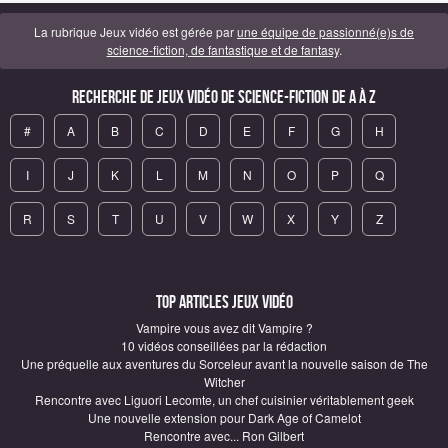
La rubrique Jeux vidéo est gérée par
une équipe de passionné(e)s de
science-fiction, de fantastique et de fantasy
.
Recherche de Jeux vidéo de science-fiction de A à Z
#
A
B
C
D
E
F
G
H
I
J
K
L
M
N
O
P
Q
R
S
T
U
V
W
X
Y
Z
Top articles Jeux vidéo
Vampire vous avez dit Vampire ?
10 vidéos conseillées par la rédaction
Une préquelle aux aventures du Sorceleur avant la nouvelle saison de The
Witcher
Rencontre avec Liguori Lecomte, un chef cuisinier véritablement geek
Une nouvelle extension pour Dark Age of Camelot
Rencontre avec... Ron Gilbert