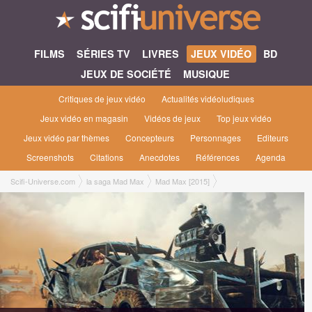
FILMS
SÉRIES TV
LIVRES
JEUX VIDÉO
BD
JEUX DE SOCIÉTÉ
MUSIQUE
Critiques de jeux vidéo
Actualités vidéoludiques
Jeux vidéo en magasin
Vidéos de jeux
Top jeux vidéo
Jeux vidéo par thèmes
Concepteurs
Personnages
Editeurs
Screenshots
Citations
Anecdotes
Références
Agenda
Scifi-Universe.com
la saga Mad Max
Mad Max [2015]