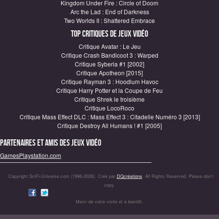
Kingdom Under Fire : Circle of Doom
Arc the Lad : End of Darkness
Two Worlds II : Shattered Embrace
Top critiques de Jeux vidéo
Critique Avatar : Le Jeu
Critique Crash Bandicoot 3 : Warped
Critique Syberia #1 [2002]
Critique Apotheon [2015]
Critique Rayman 3 : Hoodlum Havoc
Critique Harry Potter et la Coupe de Feu
Critique Shrek le troisième
Critique LocoRoco
Critique Mass Effect DLC : Mass Effect 3 : Citadelle Numéro 3 [2013]
Critique Destroy All Humans ! #1 [2005]
Partenaires et amis des jeux vidéo
GamesPlaystation.com
Copyright SciFi-Universe.com (1996-2026). Créé par
DQcréations
. All Rights Reserved. Please don’t
copy.
Merci de votre visite et à bientôt.