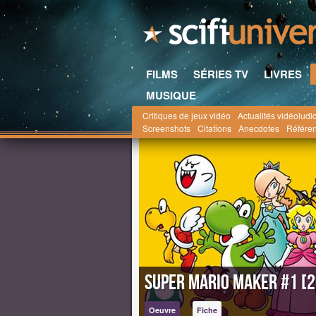
FILMS
SÉRIES TV
LIVRES
MUSIQUE
Critiques de jeux vidéo
Actualités vidéoludi
Scifi-Universe.com
la saga Mario
Jeux Vidéo
Screenshots
Citations
Anecdotes
Référe
Super Mario Maker #1 [
Oeuvre
Fiche