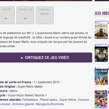
Staff (
0
)
Membres (
0
)
Impatience
Jeux vidé
Bientôt
-
-
u de plateforme sur Wii U. L'expérience Mario ultime est arrivée, et
le regorge de créativité : la vôtre ! Jouez a un nombre quasi illimité de
iveaux de Super Mario, tous uniques car conçus par les joueurs du
onde entier.
► CRITIQUEZ CE JEU VIDÉO
ate de sortie en France :
11 septembre 2015
tre Original :
Super Mario Maker
euvre :
Mario
ycle :
Super Mario Maker
| Volume 1
hèmes abordés:
Fantastique
,
Planet opera
,
Super Héros
,
Humour
,
eunesse
,
Animaux géants / Mangeurs d'hommes