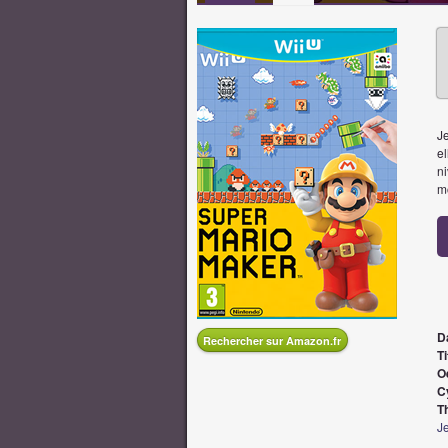
Je
el
n
m
D
Rechercher sur Amazon.fr
Ti
O
C
T
J