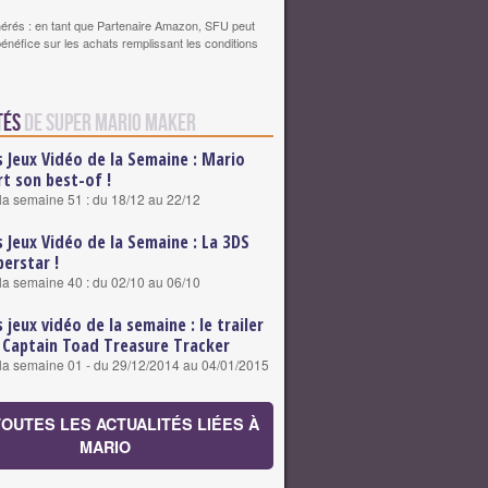
érés : en tant que Partenaire Amazon, SFU peut
bénéfice sur les achats remplissant les conditions
tés
de Super Mario Maker
s Jeux Vidéo de la Semaine : Mario
rt son best-of !
 la semaine 51 : du 18/12 au 22/12
s Jeux Vidéo de la Semaine : La 3DS
perstar !
 la semaine 40 : du 02/10 au 06/10
s jeux vidéo de la semaine : le trailer
 Captain Toad Treasure Tracker
 la semaine 01 - du 29/12/2014 au 04/01/2015
TOUTES LES ACTUALITÉS LIÉES À
MARIO