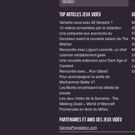
fantasy
.
Top articles Jeux vidéo
G
Vampire vous avez dit Vampire ?
M
10 vidéos conseillées par la rédaction
S
Une préquelle aux aventures du
F
Sorceleur avant la nouvelle saison de The
P
Witcher
S
Rencontre avec Liguori Lecomte, un chef
M
cuisinier véritablement geek
D
Une nouvelle extension pour Dark Age of
E
Camelot
L
Rencontre avec... Ron Gilbert
D
Pour accompagner la sortie de
Warhammer Battle V7
Les Blorks envahissent les débits de
presse
Les Jeux Vidéo de la Semaine : The
Walking Dead + World of Warcraft
Promenade en terre du Milieu
Partenaires et amis des jeux vidéo
GamesPlaystation.com