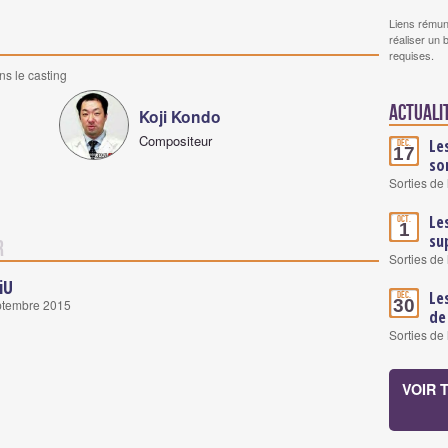
Liens rémun
réaliser un 
requises.
ns le casting
Actuali
Koji Kondo
Compositeur
Le
Déc.
17
so
Sorties de
Le
Oct.
1
su
r
Sorties de
iU
Le
Déc.
30
eptembre 2015
de
Sorties de
VOIR 