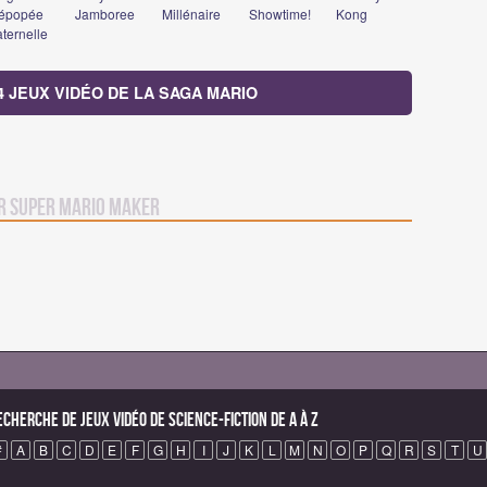
'épopée
Jamboree
Millénaire
Showtime!
Kong
aternelle
4 JEUX VIDÉO DE LA SAGA MARIO
r Super Mario Maker
echerche de Jeux vidéo de science-fiction de A à Z
#
A
B
C
D
E
F
G
H
I
J
K
L
M
N
O
P
Q
R
S
T
U