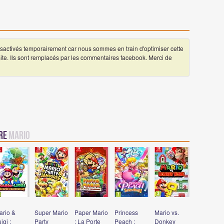
ctivés temporairement car nous sommes en train d'optimiser cette
 site. Ils sont remplacés par les commentaires facebook. Merci de
vre
Mario
ario &
Super Mario
Paper Mario
Princess
Mario vs.
igi :
Party
: La Porte
Peach :
Donkey