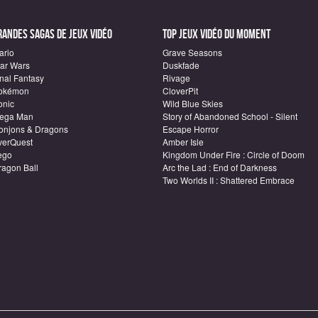
randes sagas de Jeux vidéo
Top Jeux vidéo du moment
ario
Grave Seasons
tar Wars
Duskfade
inal Fantasy
Rivage
okémon
CloverPit
onic
Wild Blue Skies
ega Man
Story of Abandoned School - Silent
onjons & Dragons
Escape Horror
verQuest
Amber Isle
ego
Kingdom Under Fire : Circle of Doom
ragon Ball
Arc the Lad : End of Darkness
Two Worlds II : Shattered Embrace