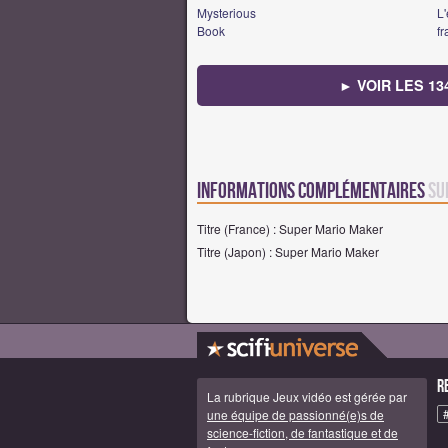
Mysterious
L
Book
fr
► VOIR LES 13
Informations complémentaires
su
Titre (France) : Super Mario Maker
Titre (Japon) : Super Mario Maker
R
La rubrique Jeux vidéo est gérée par
une équipe de passionné(e)s de
science-fiction, de fantastique et de