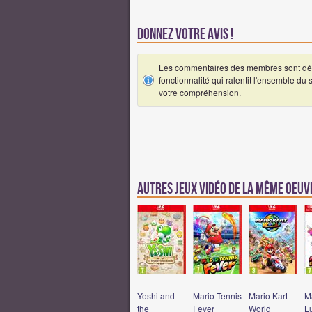
Donnez votre avis !
Les commentaires des membres sont désa
fonctionnalité qui ralentit l'ensemble du
votre compréhension.
Autres jeux vidéo de la même oeu
Yoshi and
Mario Tennis
Mario Kart
M
the
Fever
World
Lu