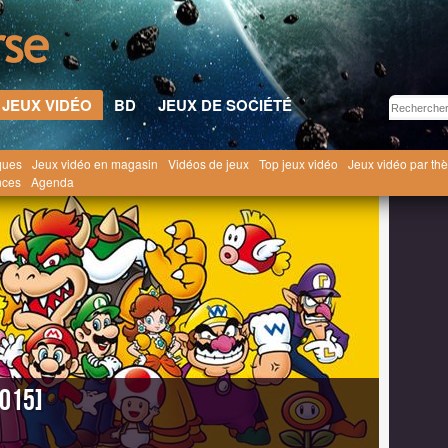
JEUX VIDÉO
BD
JEUX DE SOCIÉTÉ
ques
Jeux vidéo en magasin
Vidéos de jeux
Top jeux vidéo
Jeux vidéo par th
Super Mario Maker
Super Mario Maker #1 [2015]
nces
Agenda
2015]