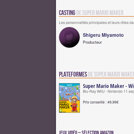
Casting
de Super Mario Maker
Les personnalités principales et leurs rôles da
Shigeru Miyamoto
Producteur
Plateformes
de Super Mario Make
Super Mario Maker - Wi
Blu-Ray WiiU - Nintendo 11 s
Prix conseillé : 49,99€
Jeux vidéo – Sélection Amazon