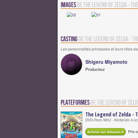
Images
de The Legend of Zelda - Th
Casting
de The Legend of Zelda - T
Les personnalités principales et leurs rôles da
Shigeru Miyamoto
Producteur
Plateformes
de The Legend of Zeld
The Legend of Zelda - 
DVD-Rom WiiU - Nintendo 4 oc
Prix c
Acheter sur Amazon.fr