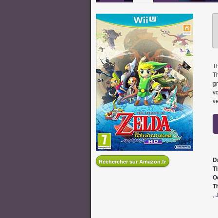
T
T
gr
vo
v
D
Rechercher sur Amazon.fr
Ti
O
T
,