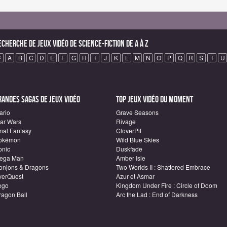
echerche de Jeux vidéo de science-fiction de A à Z
#
A
B
C
D
E
F
G
H
I
J
K
L
M
N
O
P
Q
R
S
T
U
randes sagas de Jeux vidéo
Top Jeux vidéo du moment
ario
Grave Seasons
tar Wars
Rivage
inal Fantasy
CloverPit
okémon
Wild Blue Skies
onic
Duskfade
ega Man
Amber Isle
onjons & Dragons
Two Worlds II : Shattered Embrace
verQuest
Azur et Asmar
ego
Kingdom Under Fire : Circle of Doom
ragon Ball
Arc the Lad : End of Darkness