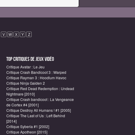
V
W
X
Y
Z
Top critiques de Jeux vidéo
Critique Avatar : Le Jeu
Critique Crash Bandicoot 3 : Warped
Critique Rayman 3 : Hoodlum Havoc
Critique Ninja Gaiden 2
Critique Red Dead Redemption : Undead
Nightmare [2010]
Critique Crash bandicoot : La Vengeance
de Cortex #4 [2001]
Critique Destroy All Humans ! #1 [2005]
Critique The Last of Us : Left Behind
[2014]
Critique Syberia #1 [2002]
Critique Apotheon [2015]