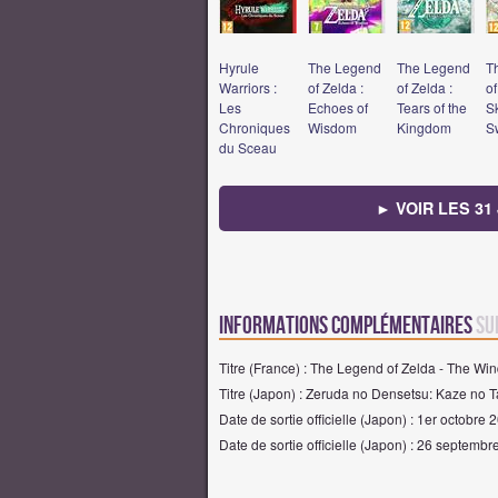
Hyrule
The Legend
The Legend
T
Warriors :
of Zelda :
of Zelda :
of
Les
Echoes of
Tears of the
S
Chroniques
Wisdom
Kingdom
S
du Sceau
► VOIR LES 31
Informations complémentaires
su
Titre (France) : The Legend of Zelda - The W
Titre (Japon) : Zeruda no Densetsu: Kaze no 
Date de sortie officielle (Japon) : 1er octobre 
Date de sortie officielle (Japon) : 26 septemb