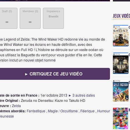
Staff (
0
)
Membres (
0
)
Impatience
Jeux vidé
Bientôt
-
-
he Legend of Zelda: The Wind Waker HD redonne vie au monde de
he Wind Waker sur les écrans en haute définition, avec des
aphismes en Full HD ! L'histoire se déroule sur un vaste océan où
us utilisez la Baguette du vent pour vous guider d'île en île. Cette
ersion inclut un nouvel objet nommé
► CRITIQUEZ CE JEU VIDÉO
ate de sortie en France :
1er octobre 2013
► 3 autres dates
tre Original :
Zeruda no Densetsu: Kaze no Takuto HD
euvre :
Zelda
hèmes abordés:
Fantastique
,
Magie / Occultisme
,
Féerique
,
Humour
Jeunesse