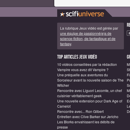
R
La rubrique Jeux vidéo est gérée par
une équipe de passionné(e)s de
science-fiction, de fantastique et de
fantasy
.
Top articles Jeux vidéo
G
10 vidéos conseillées par la rédaction
M
Vampire vous avez dit Vampire ?
S
Une préquelle aux aventures du
F
Sorceleur avant la nouvelle saison de The
P
Witcher
S
Rencontre avec Liguori Lecomte, un chef
M
cuisinier véritablement geek
D
Une nouvelle extension pour Dark Age of
E
Camelot
L
Rencontre avec... Ron Gilbert
D
Entretien avec Clive Barker sur Jericho
Les Blorks envahissent les débits de
presse