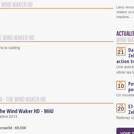
e Wind Waker HD
Liens rémun
réaliser un 
requises.
Actuali
he Wind Waker HD
Wind Wa
ns le casting
Da
Avril
21
Ze
action t
Une aventu
vibrer les 
Po
Déc.
10
po
Un nouvea
a - The Wind Waker HD
E3
Juin
20
The Wind Waker HD - WiiU
Ze
tobre 2013
Retenez vo
onseillé : 69,00€
VOIR 