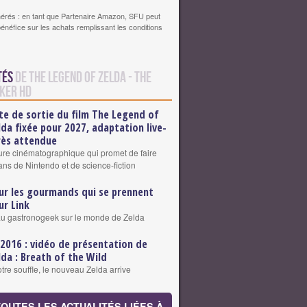
érés : en tant que Partenaire Amazon, SFU peut
bénéfice sur les achats remplissant les conditions
tés
de The Legend of Zelda - The
ker HD
te de sortie du film The Legend of
lda fixée pour 2027, adaptation live-
rès attendue
re cinématographique qui promet de faire
fans de Nintendo et de science-fiction
ur les gourmands qui se prennent
ur Link
u gastronogeek sur le monde de Zelda
 2016 : vidéo de présentation de
lda : Breath of the Wild
tre souffle, le nouveau Zelda arrive
TOUTES LES ACTUALITÉS LIÉES À