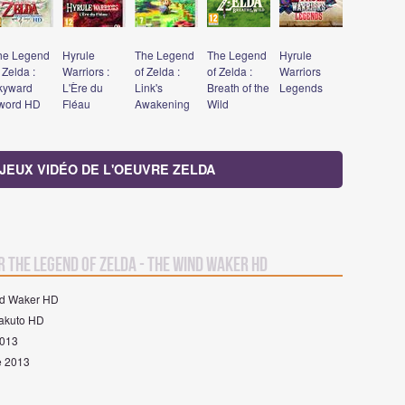
he Legend
Hyrule
The Legend
The Legend
Hyrule
 Zelda :
Warriors :
of Zelda :
of Zelda :
Warriors
kyward
L'Ère du
Link's
Breath of the
Legends
word HD
Fléau
Awakening
Wild
 JEUX VIDÉO DE L'OEUVRE ZELDA
r The Legend of Zelda - The Wind Waker HD
ind Waker HD
Takuto HD
2013
re 2013