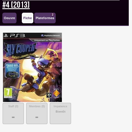
#4 [2013]
2
Oeuvre
Fiche
Plateformes
Staff (
0
)
Membres (
0
)
Impatience
Bientôt
-
-