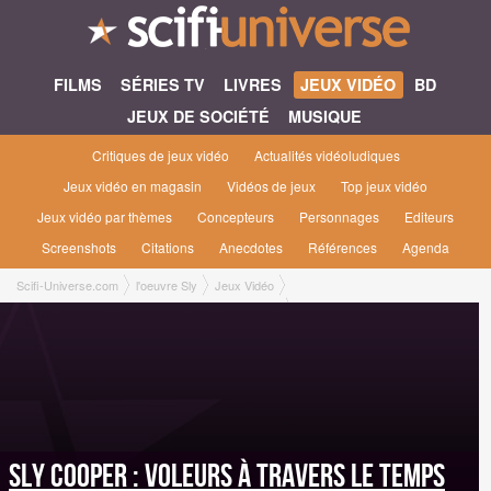
FILMS
SÉRIES TV
LIVRES
JEUX VIDÉO
BD
JEUX DE SOCIÉTÉ
MUSIQUE
Critiques de jeux vidéo
Actualités vidéoludiques
Jeux vidéo en magasin
Vidéos de jeux
Top jeux vidéo
Jeux vidéo par thèmes
Concepteurs
Personnages
Editeurs
Screenshots
Citations
Anecdotes
Références
Agenda
Scifi-Universe.com
l'oeuvre Sly
Jeux Vidéo
Sly Cooper : Voleurs à travers le Temps #4 [2013]
Sly Cooper : Voleurs à travers le Temps