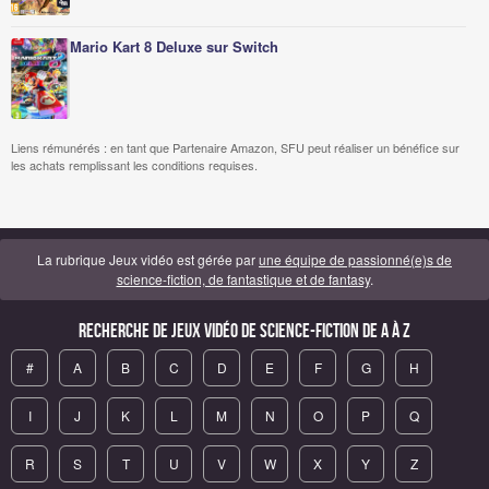
Mario Kart 8 Deluxe sur Switch
Liens rémunérés : en tant que Partenaire Amazon, SFU peut réaliser un bénéfice sur
les achats remplissant les conditions requises.
La rubrique Jeux vidéo est gérée par
une équipe de passionné(e)s de
science-fiction, de fantastique et de fantasy
.
Recherche de Jeux vidéo de science-fiction de A à Z
#
A
B
C
D
E
F
G
H
I
J
K
L
M
N
O
P
Q
R
S
T
U
V
W
X
Y
Z