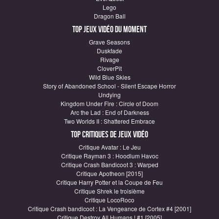
Lego
Dragon Ball
Top Jeux vidéo du moment
Grave Seasons
Duskfade
Rivage
CloverPit
Wild Blue Skies
Story of Abandoned School - Silent Escape Horror
Undying
Kingdom Under Fire : Circle of Doom
Arc the Lad : End of Darkness
Two Worlds II : Shattered Embrace
Top critiques de Jeux vidéo
Critique Avatar : Le Jeu
Critique Rayman 3 : Hoodlum Havoc
Critique Crash Bandicoot 3 : Warped
Critique Apotheon [2015]
Critique Harry Potter et la Coupe de Feu
Critique Shrek le troisième
Critique LocoRoco
Critique Crash bandicoot : La Vengeance de Cortex #4 [2001]
Critique Destroy All Humans ! #1 [2005]