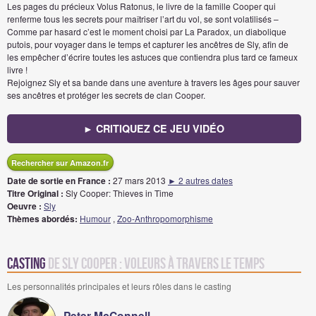
Les pages du précieux Volus Ratonus, le livre de la famille Cooper qui
renferme tous les secrets pour maîtriser l’art du vol, se sont volatilisés –
Comme par hasard c’est le moment choisi par La Paradox, un diabolique
putois, pour voyager dans le temps et capturer les ancêtres de Sly, afin de
les empêcher d’écrire toutes les astuces que contiendra plus tard ce fameux
livre !
Rejoignez Sly et sa bande dans une aventure à travers les âges pour sauver
ses ancêtres et protéger les secrets de clan Cooper.
► CRITIQUEZ CE JEU VIDÉO
Rechercher sur Amazon.fr
Date de sortie en France :
27 mars 2013
► 2 autres dates
Titre Original :
Sly Cooper: Thieves in Time
Oeuvre :
Sly
Thèmes abordés:
Humour
,
Zoo-Anthropomorphisme
Casting
de Sly Cooper : Voleurs à travers le Temps
Les personnalités principales et leurs rôles dans le casting
Peter McConnell