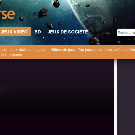
JEUX VIDÉO
BD
JEUX DE SOCIÉTÉ
ques
Jeux vidéo en magasin
Vidéos de jeux
Top jeux vidéo
Jeux vidéo par th
Jeux Vidéo
Of Orcs and Men [2012]
nces
Agenda