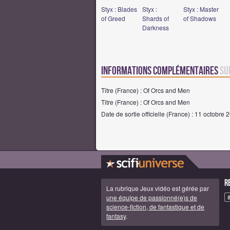
Styx : Blades
Styx :
Styx : Master
of Greed
Shards of
of Shadows
Darkness
Informations complémentaires
su
Titre (France) : Of Orcs and Men
Titre (France) : Of Orcs and Men
Date de sortie officielle (France) : 11 octobre 
R
La rubrique Jeux vidéo est gérée par
une équipe de passionné(e)s de
science-fiction, de fantastique et de
fantasy
.