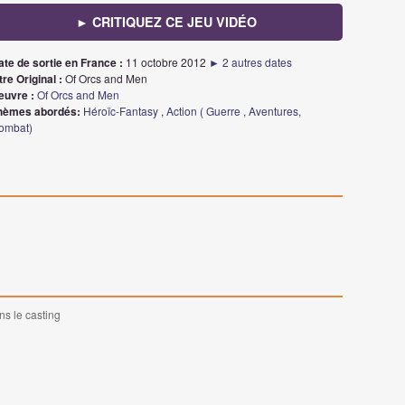
► CRITIQUEZ CE JEU VIDÉO
ate de sortie en France :
11 octobre 2012
► 2 autres dates
tre Original :
Of Orcs and Men
euvre :
Of Orcs and Men
hèmes abordés:
Héroïc-Fantasy
,
Action ( Guerre , Aventures,
ombat)
ns le casting