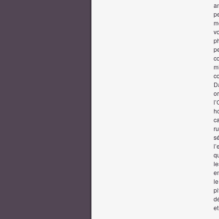
a
p
mê
v
ph
p
co
m
co
D
o
l
ho
ca
r
sé
l
qu
l
e
l
pi
dé
et