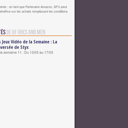
érés : en tant que Partenaire Amazon, SFU peut
bénéfice sur les achats remplissant les conditions
tés
de Of Orcs and Men
s Jeux Vidéo de la Semaine : La
aversée de Styx
 la semaine 11 : Du 13/03 au 17/03