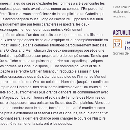
nnées, n’a eu de cesse d’exhorter les hommes à s’élever contre les
Liens rémun
euples à peau verte avant de les mener au combat : l’Empereur lui-
réaliser un 
me. Très vite, vous bénéficierez de la complicité d’un Gobelin qui
requises.
ous accompagnera tout au long de l’aventure. Opposés aussi bien
ysiquement que par leurs caractères respectifs, les deux
ersonnages n’en demeurent pas moins extrêmement
Actuali
mplémentaires. L’un des objectifs pour le joueur sera d’utiliser au
ieux les compétences de ce duo atypique et leur complémentarité en
Le
Mars
12
mbat, ainsi que dans certaines situations particulièrement délicates.
tr
ans Of Orcs and Men, chacun des deux personnages possède une
Sorties de
rientation spécifique et son propre arbre de compétences. Tandis que
’Orc s’affiche comme un puissant guerrier aux capacités physiques
rs normes, le Gobelin dispose, lui, de sombres pouvoirs et de la
pacité à se rendre furtif, en faisant un redoutable assassin. Des
uelles crasseuses des cités s’étendant au pied de l’immense Mur qui
pare le territoire des Orcs de celui des Humains, jusqu'aux confins de
’empire des Hommes, nos deux héros infiltrés devront, au cours d’une
ête épique, affronter les plus grands dangers. Ils communieront avec
es Mages, combattront tueurs et soldats de l’empire des Hommes ou
ncore s’opposeront aux puissantes Sœurs des Complaintes. Alors que
e monde sombre dans le chaos, face à une humanité cruelle et sans
tié prête à exterminer et asservir Orcs et Gobelins, ce duo étonnant et
tonnant sera la dernière chance pour changer le cours de l’histoire
, peut- être, ramener la paix entre les peuples.