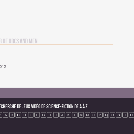
r Of Orcs and Men
2012
echerche de Jeux vidéo de science-fiction de A à Z
#
A
B
C
D
E
F
G
H
I
J
K
L
M
N
O
P
Q
R
S
T
U