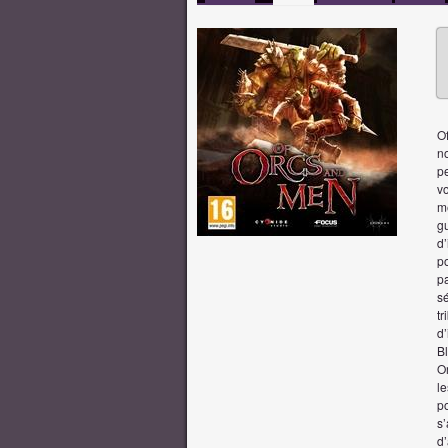
O
n
p
v
m
g
d
p
pa
sé
t
d’
Bl
O
l
po
s
d