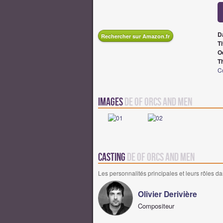
D
Rechercher sur Amazon.fr
Ti
O
T
C
Images
de Of Orcs and Men
Casting
de Of Orcs and Men
Les personnalités principales et leurs rôles da
Olivier Derivière
Compositeur