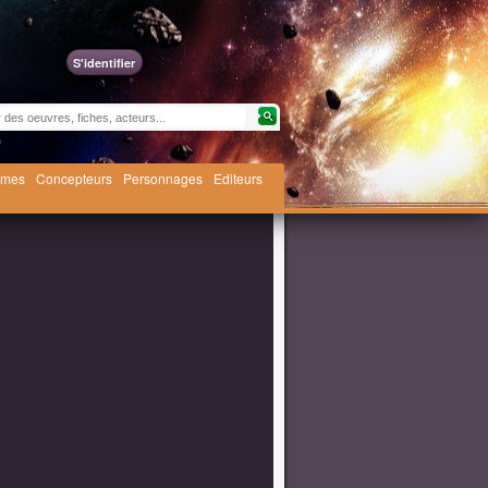
S'identifier
èmes
Concepteurs
Personnages
Editeurs