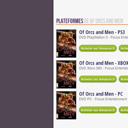
Plateformes
de Of Orcs and Men
Of Orcs and Men - PS3
DVD PlayStation 3 - Focus Ent
Acheter sur Amazon.fr
Ache
Of Orcs and Men - XBOX
DVD Xbox 360 - Focus Entertai
Acheter sur Amazon.fr
Ache
Of Orcs and Men - PC
DVD PC - Focus Entertainment 
Acheter sur Amazon.fr
Ache