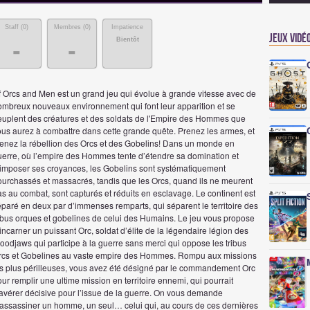
Staff (
0
)
Membres (
0
)
Impatience
Jeux vidé
Bientôt
-
-
f Orcs and Men est un grand jeu qui évolue à grande vitesse avec de
ombreux nouveaux environnement qui font leur apparition et se
euplent des créatures et des soldats de l'Empire des Hommes que
ous aurez à combattre dans cette grande quête. Prenez les armes, et
enez la rébellion des Orcs et des Gobelins! Dans un monde en
uerre, où l’empire des Hommes tente d’étendre sa domination et
’imposer ses croyances, les Gobelins sont systématiquement
ourchassés et massacrés, tandis que les Orcs, quand ils ne meurent
s au combat, sont capturés et réduits en esclavage. Le continent est
paré en deux par d’immenses remparts, qui séparent le territoire des
ribus orques et gobelines de celui des Humains. Le jeu vous propose
incarner un puissant Orc, soldat d’élite de la légendaire légion des
oodjaws qui participe à la guerre sans merci qui oppose les tribus
rcs et Gobelines au vaste empire des Hommes. Rompu aux missions
es plus périlleuses, vous avez été désigné par le commandement Orc
ur remplir une ultime mission en territoire ennemi, qui pourrait
’avérer décisive pour l’issue de la guerre. On vous demande
’assassiner un homme, un seul… celui qui, au cours de ces dernières