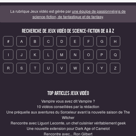
La rubrique Jeux vidéo est gérée par
une équipe de passionné(e)s de
science-fiction, de fantastique et de fantasy
.
Recherche de Jeux vidéo de science-fiction de A à Z
#
A
B
C
D
E
F
G
H
I
J
K
L
M
N
O
P
Q
R
S
T
U
V
W
X
Y
Z
Top articles Jeux vidéo
Vampire vous avez dit Vampire ?
10 vidéos conseillées par la rédaction
Une préquelle aux aventures du Sorceleur avant la nouvelle saison de The
Witcher
Rencontre avec Liguori Lecomte, un chef cuisinier véritablement geek
Une nouvelle extension pour Dark Age of Camelot
Rencontre avec... Ron Gilbert