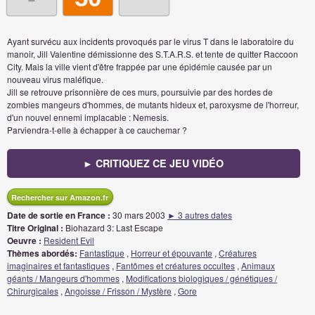
Ayant survécu aux incidents provoqués par le virus T dans le laboratoire du
manoir, Jill Valentine démissionne des S.T.A.R.S. et tente de quitter Raccoon
City. Mais la ville vient d'être frappée par une épidémie causée par un
nouveau virus maléfique.
Jill se retrouve prisonnière de ces murs, poursuivie par des hordes de
zombies mangeurs d'hommes, de mutants hideux et, paroxysme de l'horreur,
d'un nouvel ennemi implacable : Nemesis.
Parviendra-t-elle à échapper à ce cauchemar ?
► CRITIQUEZ CE JEU VIDÉO
Rechercher sur Amazon.fr
Date de sortie en France :
30 mars 2003
► 3 autres dates
Titre Original :
Biohazard 3: Last Escape
Oeuvre :
Resident Evil
Thèmes abordés:
Fantastique
,
Horreur et épouvante
,
Créatures
imaginaires et fantastiques
,
Fantômes et créatures occultes
,
Animaux
géants / Mangeurs d'hommes
,
Modifications biologiques / génétiques /
Chirurgicales
,
Angoisse / Frisson / Mystère
,
Gore