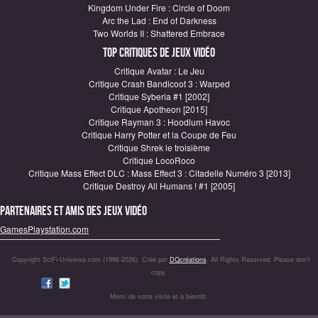
Kingdom Under Fire : Circle of Doom
Arc the Lad : End of Darkness
Two Worlds II : Shattered Embrace
Top critiques de Jeux vidéo
Critique Avatar : Le Jeu
Critique Crash Bandicoot 3 : Warped
Critique Syberia #1 [2002]
Critique Apotheon [2015]
Critique Rayman 3 : Hoodlum Havoc
Critique Harry Potter et la Coupe de Feu
Critique Shrek le troisième
Critique LocoRoco
Critique Mass Effect DLC : Mass Effect 3 : Citadelle Numéro 3 [2013]
Critique Destroy All Humans ! #1 [2005]
Partenaires et amis des jeux vidéo
GamesPlaystation.com
Copyright SciFi-Universe.com (1996-2026). Créé par
DQcréations
. All Rights Reserved. Please don’t
copy.
Merci de votre visite et à bientôt.