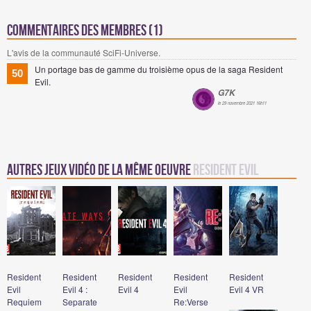
Commentaires des membres (1)
L'avis de la communauté SciFi-Universe.
Un portage bas de gamme du troisième opus de la saga Resident
50
Evil.
G7K
le 29 novembre 2021 16h11
Autres jeux vidéo de la même oeuvre
Resident Evil
Resident
Resident
Resident
Resident
Resident
Evil
Evil 4 :
Evil 4
Evil
Evil 4 VR
Requiem
Separate
Re:Verse