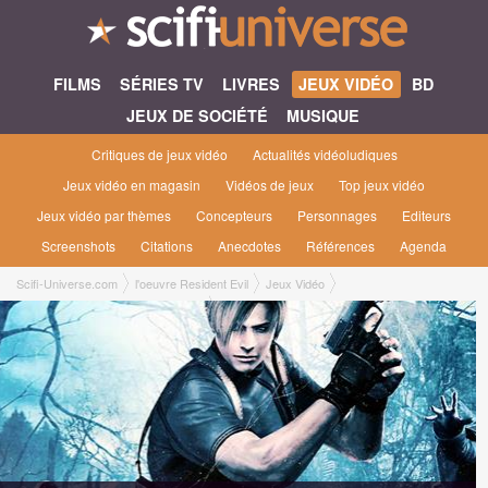
FILMS
SÉRIES TV
LIVRES
JEUX VIDÉO
BD
JEUX DE SOCIÉTÉ
MUSIQUE
Critiques de jeux vidéo
Actualités vidéoludiques
Jeux vidéo en magasin
Vidéos de jeux
Top jeux vidéo
Jeux vidéo par thèmes
Concepteurs
Personnages
Editeurs
Screenshots
Citations
Anecdotes
Références
Agenda
Scifi-Universe.com
l'oeuvre Resident Evil
Jeux Vidéo
Resident Evil 3 : Nemesis #3 [2003]