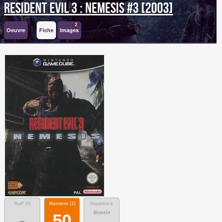
Resident Evil 3 : Nemesis #3 [2003]
2
Oeuvre
Fiche
Images
Staff (
0
)
Membres (
1
)
Impatience
Bientôt
-
50