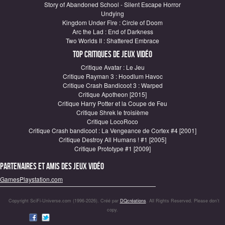
Story of Abandoned School - Silent Escape Horror
Undying
Kingdom Under Fire : Circle of Doom
Arc the Lad : End of Darkness
Two Worlds II : Shattered Embrace
Top critiques de Jeux vidéo
Critique Avatar : Le Jeu
Critique Rayman 3 : Hoodlum Havoc
Critique Crash Bandicoot 3 : Warped
Critique Apotheon [2015]
Critique Harry Potter et la Coupe de Feu
Critique Shrek le troisième
Critique LocoRoco
Critique Crash bandicoot : La Vengeance de Cortex #4 [2001]
Critique Destroy All Humans ! #1 [2005]
Critique Prototype #1 [2009]
Partenaires et amis des jeux vidéo
GamesPlaystation.com
Copyright SciFi-Universe.com (1996-2026). Créé par
DQcréations
. All Rights Reserved. Please don’t
copy.