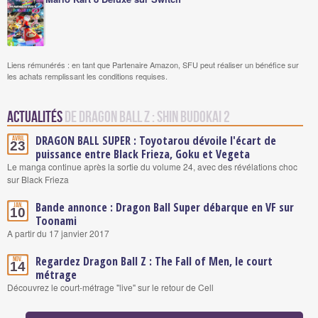
Liens rémunérés : en tant que Partenaire Amazon, SFU peut réaliser un bénéfice sur
les achats remplissant les conditions requises.
Actualités
de Dragon Ball Z : Shin Budokai 2
DRAGON BALL SUPER : Toyotarou dévoile l'écart de
Avril
23
puissance entre Black Frieza, Goku et Vegeta
Le manga continue après la sortie du volume 24, avec des révélations choc
sur Black Frieza
Bande annonce : Dragon Ball Super débarque en VF sur
Jan.
10
Toonami
A partir du 17 janvier 2017
Regardez Dragon Ball Z : The Fall of Men, le court
Nov.
14
métrage
Découvrez le court-métrage "live" sur le retour de Cell