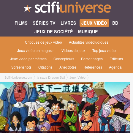
FILMS
SÉRIES TV
LIVRES
JEUX VIDÉO
BD
JEUX DE SOCIÉTÉ
MUSIQUE
Critiques de jeux vidéo
Actualités vidéoludiques
Jeux vidéo en magasin
Vidéos de jeux
Top jeux vidéo
Jeux vidéo par thèmes
Concepteurs
Personnages
Editeurs
Screenshots
Citations
Anecdotes
Références
Agenda
Scifi-Universe.com
la saga Dragon Ball
Jeux Vidéo
Dragon Ball Z : Shin Budokai 2 [2007]