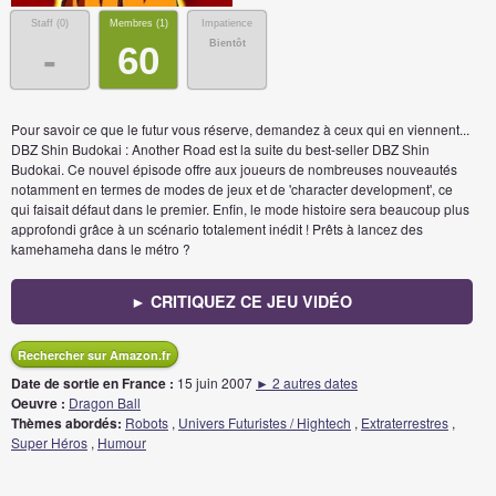
Staff (
0
)
Membres (
1
)
Impatience
Bientôt
-
60
Pour savoir ce que le futur vous réserve, demandez à ceux qui en viennent...
DBZ Shin Budokai : Another Road est la suite du best-seller DBZ Shin
Budokai. Ce nouvel épisode offre aux joueurs de nombreuses nouveautés
notamment en termes de modes de jeux et de 'character development', ce
qui faisait défaut dans le premier. Enfin, le mode histoire sera beaucoup plus
approfondi grâce à un scénario totalement inédit ! Prêts à lancez des
kamehameha dans le métro ?
► CRITIQUEZ CE JEU VIDÉO
Rechercher sur Amazon.fr
Date de sortie en France :
15 juin 2007
► 2 autres dates
Oeuvre :
Dragon Ball
Thèmes abordés:
Robots
,
Univers Futuristes / Hightech
,
Extraterrestres
,
Super Héros
,
Humour