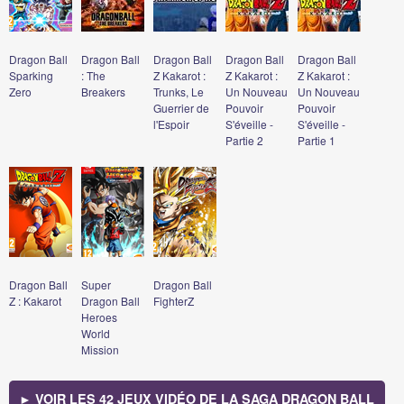
Dragon Ball
Dragon Ball
Dragon Ball
Dragon Ball
Dragon Ball
Sparking
: The
Z Kakarot :
Z Kakarot :
Z Kakarot :
Zero
Breakers
Trunks, Le
Un Nouveau
Un Nouveau
Guerrier de
Pouvoir
Pouvoir
l'Espoir
S'éveille -
S'éveille -
Partie 2
Partie 1
Dragon Ball
Super
Dragon Ball
Z : Kakarot
Dragon Ball
FighterZ
Heroes
World
Mission
► VOIR LES 42 JEUX VIDÉO DE LA SAGA DRAGON BALL