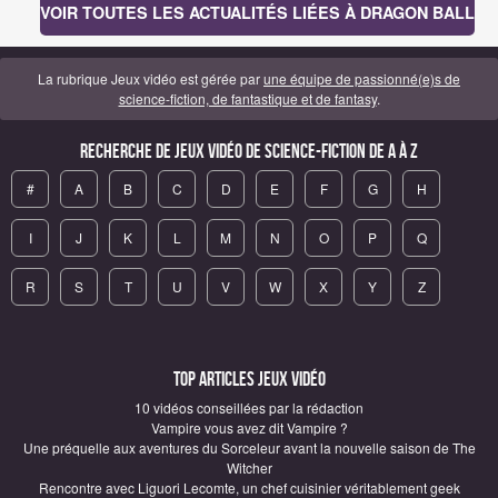
VOIR TOUTES LES ACTUALITÉS LIÉES À DRAGON BALL
La rubrique Jeux vidéo est gérée par
une équipe de passionné(e)s de
science-fiction, de fantastique et de fantasy
.
Recherche de Jeux vidéo de science-fiction de A à Z
#
A
B
C
D
E
F
G
H
I
J
K
L
M
N
O
P
Q
R
S
T
U
V
W
X
Y
Z
Top articles Jeux vidéo
10 vidéos conseillées par la rédaction
Vampire vous avez dit Vampire ?
Une préquelle aux aventures du Sorceleur avant la nouvelle saison de The
Witcher
Rencontre avec Liguori Lecomte, un chef cuisinier véritablement geek