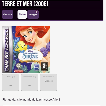
Terre et Mer [2006]
2
Oeuvre
Fiche
Images
Staff (
0
)
Membres (
0
)
Impatience
Bientôt
-
-
Plonge dans le monde de la princesse Ariel !