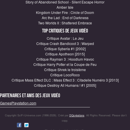
Story of Abandoned School - Silent Escape Horror
Amber Isle
Kingdom Under Fire : Circle of Doom
Arc the Lad : End of Darkness
Two Worlds II : Shattered Embrace
Top critiques de Jeux vidéo
Critique Avatar : Le Jeu
Critique Crash Bandicoot 3 : Warped
Critique Syberia #1 [2002]
Critique Apotheon [2015]
Critique Rayman 3 : Hoodlum Havoc
Critique Harry Potter et la Coupe de Feu
Critique Shrek le troisième
Critique LocoRoco
Critique Mass Effect DLC : Mass Effect 3 : Citadelle Numéro 3 [2013]
Critique Destroy All Humans ! #1 [2005]
Partenaires et amis des jeux vidéo
GamesPlaystation.com
Copyright SciFi-Universe.com (1996-2026). Créé par
DQcréations
. All Rights Reserved. Please don’t
copy.