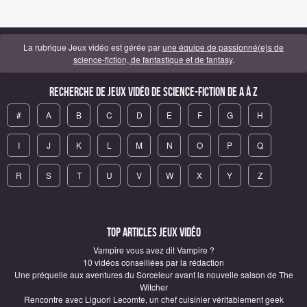
La rubrique Jeux vidéo est gérée par
une équipe de passionné(e)s de
science-fiction, de fantastique et de fantasy
.
Recherche de Jeux vidéo de science-fiction de A à Z
#
A
B
C
D
E
F
G
H
I
J
K
L
M
N
O
P
Q
R
S
T
U
V
W
X
Y
Z
Top articles Jeux vidéo
Vampire vous avez dit Vampire ?
10 vidéos conseillées par la rédaction
Une préquelle aux aventures du Sorceleur avant la nouvelle saison de The
Witcher
Rencontre avec Liguori Lecomte, un chef cuisinier véritablement geek