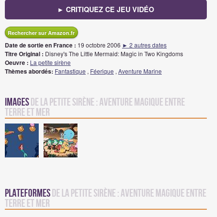
► CRITIQUEZ CE JEU VIDÉO
Rechercher sur Amazon.fr
Date de sortie en France :
19 octobre 2006
► 2 autres dates
Titre Original :
Disney's The Little Mermaid: Magic in Two Kingdoms
Oeuvre :
La petite sirène
Thèmes abordés:
Fantastique
,
Féerique
,
Aventure Marine
Images
de La Petite Sirène : Aventure Magique entre
Terre et Mer
Plateformes
de La Petite Sirène : Aventure Magique entre
Terre et Mer