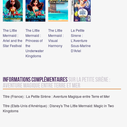
The Little
The Little
The Little
La Petite
Mermaid :
Mermaid :
Mermaid :
Sirene :
Ariel and the
Princess of
Visual
L'Aventure
Star Festival
the
Harmony
Sous-Marine
Underwater
D'Ariel
Kingdoms
Informations complémentaires
sur La Petite Sirène :
Aventure Magique entre Terre et Mer
Titre (France) : La Petite Sirène : Aventure Magique entre Terre et Mer
Titre (Etats-Unis d'Amérique) : Disney's The Little Mermaid: Magic in Two
Kingdoms