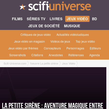
FILMS
SÉRIES TV
LIVRES
JEUX VIDÉO
BD
JEUX DE SOCIÉTÉ
MUSIQUE
Critiques de jeux vidéo
Actualités vidéoludiques
Jeux vidéo en magasin
Vidéos de jeux
Top jeux vidéo
Jeux vidéo par thèmes
Concepteurs
Personnages
Editeurs
Screenshots
Citations
Anecdotes
Références
Agenda
Scifi-Universe.com
l'oeuvre La petite sirène
Jeux Vidéo
La Petite Sirène : Aventure Magique entre Terre et Mer [2006]
La Petite Sirène : Aventure Magique entre