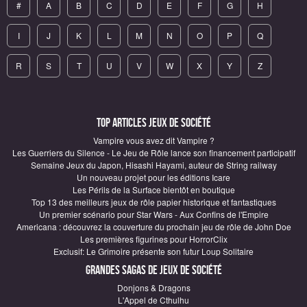
#
A
B
C
D
E
F
G
H
I
J
K
L
M
N
O
P
Q
R
S
T
U
V
W
X
Y
Z
Top articles Jeux de société
Vampire vous avez dit Vampire ?
Les Guerriers du Silence - Le Jeu de Rôle lance son financement participatif
Semaine Jeux du Japon, Hisashi Hayami, auteur de String railway
Un nouveau projet pour les éditions Icare
Les Périls de la Surface bientôt en boutique
Top 13 des meilleurs jeux de rôle papier historique et fantastiques
Un premier scénario pour Star Wars - Aux Confins de l'Empire
Americana : découvrez la couverture du prochain jeu de rôle de John Doe
Les premières figurines pour HorrorClix
Exclusif: Le Grimoire présente son futur Loup Solitaire
Grandes sagas de Jeux de société
Donjons & Dragons
L'Appel de Cthulhu