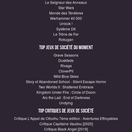
Le Seigneur des Anneaux
Star Wars
Monde des Ténèbres
Warhammer 40 000
Unlock !
Système D6
Le Trône de Fer
Rokugan
Top Jeux de société du moment
Grave Seasons
Duskfade
Rivage
CloverPit
Wild Blue Skies
Story of Abandoned School - Silent Escape Horror
Two Worlds II : Shattered Embrace
Kingdom Under Fire : Circle of Doom
Arc the Lad : End of Darkness
Undying
Top critiques de Jeux de société
Critique L'Appel de Cthulhu 7ème édition : Aventures Effroyables
Critique Capitaine Vaudou [2020]
Critique Black Angel [2019]