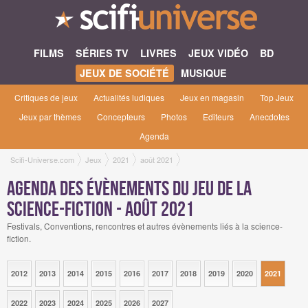
FILMS
SÉRIES TV
LIVRES
JEUX VIDÉO
BD
JEUX DE SOCIÉTÉ
MUSIQUE
Critiques de jeux
Actualités ludiques
Jeux en magasin
Top Jeux
Jeux par thèmes
Concepteurs
Photos
Editeurs
Anecdotes
Agenda
Scifi-Universe.com
Jeux
2021
août 2021
Agenda des évènements du jeu de la
science-fiction - août 2021
Festivals, Conventions, rencontres et autres évènements liés à la science-
fiction.
2012
2013
2014
2015
2016
2017
2018
2019
2020
2021
2022
2023
2024
2025
2026
2027