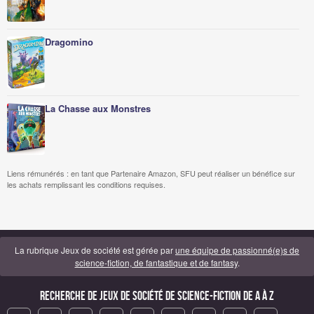
Dragomino
La Chasse aux Monstres
Liens rémunérés : en tant que Partenaire Amazon, SFU peut réaliser un bénéfice sur
les achats remplissant les conditions requises.
La rubrique Jeux de société est gérée par
une équipe de passionné(e)s de
science-fiction, de fantastique et de fantasy
.
Recherche de Jeux de société de science-fiction de A à Z