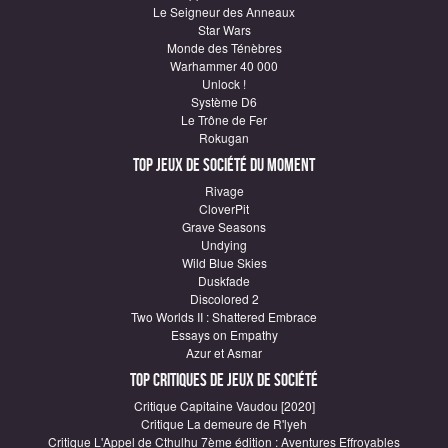
Le Seigneur des Anneaux
Star Wars
Monde des Ténèbres
Warhammer 40 000
Unlock !
Système D6
Le Trône de Fer
Rokugan
Top Jeux de société du moment
Rivage
CloverPit
Grave Seasons
Undying
Wild Blue Skies
Duskfade
Discolored 2
Two Worlds II : Shattered Embrace
Essays on Empathy
Azur et Asmar
Top critiques de Jeux de société
Critique Capitaine Vaudou [2020]
Critique La demeure de R'lyeh
Critique L'Appel de Cthulhu 7ème édition : Aventures Effroyables