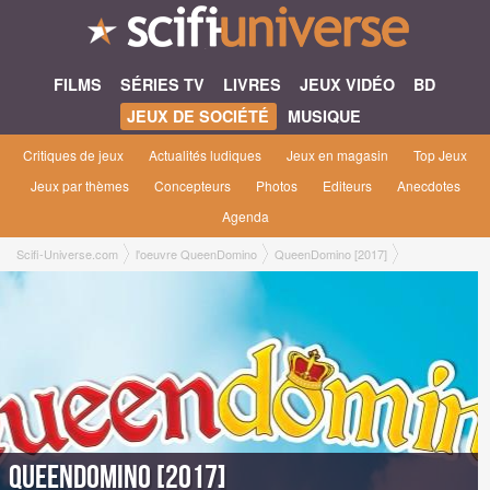
FILMS
SÉRIES TV
LIVRES
JEUX VIDÉO
BD
JEUX DE SOCIÉTÉ
MUSIQUE
Critiques de jeux
Actualités ludiques
Jeux en magasin
Top Jeux
Jeux par thèmes
Concepteurs
Photos
Editeurs
Anecdotes
Agenda
Scifi-Universe.com
l'oeuvre QueenDomino
QueenDomino [2017]
QueenDomino [2017]