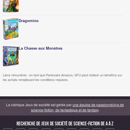
Dragomino
La Chasse aux Monstres
Liens rémunérés : en tant que Partenaire Amazon, SFU peut réaliser un bénéfice sur
les achats remplissant les conditions requises.
La rubrique Jeux de société est gérée par
une équipe de passionné(e)s de
science-fiction, de fantastique et de fantasy
.
Recherche de Jeux de société de science-fiction de A à Z