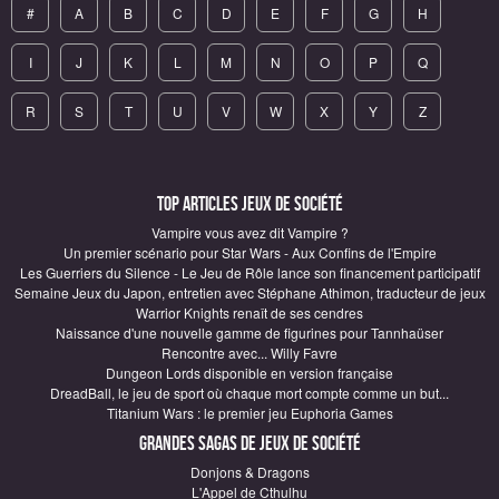
#
A
B
C
D
E
F
G
H
I
J
K
L
M
N
O
P
Q
R
S
T
U
V
W
X
Y
Z
Top articles Jeux de société
Vampire vous avez dit Vampire ?
Un premier scénario pour Star Wars - Aux Confins de l'Empire
Les Guerriers du Silence - Le Jeu de Rôle lance son financement participatif
Semaine Jeux du Japon, entretien avec Stéphane Athimon, traducteur de jeux
Warrior Knights renaît de ses cendres
Naissance d'une nouvelle gamme de figurines pour Tannhaüser
Rencontre avec... Willy Favre
Dungeon Lords disponible en version française
DreadBall, le jeu de sport où chaque mort compte comme un but...
Titanium Wars : le premier jeu Euphoria Games
Grandes sagas de Jeux de société
Donjons & Dragons
L'Appel de Cthulhu